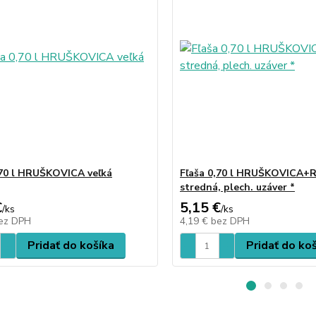
,70 l HRUŠKOVICA veľká
Fľaša 0,70 l HRUŠKOVICA+
stredná, plech. uzáver *
€
5,15 €
/
ks
/
ks
ez DPH
4,19 €
bez DPH
Pridať do košíka
Pridať do ko