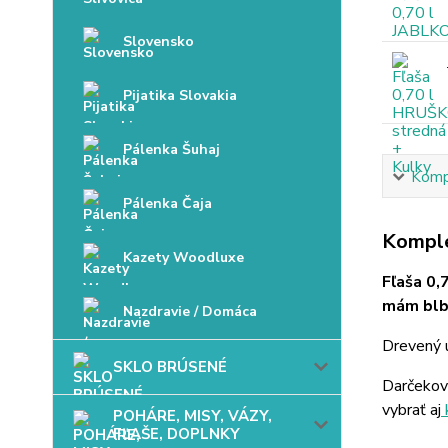
Slovensko
Pijatika Slovakia
Pálenka Šuhaj
Kompl
Pálenka Čaja
Komple
Kazety Woodluxe
Fľaša 0,
mám blbé
Nazdravie / Domáca
Drevený u
SKLO BRÚSENÉ
Darčekov
vybrať aj
POHÁRE, MISY, VÁZY,
FĽAŠE, DOPLNKY