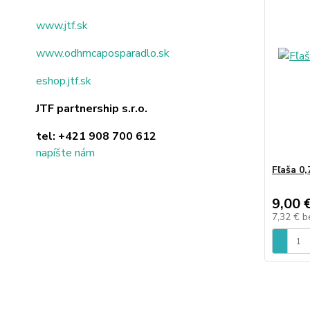
www.jtf.sk
www.odhrncaposparadlo.sk
eshop.jtf.sk
JTF partnership s.r.o.
tel:
+421 908 700 612
napíšte nám
Fľaša 0
9,00 
7,32 €
b