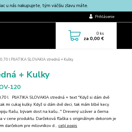
c u nás nakupujete, tým väčšiu zľavu máte.
Prihlásenie
0
ks
za
0,00 €
 0,70 l PIJATIKA SLOVAKIA stredná + Kulky
edná + Kulky
-OV-120
0,70 l PIJATIKA SLOVAKIA stredná + text "Když si dám dvě
tak mi cukaj kulky. Když si dám dvě deci, tak mám blbé kecy.
ypiju flašu, bývam dost na kašu..." Drevený uzáver a čierna
ka v cene produktu. Darčeková fľaška s originálnym dekorom je
m darčekom pre milovníkov d...
celý popis