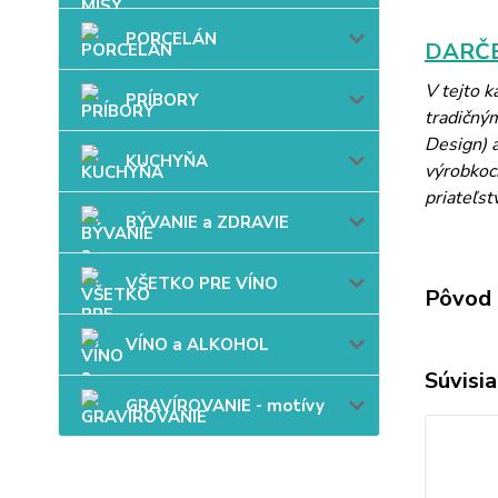
PORCELÁN
DARČE
V tejto 
PRÍBORY
tradičný
Design) a
KUCHYŇA
výrobkoch
priateľst
BÝVANIE a ZDRAVIE
VŠETKO PRE VÍNO
Pôvod 
VÍNO a ALKOHOL
Súvisia
GRAVÍROVANIE - motívy