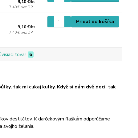
9,10 €
/
ks
7,40 €
bez DPH
Pridať do košíka
9,10 €
/
ks
7,40 €
bez DPH
úvisiaci tovar
6
ůlky,
tak mi cukaj kulky. Když si dám dvě deci, tak
íkov destilátov. K darčekovým fľaškám odporúčame
a svojho želania.