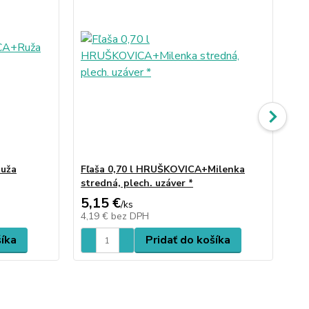
Ruža
Fľaša 0,70 l HRUŠKOVICA+Milenka
Fľ
stredná, plech. uzáver *
Do
5,15 €
5,
/
ks
4,19 €
bez DPH
4,
šíka
Pridať do košíka