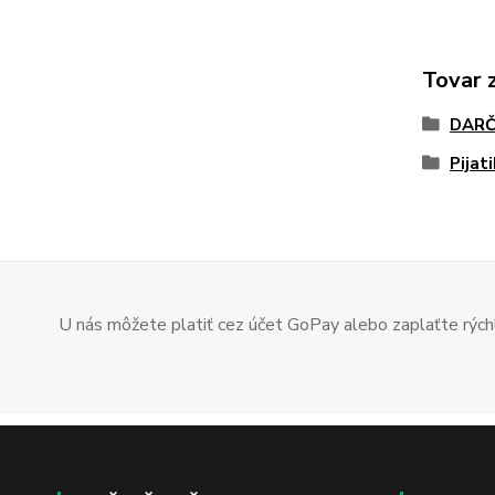
Tovar 
DARČ
Pijat
U nás môžete platiť cez účet GoPay alebo zaplaťte rýchl