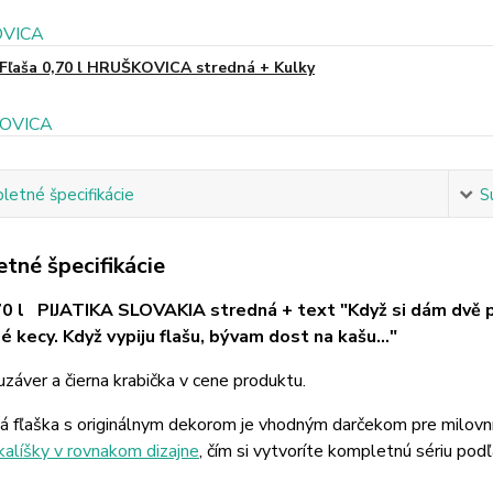
Fľaša 0,70 l HRUŠKOVICA stredná + Kulky
etné špecifikácie
S
tné špecifikácie
70 l PIJATIKA SLOVAKIA stredná + text "Když si dám dvě p
 kecy. Když vypiju flašu, bývam dost na kašu..."
záver a čierna krabička v cene produktu.
á fľaška s originálnym dekorom je vhodným darčekom pre milovn
kalíšky v rovnakom dizajne
, čím si vytvoríte kompletnú sériu podľ