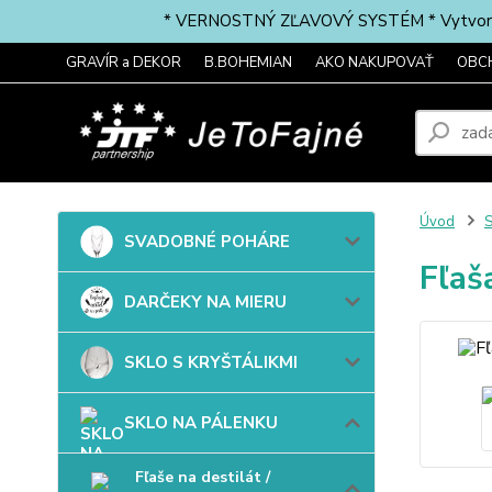
* VERNOSTNÝ ZĽAVOVÝ SYSTÉM * Vytvorte si 
GRAVÍR a DEKOR
B.BOHEMIAN
AKO NAKUPOVAŤ
OBC
Úvod
SVADOBNÉ POHÁRE
Fľaš
DARČEKY NA MIERU
SKLO S KRYŠTÁLIKMI
SKLO NA PÁLENKU
Fľaše na destilát /