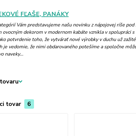
KOVÉ FĽAŠE, PANÁKY
kategórií Vám predstavujeme našu novinku z nápojovej ríše po
m ovocným dekorom v modernom kabáte vznikla v spolupráci 
ko potvrdenie toho, že vytvárať nové výrobky v duchu už zažité
 je vedomie, že nimi obdarovaného potešíme a spoločne môžeme 
vo naveky...
tovaru
ci tovar
6