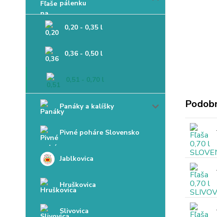
pálenku
0,20 - 0,35 l
0,36 - 0,50 l
0,51 - 0,70 l
Podobn
Panáky a kalíšky
Pivné poháre Slovensko
Jablkovica
Hruškovica
Slivovica