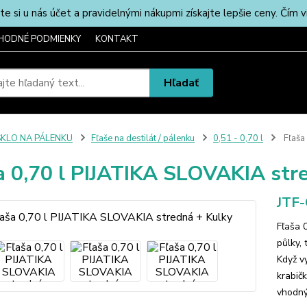
u nás účet a pravidelnými nákupmi získajte lepšie ceny. Čím via
HODNÉ PODMIENKY
KONTAKT
Hľadať
SKLO NA PÁLENKU
Fľaše na destilát / pálenku
0,51 - 0,70 l
Fľaša
a 0,70 l PIJATIKA SLOVAKIA str
JTF
Fľaša 
půlky, 
Když v
krabič
vhodný