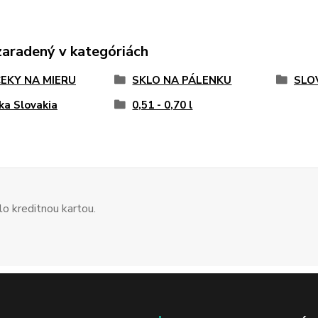
zaradený v kategóriách
EKY NA MIERU
SKLO NA PÁLENKU
SLO
ika Slovakia
0,51 - 0,70 l
o kreditnou kartou.