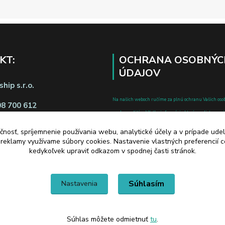
KT:
OCHRANA OSOBNÝC
ÚDAJOV
hip s.r.o.
Na našich weboch ručíme za plnú ochranu Vašich oso
08 700 612
pred zneužitím. Všetky informácie, ktoré uvediete o svoje
chránené v zmysle zákona č.122/2013 Z.z. o ochrane o
čnosť, spríjemnenie používania webu, analytické účely a v prípade udel
a o zmene a doplnení niektorých zákonov.
a reklamy využívame súbory cookies. Nastavenie vlastných preferencií 
d zmluvy tu
kedykoľvek upraviť odkazom v spodnej časti stránok.
Súhlasím
Nastavenia
Súhlas môžete odmietnuť
tu
.