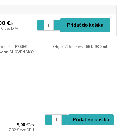
00 €
/
ks
Pridať do košíka
 €
bez DPH
roduktu:
F7586
Objem / Rozmery:
651-900 ml
koru:
SLOVENSKO
Pridať do košíka
9,00 €
/
ks
7,32 €
bez DPH