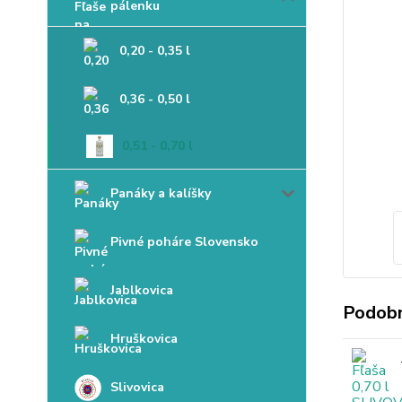
pálenku
0,20 - 0,35 l
0,36 - 0,50 l
0,51 - 0,70 l
Panáky a kalíšky
Pivné poháre Slovensko
Jablkovica
Podobn
Hruškovica
Slivovica