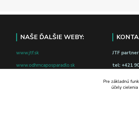
NAŠE ĎALŠIE WEBY:
KONTA
www.jtf.sk
JTF partners
www.odhrncaposparadlo.sk
tel:
+421 9
www.jtf.sk
www.vsetkoprevino.sk
napíšte nám
Pre základnú funk
účely cieleni
www.4toilet.sk
Odstúpiť o