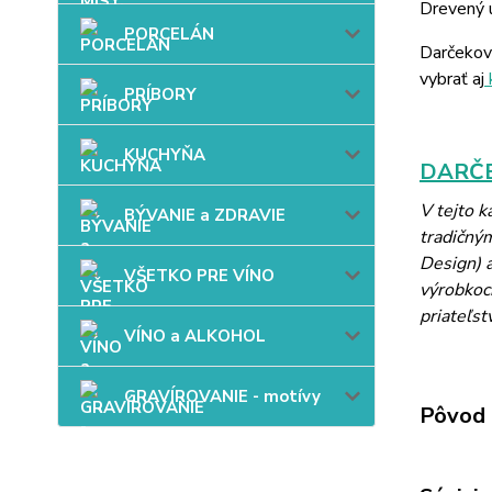
Drevený u
PORCELÁN
Darčekov
vybrať aj
PRÍBORY
KUCHYŇA
DARČE
V tejto 
BÝVANIE a ZDRAVIE
tradičný
Design) a
VŠETKO PRE VÍNO
výrobkoch
priateľst
VÍNO a ALKOHOL
GRAVÍROVANIE - motívy
Pôvod 