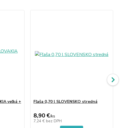
KIA veľká +
Fľaša 0,70 l SLOVENSKO stredná
Fľ
8,90 €
8,
/
ks
7,24 €
bez DPH
7,