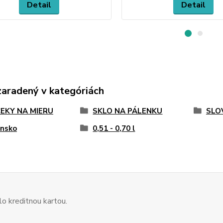
Detail
Detail
zaradený v kategóriách
EKY NA MIERU
SKLO NA PÁLENKU
SLO
ensko
0,51 - 0,70 l
o kreditnou kartou.