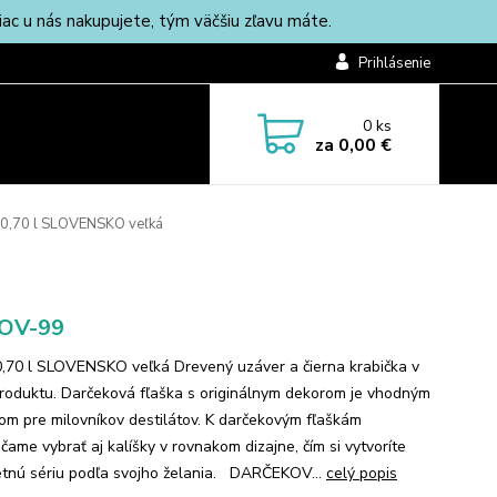
c u nás nakupujete, tým väčšiu zľavu máte.
Prihlásenie
0
ks
za
0,00 €
 0,70 l SLOVENSKO veľká
-OV-99
0,70 l SLOVENSKO veľká Drevený uzáver a čierna krabička v
roduktu. Darčeková fľaška s originálnym dekorom je vhodným
om pre milovníkov destilátov. K darčekovým fľaškám
čame vybrať aj kalíšky v rovnakom dizajne, čím si vytvoríte
tnú sériu podľa svojho želania. DARČEKOV...
celý popis