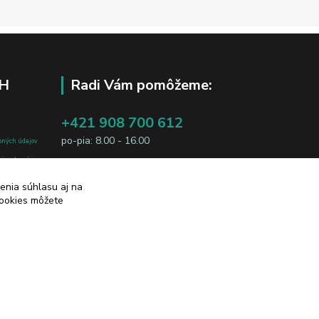
H
Radi Vám pomôžeme:
+421 908 700 612
po-pia: 8.00 - 16.00
bných údajov
j osobe, sú
business@jtf.sk
sobných údajov
enia súhlasu aj na
cookies môžete
Vytvorené na
Eshop-rychlo.sk