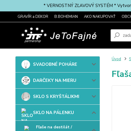
* VERNOSTNÝ ZĽAVOVÝ SYSTÉM * Vytvorte si 
GRAVÍR a DEKOR
B.BOHEMIAN
AKO NAKUPOVAŤ
OBC
Úvod
SVADOBNÉ POHÁRE
Fľaš
DARČEKY NA MIERU
SKLO S KRYŠTÁLIKMI
SKLO NA PÁLENKU
Fľaše na destilát /