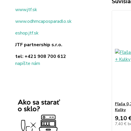
Súvisia
www.jtf.sk
www.odhrncaposparadlo.sk
eshop.jtf.sk
JTF partnership s.r.o.
tel:
+421 908 700 612
napíšte nám
Fľaša 0
Kulky
9,10 
7,40 €
b