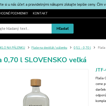
u nás účet a pravidelnými nákupmi získajte lepšie ceny. Čím via
HODNÉ PODMIENKY
KONTAKT
Hľadať
SKLO NA PÁLENKU
Fľaše na destilát / pálenku
0,51 - 0,70 l
Fľaša
a 0,70 l SLOVENSKO veľká
JTF
Fľaša 
cene p
darček
odporú
komple