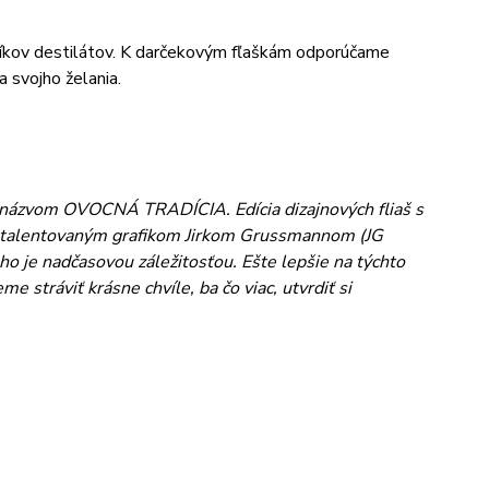
íkov destilátov. K darčekovým fľaškám odporúčame
a svojho želania.
d názvom OVOCNÁ TRADÍCIA. Edícia dizajnových fliaš s
s talentovaným grafikom Jirkom Grussmannom (JG
ho je nadčasovou záležitosťou. Ešte lepšie na týchto
stráviť krásne chvíle, ba čo viac, utvrdiť si