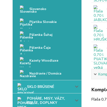
Slovensko
Pijatika Slovakia
Pálenka Šuhaj
Pálenka Čaja
Kazety Woodluxe
Nazdravie / Domáca
Kompl
SKLO BRÚSENÉ
Komple
POHÁRE, MISY, VÁZY,
Fľaša 0,
FĽAŠE, DOPLNKY