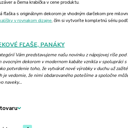
záver a čierna krabička v cene produktu.
á fľaška s originálnym dekorom je vhodným darčekom pre milovn
kalíšky v rovnakom dizajne
, čím si vytvoríte kompletnú sériu podľ
KOVÉ FĽAŠE, PANÁKY
kategórií Vám predstavujeme našu novinku z nápojovej ríše po
m ovocným dekorom v modernom kabáte vznikla v spolupráci 
ko potvrdenie toho, že vytvárať nové výrobky v duchu už zažité
 je vedomie, že nimi obdarovaného potešíme a spoločne môžeme 
vo naveky...
tovaru