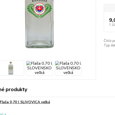
9,
7,32
Číslo p
Typ de
é produkty
Fľaša 0,70 l SLIVOVICA veľká