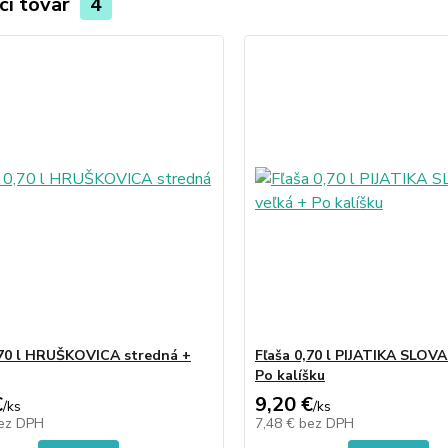
ci tovar
4
,70 l HRUŠKOVICA stredná +
Fľaša 0,70 l PIJATIKA SLOVA
Po kalíšku
€
9,20 €
/
ks
/
ks
ez DPH
7,48 €
bez DPH