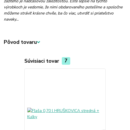
zažitého je nadčasovou záležitosťou. Ešte lepšie na týchto
výrobkoch je vedomie, že nimi obdarovaného potešíme a spoločne
môžeme stráviť krásne chvíle, ba čo viac, utvrdiť si priateľstvo
naveky...
Pôvod tovaru
Súvisiaci tovar
7