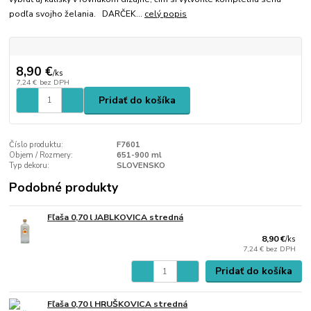
podľa svojho želania. DARČEK...
celý popis
8,90 €
/
ks
7,24 €
bez DPH
Pridať do košíka
Číslo produktu:
F7601
Objem / Rozmery:
651-900 ml
Typ dekoru:
SLOVENSKO
Podobné produkty
Fľaša 0,70 l JABLKOVICA stredná
8,90 €
/
ks
7,24 €
bez DPH
Pridať do košíka
Fľaša 0,70 l HRUŠKOVICA stredná