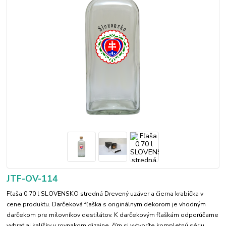
JTF-OV-114
Fľaša 0,70 l SLOVENSKO stredná Drevený uzáver a čierna krabička v
cene produktu. Darčeková fľaška s originálnym dekorom je vhodným
darčekom pre milovníkov destilátov. K darčekovým fľaškám odporúčame
vybrať aj kalíšky v rovnakom dizajne, čím si vytvoríte kompletnú sériu