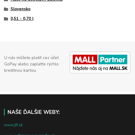
Slovensko
0,51 - 0,70 l
U nás môžete platiť cez účet
GoPay alebo zaplaťte rýchlo
kreditnou kartou.
NAŠE ĎALŠIE WEBY:
www.jtf.sk