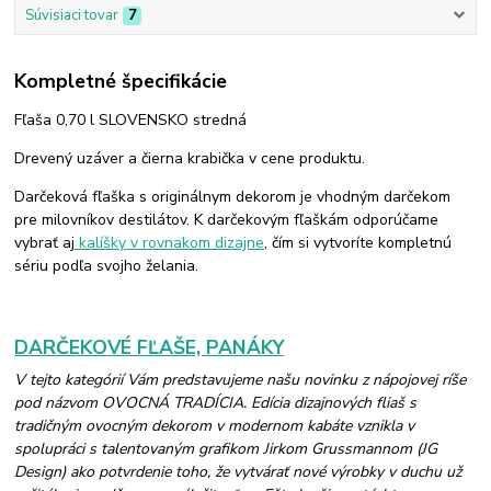
Súvisiaci tovar
7
Kompletné špecifikácie
Fľaša 0,70 l SLOVENSKO stredná
Drevený uzáver a čierna krabička v cene produktu.
Darčeková fľaška s originálnym dekorom je vhodným darčekom
pre milovníkov destilátov. K darčekovým fľaškám odporúčame
vybrať aj
kalíšky v rovnakom dizajne
, čím si vytvoríte kompletnú
sériu podľa svojho želania.
DARČEKOVÉ FĽAŠE, PANÁKY
V tejto kategórií Vám predstavujeme našu novinku z nápojovej ríše
pod názvom OVOCNÁ TRADÍCIA. Edícia dizajnových fliaš s
tradičným ovocným dekorom v modernom kabáte vznikla v
spolupráci s talentovaným grafikom Jirkom Grussmannom (JG
Design) ako potvrdenie toho, že vytvárať nové výrobky v duchu už