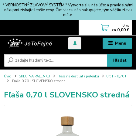
* VERNOSTNÝ ZĽAVOVÝ SYSTÉM * Vytvorte si u nás účet a pravidelnými
nákupmi získajte lepšie ceny. Čím viac u nás nakupujete, tým väčšiu zľavu
máte.
0
ks
za
0,00 €
Menu
Hľadať
Úvod
SKLO NA PÁLENKU
Fľaše na destilát / pálenku
0,51 - 0,70 l
Fľaša 0,70 l SLOVENSKO stredná
Fľaša 0,70 l SLOVENSKO stredná