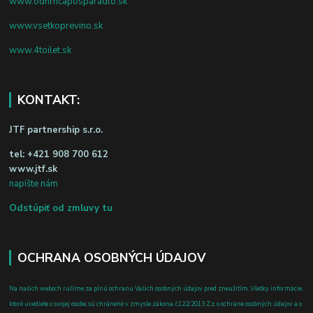
www.odhrncaposparadlo.sk
www.vsetkoprevino.sk
www.4toilet.sk
KONTAKT:
JTF partnership s.r.o.
tel:
+421 908 700 612
www.jtf.sk
napíšte nám
Odstúpiť od zmluvy tu
OCHRANA OSOBNÝCH ÚDAJOV
Na našich weboch ručíme za plnú ochranu Vašich osobných údajov pred zneužitím. Všetky informácie,
ktoré uvediete o svojej osobe, sú chránené v zmysle zákona č.122/2013 Z.z. o ochrane osobných údajov a o