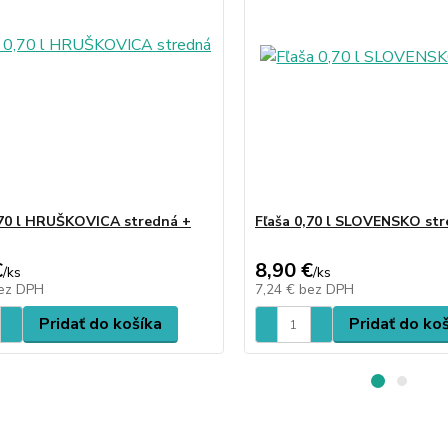
,70 l HRUŠKOVICA stredná +
Fľaša 0,70 l SLOVENSKO st
€
8,90 €
/
ks
/
ks
ez DPH
7,24 €
bez DPH
Pridať do košíka
Pridať do ko