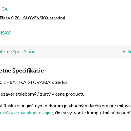
Fľaša 0,70 l SLOVENSKO stredná
etné špecifikácie
S
tné špecifikácie
70 l PIJATIKA SLOVAKIA stredná
uzáver strieborný / zlatý v cene produktu.
á fľaška s originálnym dekorom je vhodným darčekom pre milovn
kalíšky v rovnakom dizajne
, čím si vytvoríte kompletnú sériu podľ