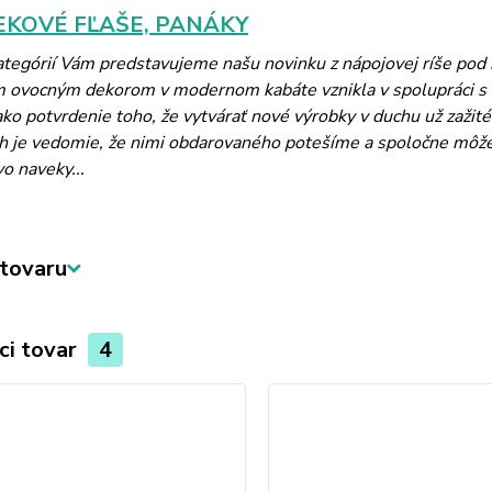
KOVÉ FĽAŠE, PANÁKY
kategórií Vám predstavujeme našu novinku z nápojovej ríše po
m ovocným dekorom v modernom kabáte vznikla v spolupráci 
ko potvrdenie toho, že vytvárať nové výrobky v duchu už zažité
 je vedomie, že nimi obdarovaného potešíme a spoločne môžeme 
vo naveky...
tovaru
ci tovar
4