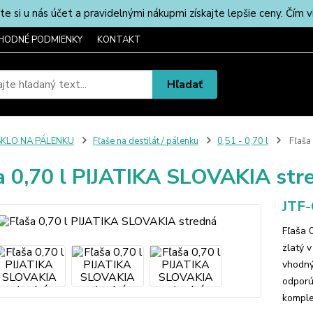
u nás účet a pravidelnými nákupmi získajte lepšie ceny. Čím via
HODNÉ PODMIENKY
KONTAKT
Hľadať
SKLO NA PÁLENKU
Fľaše na destilát / pálenku
0,51 - 0,70 l
Fľaša
a 0,70 l PIJATIKA SLOVAKIA str
JTF
Fľaša 
zlatý 
vhodný
odporú
komple