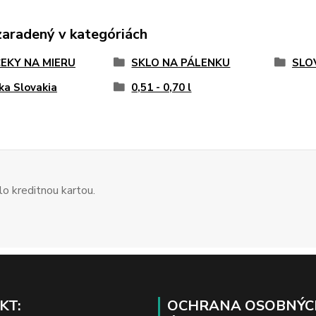
zaradený v kategóriách
EKY NA MIERU
SKLO NA PÁLENKU
SLO
ika Slovakia
0,51 - 0,70 l
o kreditnou kartou.
KT:
OCHRANA OSOBNÝC