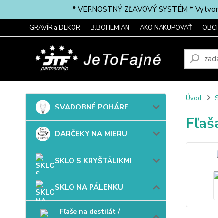
* VERNOSTNÝ ZĽAVOVÝ SYSTÉM * Vytvorte si 
GRAVÍR a DEKOR
B.BOHEMIAN
AKO NAKUPOVAŤ
OBC
Úvod
SVADOBNÉ POHÁRE
Fľaš
DARČEKY NA MIERU
SKLO S KRYŠTÁLIKMI
SKLO NA PÁLENKU
Fľaše na destilát /