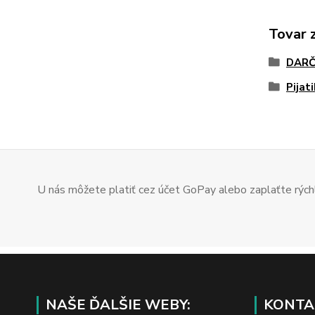
Tovar 
DARČ
Pijat
U nás môžete platiť cez účet GoPay alebo zaplaťte rýchl
NAŠE ĎALŠIE WEBY:
KONTA