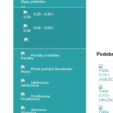
pálenku
0,20 - 0,35 l
0,36 - 0,50 l
0,51 - 0,70 l
Podobn
Panáky a kalíšky
Pivné poháre Slovensko
Jablkovica
Hruškovica
Slivovica