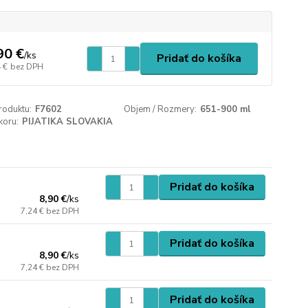
90 €
/
ks
Pridať do košíka
 €
bez DPH
roduktu:
F7602
Objem / Rozmery:
651-900 ml
koru:
PIJATIKA SLOVAKIA
Pridať do košíka
8,90 €
/
ks
7,24 €
bez DPH
Pridať do košíka
8,90 €
/
ks
7,24 €
bez DPH
Pridať do košíka