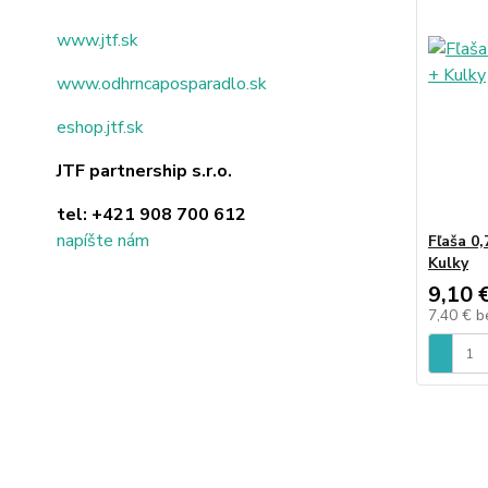
www.jtf.sk
www.odhrncaposparadlo.sk
eshop.jtf.sk
JTF partnership s.r.o.
tel:
+421 908 700 612
napíšte nám
Fľaša 0
Kulky
9,10 
7,40 €
b