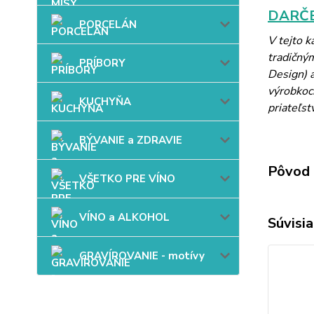
DARČE
PORCELÁN
V tejto 
tradičný
PRÍBORY
Design) a
výrobkoch
KUCHYŇA
priateľst
BÝVANIE a ZDRAVIE
Pôvod 
VŠETKO PRE VÍNO
VÍNO a ALKOHOL
Súvisia
GRAVÍROVANIE - motívy