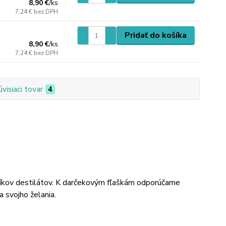
8,90 €
/
ks
7,24 €
bez DPH
Pridať do košíka
8,90 €
/
ks
7,24 €
bez DPH
úvisiaci tovar
4
íkov destilátov. K darčekovým fľaškám odporúčame
a svojho želania.