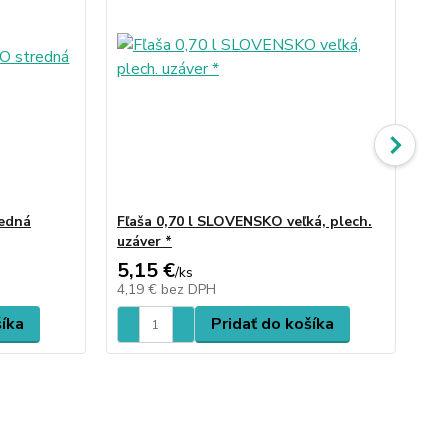
redná
Fľaša 0,70 l SLOVENSKO veľká, plech.
Fľ
uzáver *
Po 
5,15 €
9,
/
ks
4,19 €
bez DPH
7,
šíka
Pridať do košíka