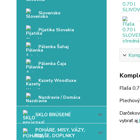
Slovensko
Pijatika Slovakia
Pálenka Šuhaj
Kompl
Pálenka Čaja
Komple
Kazety Woodluxe
Fľaša 0,
Nazdravie / Domáca
Plechový 
Darčekov
SKLO BRÚSENÉ
vybrať aj
POHÁRE, MISY, VÁZY,
FĽAŠE, DOPLNKY