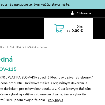
c u nás nakupujete, tým väčšiu zľavu máte.
Prihlásenie
0
ks
za
0,00 €
 0,70 l PIJATIKA SLOVAKIA stredná
edná
-OV-115
0,70 l PIJATIKA SLOVAKIA stredná Plechový uzáver strieborný /
v cene produktu. Darčeková fľaška s originálnym dekorom je
m darčekom pre milovníkov destilátov. K darčekovým fľaškám
čame vybrať aj kalíšky v rovnakom dizajne, čím si vytvoríte
tnú sériu podľa svojho želania...
celý popis