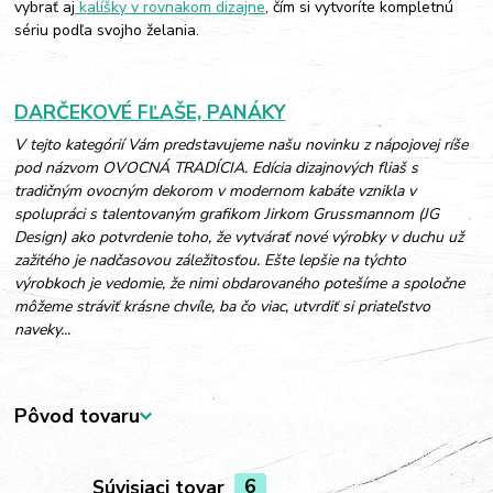
vybrať aj
kalíšky v rovnakom dizajne
, čím si vytvoríte kompletnú
sériu podľa svojho želania.
DARČEKOVÉ FĽAŠE, PANÁKY
V tejto kategórií Vám predstavujeme našu novinku z nápojovej ríše
pod názvom OVOCNÁ TRADÍCIA. Edícia dizajnových fliaš s
tradičným ovocným dekorom v modernom kabáte vznikla v
spolupráci s talentovaným grafikom Jirkom Grussmannom (JG
Design) ako potvrdenie toho, že vytvárať nové výrobky v duchu už
zažitého je nadčasovou záležitosťou. Ešte lepšie na týchto
výrobkoch je vedomie, že nimi obdarovaného potešíme a spoločne
môžeme stráviť krásne chvíle, ba čo viac, utvrdiť si priateľstvo
naveky...
Pôvod tovaru
Súvisiaci tovar
6