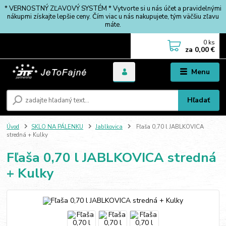
* VERNOSTNÝ ZĽAVOVÝ SYSTÉM * Vytvorte si u nás účet a pravidelnými
nákupmi získajte lepšie ceny. Čím viac u nás nakupujete, tým väčšiu zľavu
máte.
0
ks
za
0,00 €
Menu
Hľadať
Úvod
SKLO NA PÁLENKU
Jablkovica
Fľaša 0,70 l JABLKOVICA
stredná + Kulky
Fľaša 0,70 l JABLKOVICA stredná
+ Kulky