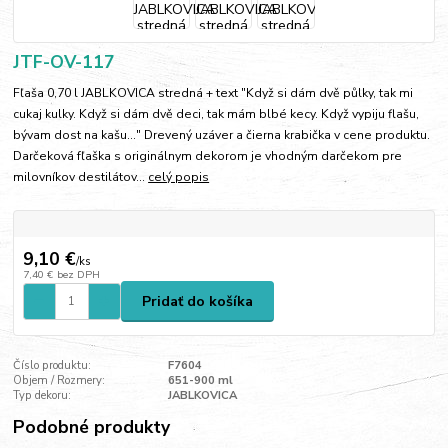
JTF-OV-117
Fľaša 0,70 l JABLKOVICA stredná + text "Když si dám dvě půlky, tak mi
cukaj kulky. Když si dám dvě deci, tak mám blbé kecy. Když vypiju flašu,
bývam dost na kašu..." Drevený uzáver a čierna krabička v cene produktu.
Darčeková fľaška s originálnym dekorom je vhodným darčekom pre
milovníkov destilátov...
celý popis
9,10 €
/
ks
7,40 €
bez DPH
Pridať do košíka
Číslo produktu:
F7604
Objem / Rozmery:
651-900 ml
Typ dekoru:
JABLKOVICA
Podobné produkty