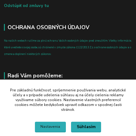
Odstúpiť od zmluvy tu
OCHRANA OSOBNÝCH ÚDAJOV
Na našich weboch ručíme za plnú ochranu Vašich osobných údajov pred zneužitím. Všetky informácie,
ktoré uvediete o svojej osobe, sú chránené v zmysle zákona č.122/2013 Z.z. o ochrane osobných údajov a o
zmene a doplnení niektorých zákonov.
Radi Vám pomôžeme:
+421 908 700 612
Pre základnú funkčnosť, spríjemnenie používania webu, analytické
účely a v prípade udelenia súhlasu aj na účely cielenia reklamy
po-pia: 8.00 - 16.00
využívame súbory cookies. Nastavenie vlastných preferencií
cookies môžete kedykoľvek upraviť odkazom v spodnej časti
business@jtf.sk
stránok.
Súhlasím
Nastavenia