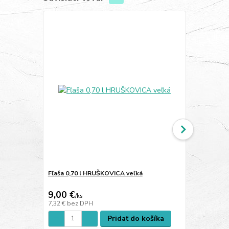
Fľaša 0,70 l HRUŠKOVICA veľká
Fľaša 0,70 
plech. uzáve
9,00 €
5,15 €
/
ks
/
ks
7,32 €
bez DPH
4,19 €
bez D
Pridať do košíka