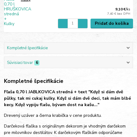
9,10 €
/
ks
7,40 €
bez DPH
Pridať do košíka
Kompletné špecifikácie
Súvisiaci tovar
6
Kompletné špecifikácie
Fľaša 0,70 l JABLKOVICA stredná + text "Když si dám dvě
půlky,
tak mi cukaj kulky. Když si dám dvě deci, tak mám blbé
kecy. Když vypiju flašu, bývam dost na kašu..."
Drevený uzáver a čierna krabička v cene produktu.
Darčeková fľaška s originálnym dekorom je vhodným darčekom
pre milovníkov destilátov. K darčekovým fľaškám odporúčame