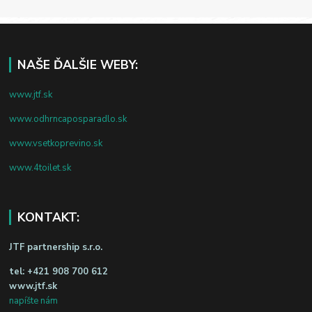
NAŠE ĎALŠIE WEBY:
www.jtf.sk
www.odhrncaposparadlo.sk
www.vsetkoprevino.sk
www.4toilet.sk
KONTAKT:
JTF partnership s.r.o.
tel:
+421 908 700 612
www.jtf.sk
napíšte nám