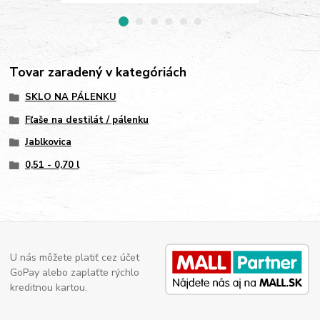
Tovar zaradený v kategóriách
SKLO NA PÁLENKU
Fľaše na destilát / pálenku
Jablkovica
0,51 - 0,70 l
U nás môžete platiť cez účet
GoPay alebo zaplaťte rýchlo
kreditnou kartou.