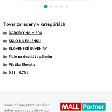
Tovar zaradený v kategóriách
DARČEKY NA MIERU
SKLO NA PÁLENKU
SLOVENSKÉ SUVENÍRY
Fľaše na destilát / pálenku
Pijatika Slovakia
0,51 - 0,70 l
U nás môžete platiť cez účet
GoPay alebo zaplaťte rýchlo