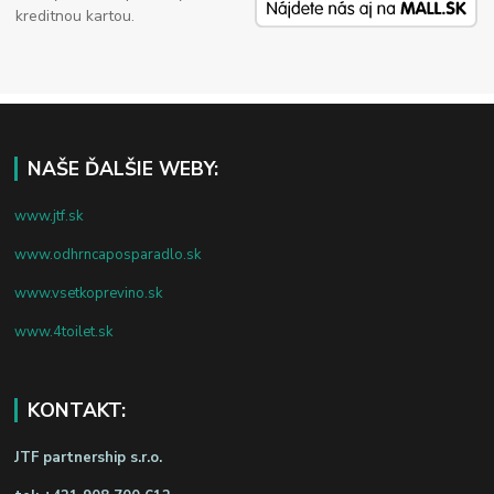
kreditnou kartou.
NAŠE ĎALŠIE WEBY:
www.jtf.sk
www.odhrncaposparadlo.sk
www.vsetkoprevino.sk
www.4toilet.sk
KONTAKT:
JTF partnership s.r.o.