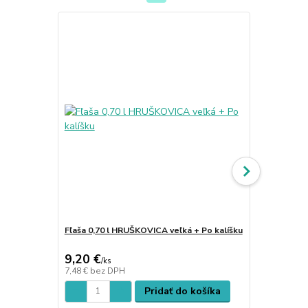
Fľaša 0,70 l HRUŠKOVICA veľká + Po kalíšku
Fľaša 0,70 
9,20 €
9,10 €
/
ks
/
ks
7,48 €
bez DPH
7,40 €
bez D
Pridať do košíka