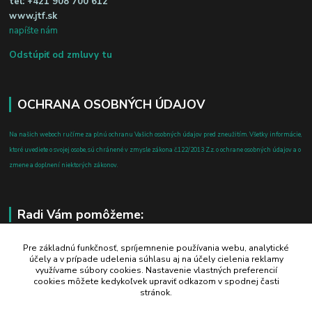
tel:
+421 908 700 612
www.jtf.sk
napíšte nám
Odstúpiť od zmluvy tu
OCHRANA OSOBNÝCH ÚDAJOV
Na našich weboch ručíme za plnú ochranu Vašich osobných údajov pred zneužitím. Všetky informácie,
ktoré uvediete o svojej osobe, sú chránené v zmysle zákona č.122/2013 Z.z. o ochrane osobných údajov a o
zmene a doplnení niektorých zákonov.
Radi Vám pomôžeme:
+421 908 700 612
Pre základnú funkčnosť, spríjemnenie používania webu, analytické
účely a v prípade udelenia súhlasu aj na účely cielenia reklamy
po-pia: 8.00 - 16.00
využívame súbory cookies. Nastavenie vlastných preferencií
cookies môžete kedykoľvek upraviť odkazom v spodnej časti
business@jtf.sk
stránok.