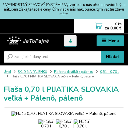
* VERNOSTNÝ ZĽAVOVÝ SYSTÉM * Vytvorte si u nás účet a pravidelnými
nákupmi získajte lepšie ceny. Čím viac u nás nakupujete, tým väčšiu zľavu
máte.
0
ks
za
0,00 €
Menu
Hľadať
Úvod
SKLO NA PÁLENKU
Fľaše na destilát / pálenku
0,51 - 0,70 l
Fľaša 0,70 l PIJATIKA SLOVAKIA veľká + Pálenô, pálenô
Fľaša 0,70 l PIJATIKA SLOVAKIA
veľká + Pálenô, pálenô