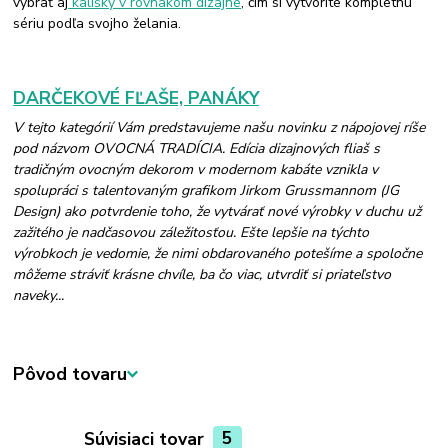
vybrať aj
kalíšky v rovnakom dizajne
, čím si vytvoríte kompletnú
sériu podľa svojho želania.
DARČEKOVÉ FĽAŠE, PANÁKY
V tejto kategórií Vám predstavujeme našu novinku z nápojovej ríše
pod názvom OVOCNÁ TRADÍCIA. Edícia dizajnových fliaš s
tradičným ovocným dekorom v modernom kabáte vznikla v
spolupráci s talentovaným grafikom Jirkom Grussmannom (JG
Design) ako potvrdenie toho, že vytvárať nové výrobky v duchu už
zažitého je nadčasovou záležitosťou. Ešte lepšie na týchto
výrobkoch je vedomie, že nimi obdarovaného potešíme a spoločne
môžeme stráviť krásne chvíle, ba čo viac, utvrdiť si priateľstvo
naveky...
Pôvod tovaru
Súvisiaci tovar
5