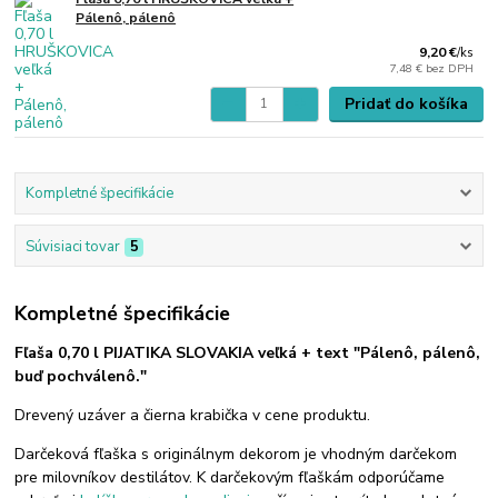
Pálenô, pálenô
9,20 €
/
ks
7,48 €
bez DPH
Pridať do košíka
Kompletné špecifikácie
Súvisiaci tovar
5
Kompletné špecifikácie
Fľaša 0,70 l PIJATIKA SLOVAKIA veľká + text "Pálenô, pálenô,
buď pochválenô."
Drevený uzáver a čierna krabička v cene produktu.
Darčeková fľaška s originálnym dekorom je vhodným darčekom
pre milovníkov destilátov. K darčekovým fľaškám odporúčame