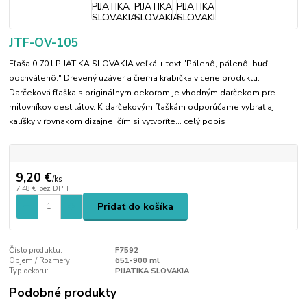
JTF-OV-105
Fľaša 0,70 l PIJATIKA SLOVAKIA veľká + text "Pálenô, pálenô, buď
pochválenô." Drevený uzáver a čierna krabička v cene produktu.
Darčeková fľaška s originálnym dekorom je vhodným darčekom pre
milovníkov destilátov. K darčekovým fľaškám odporúčame vybrať aj
kalíšky v rovnakom dizajne, čím si vytvoríte...
celý popis
9,20 €
/
ks
7,48 €
bez DPH
Pridať do košíka
Číslo produktu:
F7592
Objem / Rozmery:
651-900 ml
Typ dekoru:
PIJATIKA SLOVAKIA
Podobné produkty