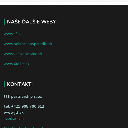
NAŠE ĎALŠIE WEBY:
www.jtf.sk
www.odhrncaposparadlo.sk
www.vsetkoprevino.sk
www.4toilet.sk
KONTAKT:
JTF partnership s.r.o.
tel:
+421 908 700 612
www.jtf.sk
napíšte nám