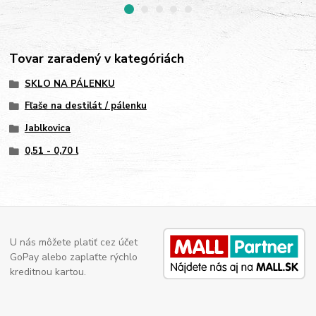
Tovar zaradený v kategóriách
SKLO NA PÁLENKU
Fľaše na destilát / pálenku
Jablkovica
0,51 - 0,70 l
U nás môžete platiť cez účet
GoPay alebo zaplaťte rýchlo
kreditnou kartou.