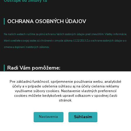
Odstúpiť od zmluvy tu
OCHRANA OSOBNÝCH ÚDAJOV
Na našich weboch ručíme za plnú ochranu Vašich osobných údajov pred zneužitím. Všetky informácie,
ktoré uvediete o svojej osobe, sú chránené v zmysle zákona č.122/2013 Z.z. o ochrane osobných údajov a o
zmene a doplnení niektorých zákonov.
Radi Vám pomôžeme:
+421 908 700 612
Pre základnú funkčnosť, spríjemnenie používania webu, analytické
účely a v prípade udelenia súhlasu aj na účely cielenia reklamy
po-pia: 8.00 - 16.00
využívame súbory cookies. Nastavenie vlastných preferencií
cookies môžete kedykoľvek upraviť odkazom v spodnej časti
business@jtf.sk
stránok.
Súhlasím
Nastavenia