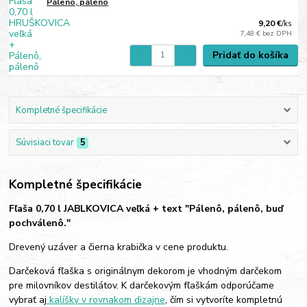
Pálenô, pálenô
9,20 €
/
ks
7,48 €
bez DPH
Pridať do košíka
Kompletné špecifikácie
Súvisiaci tovar
5
Kompletné špecifikácie
Fľaša 0,70 l JABLKOVICA veľká + text "Pálenô, pálenô, buď
pochválenô."
Drevený uzáver a čierna krabička v cene produktu.
Darčeková fľaška s originálnym dekorom je vhodným darčekom
pre milovníkov destilátov. K darčekovým fľaškám odporúčame
vybrať aj
kalíšky v rovnakom dizajne
, čím si vytvoríte kompletnú