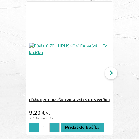
Fľaša 0,70 l HRUŠKOVICA veľká + Po kalíšku
Fľaša 0,70 l
9,20 €
9,00 €
/
ks
/
ks
7,48 €
bez DPH
7,32 €
bez D
Pridať do košíka