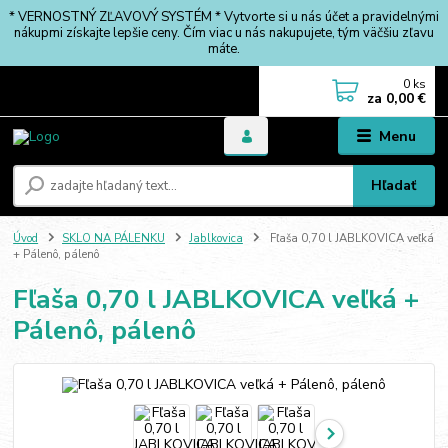
* VERNOSTNÝ ZĽAVOVÝ SYSTÉM * Vytvorte si u nás účet a pravidelnými
nákupmi získajte lepšie ceny. Čím viac u nás nakupujete, tým väčšiu zľavu
máte.
0
ks
za
0,00 €
Menu
Hľadať
Úvod
SKLO NA PÁLENKU
Jablkovica
Fľaša 0,70 l JABLKOVICA veľká
+ Pálenô, pálenô
Fľaša 0,70 l JABLKOVICA veľká +
Pálenô, pálenô