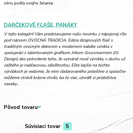
sériu podľa svojho želania.
DARČEKOVÉ FĽAŠE, PANÁKY
V tejto kategórií Vám predstavujeme našu novinku z nápojovej ríše
pod názvom OVOCNÁ TRADÍCIA. Edícia dizajnových fliaš s
tradičným ovocným dekorom v modernom kabáte vznikla v
spolupráci s talentovaným grafikom Jirkom Grussmannom (JG
Design) ako potvrdenie toho, že vytvárať nové výrobky v duchu už
zažitého je nadčasovou záležitosťou. Ešte lepšie na týchto
výrobkoch je vedomie, že nimi obdarovaného potešíme a spoločne
môžeme stráviť krásne chvíle, ba čo viac, utvrdiť si priateľstvo
naveky...
Pôvod tovaru
Súvisiaci tovar
5