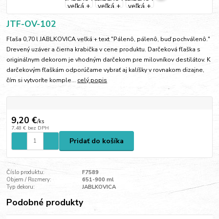
JTF-OV-102
Fľaša 0,70 l JABLKOVICA veľká + text "Pálenô, pálenô, buď pochválenô."
Drevený uzáver a čierna krabička v cene produktu. Darčeková fľaška s
originálnym dekorom je vhodným darčekom pre milovníkov destilátov. K
darčekovým fľaškám odporúčame vybrať aj kalíšky v rovnakom dizajne,
čím si vytvoríte komple...
celý popis
9,20 €
/
ks
7,48 €
bez DPH
Pridať do košíka
Číslo produktu:
F7589
Objem / Rozmery:
651-900 ml
Typ dekoru:
JABLKOVICA
Podobné produkty