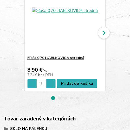
Fľaša 0,70 l JABLKOVICA stredná
Fľaša 0,70 l
8,90 €
9,10 €
/
ks
/
ks
7,24 €
bez DPH
7,40 €
bez D
Pridať do košíka
Tovar zaradený v kategóriách
SKLO NA PÁLENKU