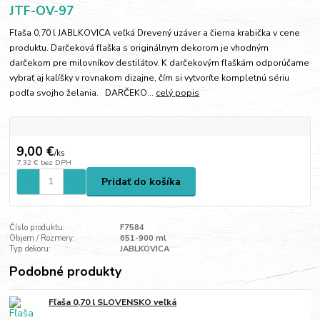
JTF-OV-97
Fľaša 0,70 l JABLKOVICA veľká Drevený uzáver a čierna krabička v cene
produktu. Darčeková fľaška s originálnym dekorom je vhodným
darčekom pre milovníkov destilátov. K darčekovým fľaškám odporúčame
vybrať aj kalíšky v rovnakom dizajne, čím si vytvoríte kompletnú sériu
podľa svojho želania. DARČEKO...
celý popis
9,00 €
/
ks
7,32 €
bez DPH
Pridať do košíka
Číslo produktu:
F7584
Objem / Rozmery:
651-900 ml
Typ dekoru:
JABLKOVICA
Podobné produkty
Fľaša 0,70 l SLOVENSKO veľká