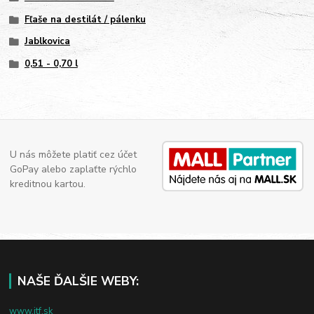
Fľaše na destilát / pálenku
Jablkovica
0,51 - 0,70 l
U nás môžete platiť cez účet
GoPay alebo zaplaťte rýchlo
kreditnou kartou.
NAŠE ĎALŠIE WEBY:
www.jtf.sk