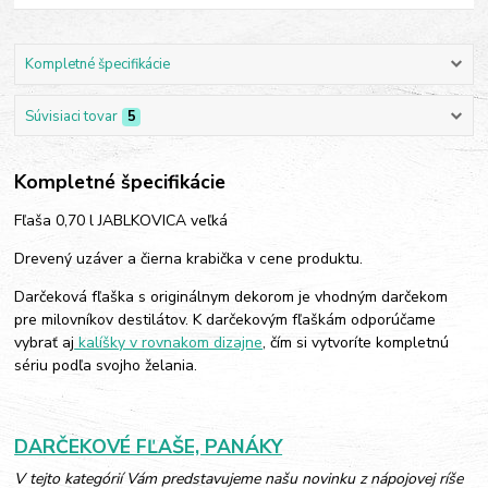
Kompletné špecifikácie
Súvisiaci tovar
5
Kompletné špecifikácie
Fľaša 0,70 l JABLKOVICA veľká
Drevený uzáver a čierna krabička v cene produktu.
Darčeková fľaška s originálnym dekorom je vhodným darčekom
pre milovníkov destilátov. K darčekovým fľaškám odporúčame
vybrať aj
kalíšky v rovnakom dizajne
, čím si vytvoríte kompletnú
sériu podľa svojho želania.
DARČEKOVÉ FĽAŠE, PANÁKY
V tejto kategórií Vám predstavujeme našu novinku z nápojovej ríše