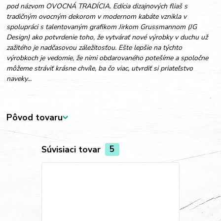
pod názvom OVOCNÁ TRADÍCIA. Edícia dizajnových fliaš s
tradičným ovocným dekorom v modernom kabáte vznikla v
spolupráci s talentovaným grafikom Jirkom Grussmannom (JG
Design) ako potvrdenie toho, že vytvárať nové výrobky v duchu už
zažitého je nadčasovou záležitosťou. Ešte lepšie na týchto
výrobkoch je vedomie, že nimi obdarovaného potešíme a spoločne
môžeme stráviť krásne chvíle, ba čo viac, utvrdiť si priateľstvo
naveky...
Pôvod tovaru
Súvisiaci tovar
5