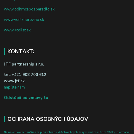
www.odhrncaposparadlo.sk
www.vsetkoprevino.sk
www.4toilet.sk
KONTAKT:
JTF partnership s.r.o.
tel:
+421 908 700 612
www.jtf.sk
napíšte nám
Odstúpiť od zmluvy tu
OCHRANA OSOBNÝCH ÚDAJOV
Na našich weboch ručíme za plnú ochranu Vašich osobných údajov pred zneužitím. Všetky informácie,