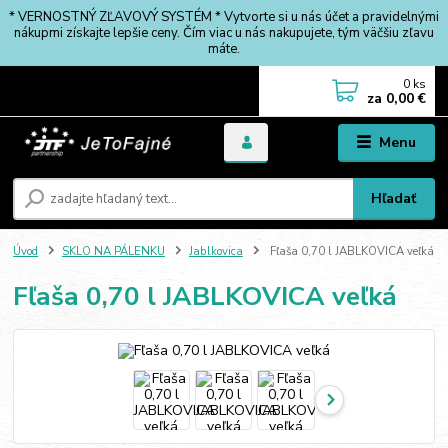
* VERNOSTNÝ ZĽAVOVÝ SYSTÉM * Vytvorte si u nás účet a pravidelnými
nákupmi získajte lepšie ceny. Čím viac u nás nakupujete, tým väčšiu zľavu
máte.
0
ks
za
0,00 €
Menu
Hľadať
Úvod
SKLO NA PÁLENKU
Jablkovica
Fľaša 0,70 l JABLKOVICA veľká
Fľaša 0,70 l JABLKOVICA veľká