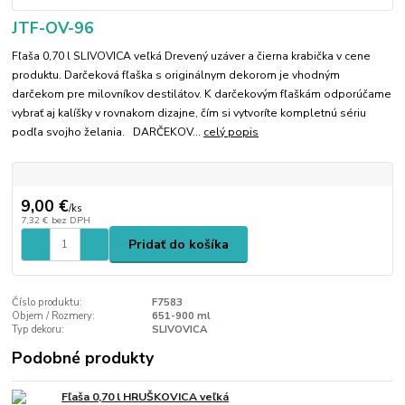
JTF-OV-96
Fľaša 0,70 l SLIVOVICA veľká Drevený uzáver a čierna krabička v cene
produktu. Darčeková fľaška s originálnym dekorom je vhodným
darčekom pre milovníkov destilátov. K darčekovým fľaškám odporúčame
vybrať aj kalíšky v rovnakom dizajne, čím si vytvoríte kompletnú sériu
podľa svojho želania. DARČEKOV...
celý popis
9,00 €
/
ks
7,32 €
bez DPH
Pridať do košíka
Číslo produktu:
F7583
Objem / Rozmery:
651-900 ml
Typ dekoru:
SLIVOVICA
Podobné produkty
Fľaša 0,70 l HRUŠKOVICA veľká