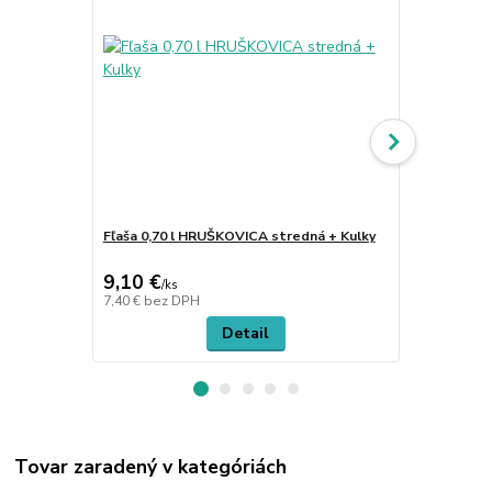
Fľaša 0,70 l HRUŠKOVICA stredná + Kulky
Fľaša 0,70 
9,10 €
8,90 €
/
ks
/
ks
7,40 €
bez DPH
7,24 €
bez D
Detail
Tovar zaradený v kategóriách