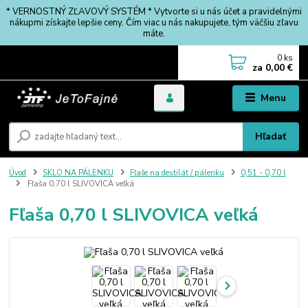
* VERNOSTNÝ ZĽAVOVÝ SYSTÉM * Vytvorte si u nás účet a pravidelnými
nákupmi získajte lepšie ceny. Čím viac u nás nakupujete, tým väčšiu zľavu
máte.
0
ks
za
0,00 €
Menu
Hľadať
Úvod
SKLO NA PÁLENKU
Fľaše na destilát / pálenku
0,51 - 0,70 l
Fľaša 0,70 l SLIVOVICA veľká
Fľaša 0,70 l SLIVOVICA veľká