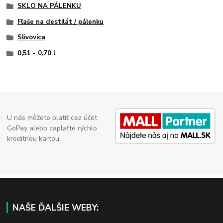
SKLO NA PÁLENKU
Fľaše na destilát / pálenku
Slivovica
0,51 - 0,70 l
U nás môžete platiť cez účet
GoPay alebo zaplaťte rýchlo
kreditnou kartou.
NAŠE ĎALŠIE WEBY: