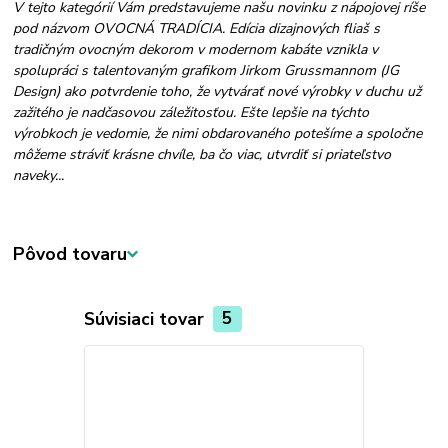
V tejto kategórií Vám predstavujeme našu novinku z nápojovej ríše
pod názvom OVOCNÁ TRADÍCIA. Edícia dizajnových fliaš s
tradičným ovocným dekorom v modernom kabáte vznikla v
spolupráci s talentovaným grafikom Jirkom Grussmannom (JG
Design) ako potvrdenie toho, že vytvárať nové výrobky v duchu už
zažitého je nadčasovou záležitosťou. Ešte lepšie na týchto
výrobkoch je vedomie, že nimi obdarovaného potešíme a spoločne
môžeme stráviť krásne chvíle, ba čo viac, utvrdiť si priateľstvo
naveky...
Pôvod tovaru
Súvisiaci tovar
5