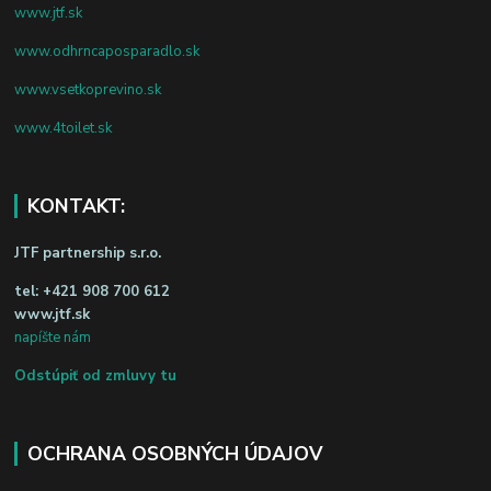
www.jtf.sk
www.odhrncaposparadlo.sk
www.vsetkoprevino.sk
www.4toilet.sk
KONTAKT:
JTF partnership s.r.o.
tel:
+421 908 700 612
www.jtf.sk
napíšte nám
Odstúpiť od zmluvy tu
OCHRANA OSOBNÝCH ÚDAJOV