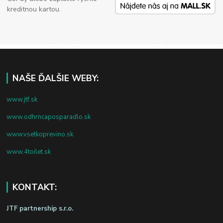
kreditnou kartou.
NAŠE ĎALŠIE WEBY:
www.jtf.sk
www.odhrncaposparadlo.sk
www.vsetkoprevino.sk
www.4toilet.sk
KONTAKT:
JTF partnership s.r.o.