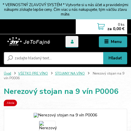
* VERNOSTNÝ ZĽAVOVÝ SYSTÉM * Vytvorte si u nás účet a pravidelnými
nákupmi získajte lepšie ceny. Čím viac u nás nakupujete, tým väčšiu zľavu
máte.
0
ks
za
0,00 €
Menu
Hľadať
Úvod
VŠETKO PRE VÍNO
STOJANY NA VÍNO
Nerezový stojan na 9
vín P0006
Nerezový stojan na 9 vín P0006
Akcia