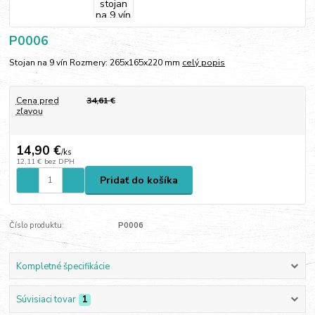
P0006
Stojan na 9 vín Rozmery: 265x165x220 mm
celý popis
Cena pred
34,61 €
zľavou
14,90 €
/
ks
12,11 €
bez DPH
Pridať do košíka
Číslo produktu:
P0006
Kompletné špecifikácie
Súvisiaci tovar
1