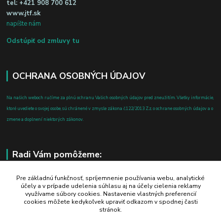
tel:
+421 908 700 612
www.jtf.sk
napíšte nám
Odstúpiť od zmluvy tu
OCHRANA OSOBNÝCH ÚDAJOV
Na našich weboch ručíme za plnú ochranu Vašich osobných údajov pred zneužitím. Všetky informácie,
ktoré uvediete o svojej osobe, sú chránené v zmysle zákona č.122/2013 Z.z. o ochrane osobných údajov a o
zmene a doplnení niektorých zákonov.
Radi Vám pomôžeme:
+421 908 700 612
Pre základnú funkčnosť, spríjemnenie používania webu, analytické
účely a v prípade udelenia súhlasu aj na účely cielenia reklamy
po-pia: 8.00 - 16.00
využívame súbory cookies. Nastavenie vlastných preferencií
cookies môžete kedykoľvek upraviť odkazom v spodnej časti
business@jtf.sk
stránok.