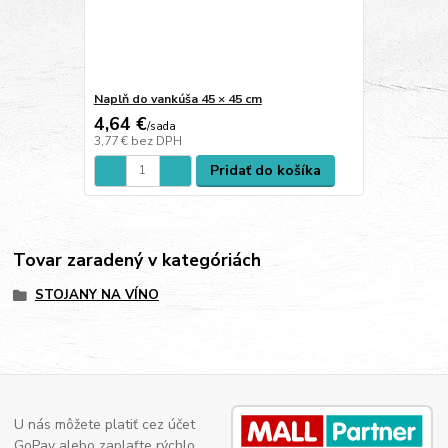
Naplň do vankúša 45 × 45 cm
4,64 €
/
sada
3,77 €
bez DPH
Pridať do košíka
Tovar zaradený v kategóriách
STOJANY NA VÍNO
U nás môžete platiť cez účet
GoPay alebo zaplaťte rýchlo