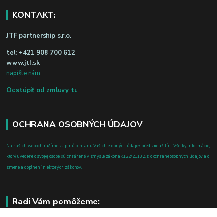
KONTAKT:
JTF partnership s.r.o.
tel:
+421 908 700 612
www.jtf.sk
napíšte nám
Odstúpiť od zmluvy tu
OCHRANA OSOBNÝCH ÚDAJOV
Na našich weboch ručíme za plnú ochranu Vašich osobných údajov pred zneužitím. Všetky informácie,
ktoré uvediete o svojej osobe, sú chránené v zmysle zákona č.122/2013 Z.z. o ochrane osobných údajov a o
zmene a doplnení niektorých zákonov.
Radi Vám pomôžeme: