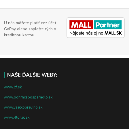
U nás môžete platiť cez účet
GoPay alebo zaplaťte rýchlo
kreditnou kartou.
NAŠE ĎALŠIE WEBY:
www.jtf.sk
www.odhrncaposparadlo.sk
www.vsetkoprevino.sk
www.4toilet.sk