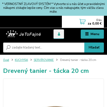
* VERNOSTNÝ ZĽAVOVÝ SYSTÉM * Vytvorte si u nás účet a pravidelnými
nákupmi získajte lepšie ceny. Čím viac u nás nakupujete, tým väčšiu zľavu
máte.
0
ks
za
0,00 €
Menu
Hľadať
Úvod
KUCHYŇA
SERVÍROVANIE
Drevený tanier - tácka 20 cm
Drevený tanier - tácka 20 cm