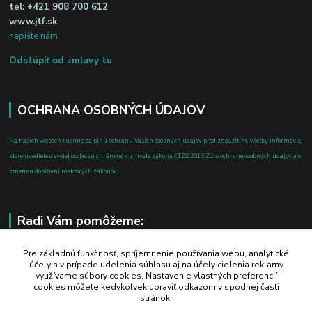
tel:
+421 908 700 612
www.jtf.sk
napíšte nám
Odstúpiť od zmluvy tu
OCHRANA OSOBNÝCH ÚDAJOV
Na našich weboch ručíme za plnú ochranu Vašich osobných údajov pred zneužitím. Všetky informácie,
ktoré uvediete o svojej osobe, sú chránené v zmysle zákona č.122/2013 Z.z. o ochrane osobných údajov a o
zmene a doplnení niektorých zákonov.
Radi Vám pomôžeme:
+421 908 700 612
Pre základnú funkčnosť, spríjemnenie používania webu, analytické
účely a v prípade udelenia súhlasu aj na účely cielenia reklamy
po-pia: 8.00 - 16.00
využívame súbory cookies. Nastavenie vlastných preferencií
cookies môžete kedykoľvek upraviť odkazom v spodnej časti
business@jtf.sk
stránok.