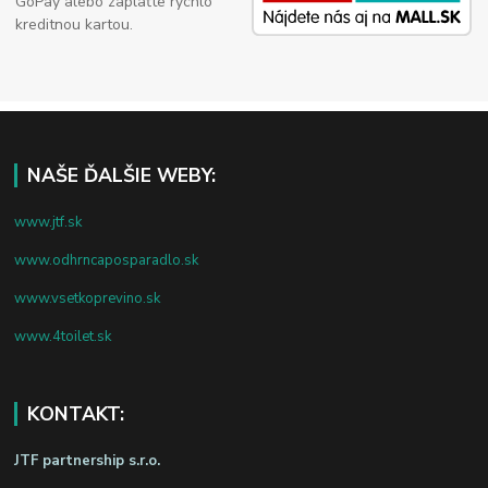
GoPay alebo zaplaťte rýchlo
kreditnou kartou.
NAŠE ĎALŠIE WEBY:
www.jtf.sk
www.odhrncaposparadlo.sk
www.vsetkoprevino.sk
www.4toilet.sk
KONTAKT:
JTF partnership s.r.o.