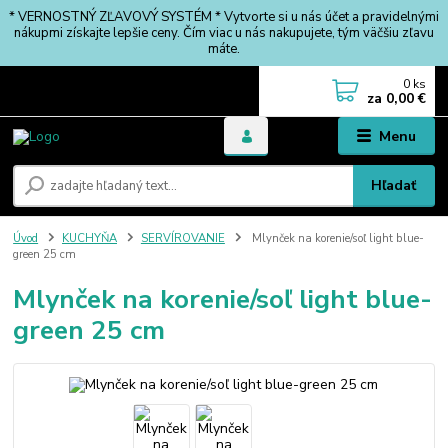
* VERNOSTNÝ ZĽAVOVÝ SYSTÉM * Vytvorte si u nás účet a pravidelnými
nákupmi získajte lepšie ceny. Čím viac u nás nakupujete, tým väčšiu zľavu
máte.
0
ks
za
0,00 €
Menu
Hľadať
Úvod
KUCHYŇA
SERVÍROVANIE
Mlynček na korenie/soľ light blue-
green 25 cm
Mlynček na korenie/soľ light blue-
green 25 cm