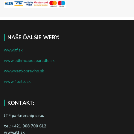
NAŠE ĎALŠIE WEBY:
www.jtf.sk
www.odhrncaposparadlo.sk
www.vsetkoprevino.sk
www.4toilet.sk
KONTAKT:
JTF partnership s.r.o.
tel:
+421 908 700 612
www.jtf.sk