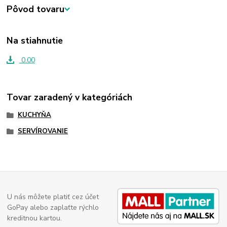
Pôvod tovaru
Na stiahnutie
0.00
Tovar zaradený v kategóriách
KUCHYŇA
SERVÍROVANIE
U nás môžete platiť cez účet
GoPay alebo zaplaťte rýchlo
kreditnou kartou.