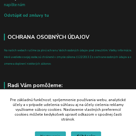
napíšte nám
Odstúpiť od zmluvy tu
OCHRANA OSOBNÝCH ÚDAJOV
Na našich weboch ručíme za plnú ochranu Vašich osobných údajov pred zneužitím. Všetky informácie,
ktoré uvediete o svojej osobe, sú chránené v zmysle zákona č.122/2013 Z.z. o ochrane osobných údajov a o
zmene a doplnení niektorých zákonov.
Radi Vám pomôžeme:
+421 908 700 612
Pre základnú funkčnosť, spríjemnenie používania webu, analytické
účely a v prípade udelenia súhlasu aj na účely cielenia reklamy
po-pia: 8.00 - 16.00
využívame súbory cookies. Nastavenie vlastných preferencií
cookies môžete kedykoľvek upraviť odkazom v spodnej časti
business@jtf.sk
stránok.