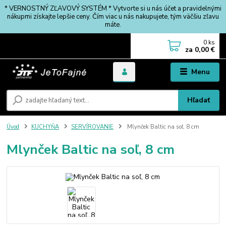
* VERNOSTNÝ ZĽAVOVÝ SYSTÉM * Vytvorte si u nás účet a pravidelnými
nákupmi získajte lepšie ceny. Čím viac u nás nakupujete, tým väčšiu zľavu
máte.
0
ks
za
0,00 €
Menu
Hľadať
Úvod
KUCHYŇA
SERVÍROVANIE
Mlynček Baltic na soľ, 8 cm
Mlynček Baltic na soľ, 8 cm