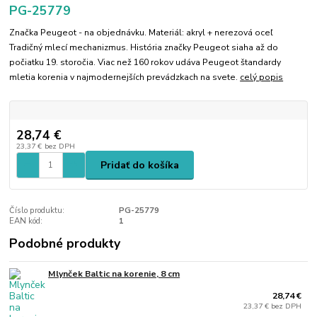
PG-25779
Značka Peugeot - na objednávku. Materiál: akryl + nerezová oceľ
Tradičný mlecí mechanizmus. História značky Peugeot siaha až do
počiatku 19. storočia. Viac než 160 rokov udáva Peugeot štandardy
mletia korenia v najmodernejších prevádzkach na svete.
celý popis
28,74 €
23,37 €
bez DPH
Pridať do košíka
Číslo produktu:
PG-25779
EAN kód:
1
Podobné produkty
Mlynček Baltic na korenie, 8 cm
28,74 €
23,37 €
bez DPH