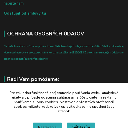
napíšte nám
Odstúpiť od zmluvy tu
OCHRANA OSOBNÝCH ÚDAJOV
Na našich weboch ručíme za plnú ochranu Vašich osobných údajov pred zneužitím. Všetky informácie,
ktoré uvediete o svojej osobe, sú chránené v zmysle zákona č.122/2013 Z.z. o ochrane osobných údajov a o
zmene a doplnení niektorých zákonov.
Radi Vám pomôžeme:
+421 908 700 612
Pre základnú funkčnosť, spríjemnenie používania webu, analytické
účely a v prípade udelenia súhlasu aj na účely cielenia reklamy
po-pia: 8.00 - 16.00
využívame súbory cookies. Nastavenie vlastných preferencií
cookies môžete kedykoľvek upraviť odkazom v spodnej časti
business@jtf.sk
stránok.
Súhlasím
Nastavenia