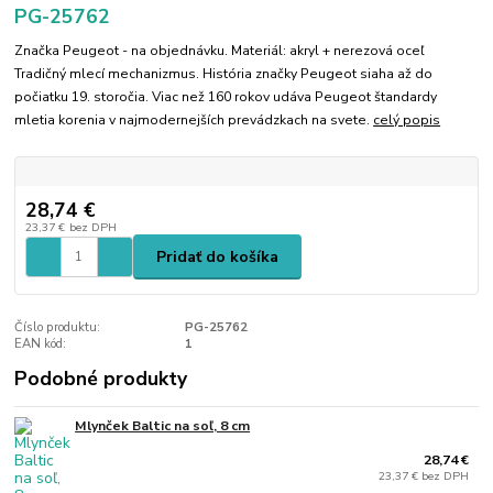
PG-25762
Značka Peugeot - na objednávku. Materiál: akryl + nerezová oceľ
Tradičný mlecí mechanizmus. História značky Peugeot siaha až do
počiatku 19. storočia. Viac než 160 rokov udáva Peugeot štandardy
mletia korenia v najmodernejších prevádzkach na svete.
celý popis
28,74 €
23,37 €
bez DPH
Pridať do košíka
Číslo produktu:
PG-25762
EAN kód:
1
Podobné produkty
Mlynček Baltic na soľ, 8 cm
28,74 €
23,37 €
bez DPH