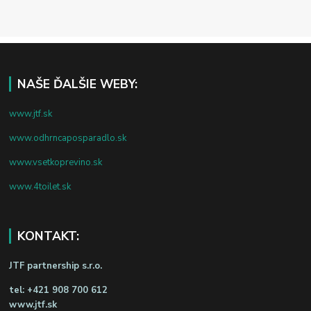
NAŠE ĎALŠIE WEBY:
www.jtf.sk
www.odhrncaposparadlo.sk
www.vsetkoprevino.sk
www.4toilet.sk
KONTAKT:
JTF partnership s.r.o.
tel:
+421 908 700 612
www.jtf.sk