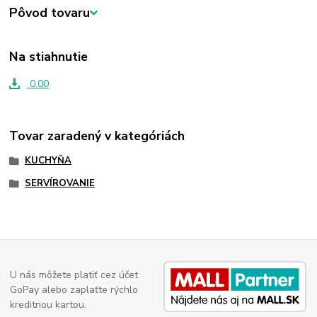
Pôvod tovaru
Na stiahnutie
0.00
Tovar zaradený v kategóriách
KUCHYŇA
SERVÍROVANIE
U nás môžete platiť cez účet
GoPay alebo zaplaťte rýchlo
kreditnou kartou.