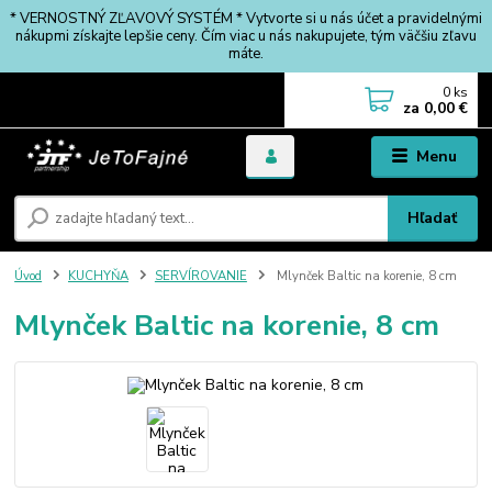
* VERNOSTNÝ ZĽAVOVÝ SYSTÉM * Vytvorte si u nás účet a pravidelnými
nákupmi získajte lepšie ceny. Čím viac u nás nakupujete, tým väčšiu zľavu
máte.
0
ks
za
0,00 €
Menu
Hľadať
Úvod
KUCHYŇA
SERVÍROVANIE
Mlynček Baltic na korenie, 8 cm
Mlynček Baltic na korenie, 8 cm