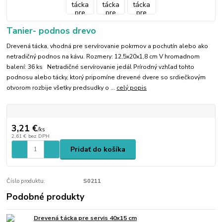
Tanier- podnos drevo
Drevená tácka, vhodná pre servírovanie pokrmov a pochutín alebo ako
netradičný podnos na kávu. Rozmery: 12,5x20x1,8 cm V hromadnom
balení: 36 ks Netradičné servírovanie jedál Prírodný vzhľad tohto
podnosu alebo tácky, ktorý pripomíne drevené dvere so srdiečkovým
otvorom rozbije všetky predsudky o ...
celý popis
3,21 €
/
ks
2,61 €
bez DPH
Pridať do košíka
Číslo produktu:
S0211
Podobné produkty
Drevená tácka pre servis 40x15 cm