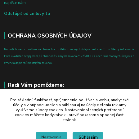
napíšte nám
Odstúpiť od zmluvy tu
OCHRANA OSOBNÝCH ÚDAJOV
Na našich weboch ručíme za plnú ochranu Vašich osobných údajov pred zneužitím. Všetky informácie,
ktoré uvediete o svojej osobe, sú chránené v zmysle zákona č.122/2013 Z.z. o ochrane osobných údajov a o
zmene a doplnení niektorých zákonov.
Radi Vám pomôžeme:
+421 908 700 612
Pre základnú funkčnosť, spríjemnenie používania webu, analytické
účely a v prípade udelenia súhlasu aj na účely cielenia reklamy
po-pia: 8.00 - 16.00
využívame súbory cookies. Nastavenie vlastných preferencií
cookies môžete kedykoľvek upraviť odkazom v spodnej časti
business@jtf.sk
stránok.
Súhlasím
Nastavenia