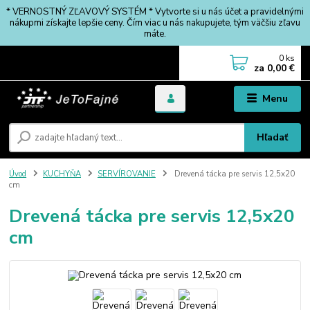
* VERNOSTNÝ ZĽAVOVÝ SYSTÉM * Vytvorte si u nás účet a pravidelnými
nákupmi získajte lepšie ceny. Čím viac u nás nakupujete, tým väčšiu zľavu
máte.
0
ks
za
0,00 €
Menu
Hľadať
Úvod
KUCHYŇA
SERVÍROVANIE
Drevená tácka pre servis 12,5x20
cm
Drevená tácka pre servis 12,5x20
cm