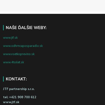
NAŠE ĎALŠIE WEBY:
www.jtf.sk
www.odhrncaposparadlo.sk
www.vsetkoprevino.sk
www.4toilet.sk
KONTAKT:
JTF partnership s.r.o.
tel:
+421 908 700 612
www.jtf.sk