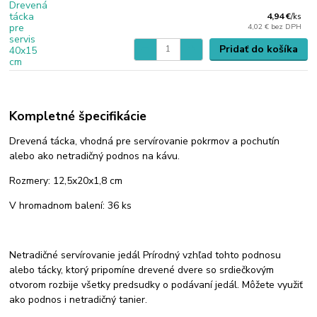
4,94 €
/
ks
4,02 €
bez DPH
Pridať do košíka
Kompletné špecifikácie
Drevená tácka, vhodná pre servírovanie pokrmov a pochutín
alebo ako netradičný podnos na kávu.
Rozmery: 12,5x20x1,8 cm
V hromadnom balení: 36 ks
Netradičné servírovanie jedál Prírodný vzhľad tohto podnosu
alebo tácky, ktorý pripomíne drevené dvere so srdiečkovým
otvorom rozbije všetky predsudky o podávaní jedál. Môžete využiť
ako podnos i netradičný tanier.