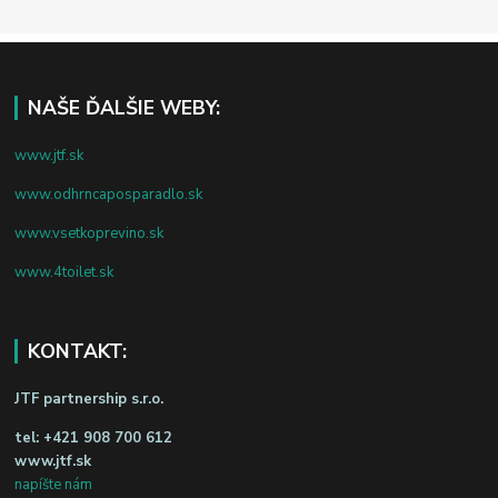
NAŠE ĎALŠIE WEBY:
www.jtf.sk
www.odhrncaposparadlo.sk
www.vsetkoprevino.sk
www.4toilet.sk
KONTAKT:
JTF partnership s.r.o.
tel:
+421 908 700 612
www.jtf.sk
napíšte nám