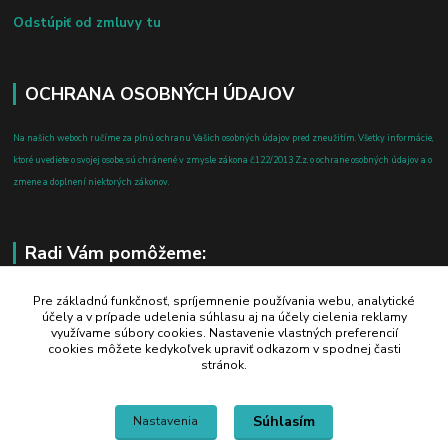
Odstúpiť od zmluvy tu
OCHRANA OSOBNÝCH ÚDAJOV
Na našich weboch ručíme za plnú ochranu Vašich osobných údajov pred zneužitím. Všetky informácie,
ktoré uvediete o svojej osobe, sú chránené v zmysle zákona č.122/2013 Z.z. o ochrane osobných údajov a o
zmene a doplnení niektorých zákonov.
Radi Vám pomôžeme:
+421 908 700 612
Pre základnú funkčnosť, spríjemnenie používania webu, analytické
účely a v prípade udelenia súhlasu aj na účely cielenia reklamy
po-pia: 8.00 - 16.00
využívame súbory cookies. Nastavenie vlastných preferencií
cookies môžete kedykoľvek upraviť odkazom v spodnej časti
business@jtf.sk
stránok.
Súhlasím
Nastavenia