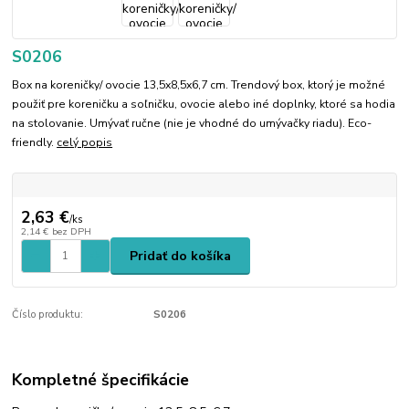
S0206
Box na koreničky/ ovocie 13,5x8,5x6,7 cm. Trendový box, ktorý je možné
použiť pre koreničku a soľničku, ovocie alebo iné doplnky, ktoré sa hodia
na stolovanie. Umývať ručne (nie je vhodné do umývačky riadu). Eco-
friendly.
celý popis
2,63 €
/
ks
2,14 €
bez DPH
Pridať do košíka
Číslo produktu:
S0206
Kompletné špecifikácie