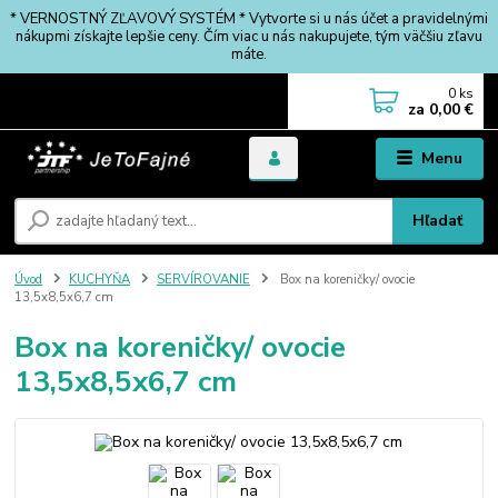
* VERNOSTNÝ ZĽAVOVÝ SYSTÉM * Vytvorte si u nás účet a pravidelnými
nákupmi získajte lepšie ceny. Čím viac u nás nakupujete, tým väčšiu zľavu
máte.
0
ks
za
0,00 €
Menu
Hľadať
Úvod
KUCHYŇA
SERVÍROVANIE
Box na koreničky/ ovocie
13,5x8,5x6,7 cm
Box na koreničky/ ovocie
13,5x8,5x6,7 cm