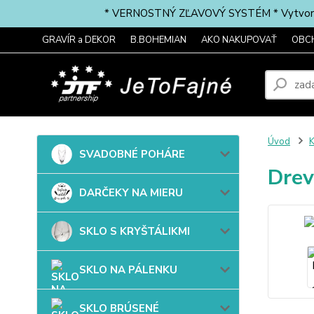
* VERNOSTNÝ ZĽAVOVÝ SYSTÉM * Vytvorte si 
GRAVÍR a DEKOR
B.BOHEMIAN
AKO NAKUPOVAŤ
OBC
Úvod
SVADOBNÉ POHÁRE
Drev
DARČEKY NA MIERU
SKLO S KRYŠTÁLIKMI
SKLO NA PÁLENKU
SKLO BRÚSENÉ