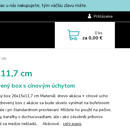
c u nás nakupujete, tým väčšiu zľavu máte.
Prihlásenie
0
ks
za
0,00 €
7 cm
x11,7 cm
ený box s cínovým úchytom
ý box 26x15x11,7 cm Materiál: drevo akácia + cínové ucho
drevený box z akácie sa bude skvelo vynímať na bufetovom
ale i pri štandardnom prestieraní. Môžete ho použiť na pečivo,
y, karafky s dochucovadlami, ale i ako zásobník príborov.
ií sa medze nekladú... Akáciové...
celý popis