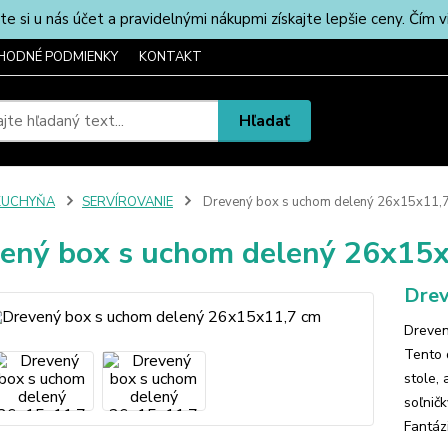
u nás účet a pravidelnými nákupmi získajte lepšie ceny. Čím via
HODNÉ PODMIENKY
KONTAKT
Hľadať
KUCHYŇA
SERVÍROVANIE
Drevený box s uchom delený 26x15x11,
ený box s uchom delený 26x15
Drev
Dreven
Tento 
stole, 
soľničk
Fantáz