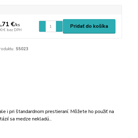
,71 €
/
ks
Pridať do košíka
90 €
bez DPH
roduktu:
S5023
e i pri štandardnom prestieraní. Môžete ho použiť na
tázií sa medze nekladú...