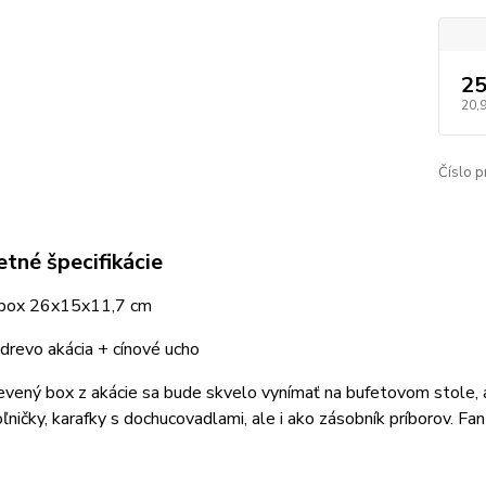
25
20,
Číslo p
tné špecifikácie
 box
26x15x11,7 cm
 drevo akácia + cínové ucho
vený box z akácie sa bude skvelo vynímať na bufetovom stole, al
oľničky, karafky s dochucovadlami, ale i ako zásobník príborov. Fan