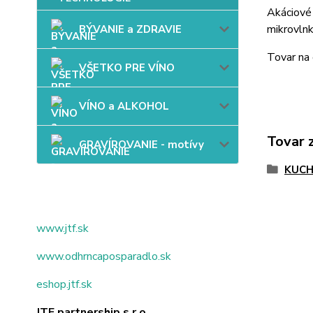
Akáciové 
mikrovlnk
BÝVANIE a ZDRAVIE
Tovar na
VŠETKO PRE VÍNO
VÍNO a ALKOHOL
Tovar 
GRAVÍROVANIE - motívy
KUC
www.jtf.sk
www.odhrncaposparadlo.sk
eshop.jtf.sk
JTF partnership s.r.o.