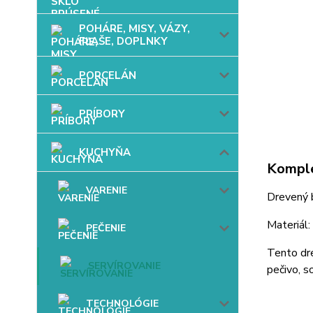
POHÁRE, MISY, VÁZY,
FĽAŠE, DOPLNKY
PORCELÁN
PRÍBORY
KUCHYŇA
Komple
VARENIE
Drevený
Materiál:
PEČENIE
Tento dre
SERVÍROVANIE
pečivo, s
TECHNOLÓGIE