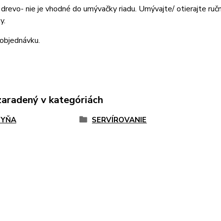
drevo- nie je vhodné do umývačky riadu. Umývajte/ otierajte ručn
y.
 objednávku.
zaradený v kategóriách
HYŇA
SERVÍROVANIE