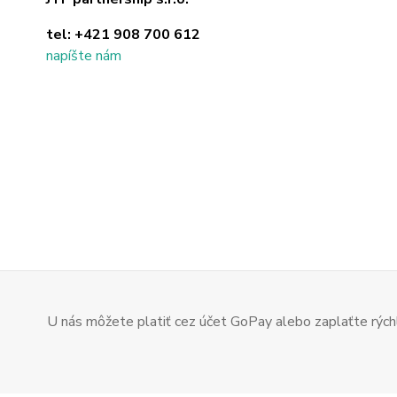
tel:
+421 908 700 612
napíšte nám
U nás môžete platiť cez účet GoPay alebo zaplaťte rýchl