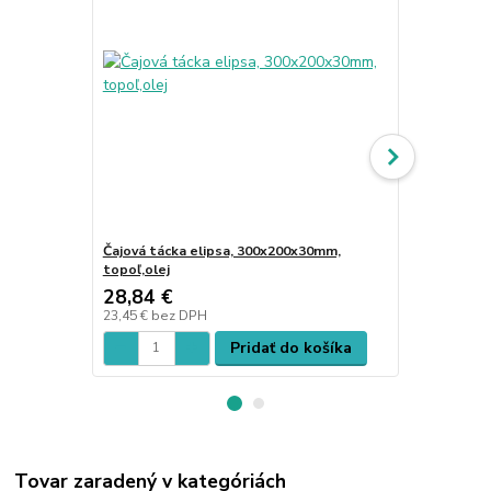
Čajová tácka elipsa, 300x200x30mm,
Čajová táck
topoľ,olej
buk,olej
28,84 €
29,87 €
23,45 €
bez DPH
24,28 €
bez 
Pridať do košíka
Tovar zaradený v kategóriách