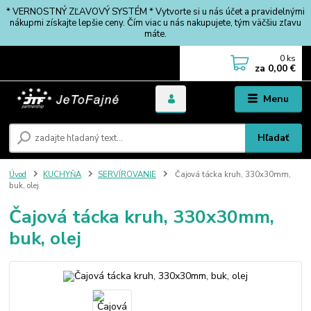
* VERNOSTNÝ ZĽAVOVÝ SYSTÉM * Vytvorte si u nás účet a pravidelnými
nákupmi získajte lepšie ceny. Čím viac u nás nakupujete, tým väčšiu zľavu
máte.
0
ks
za
0,00 €
Menu
Hľadať
Úvod
KUCHYŇA
SERVÍROVANIE
Čajová tácka kruh, 330x30mm,
buk, olej
Čajová tácka kruh, 330x30mm,
buk, olej