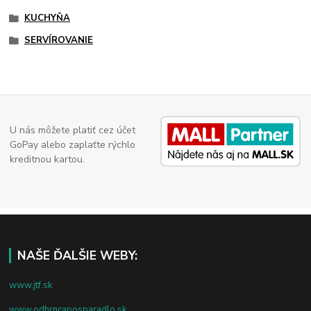
KUCHYŇA
SERVÍROVANIE
U nás môžete platiť cez účet
GoPay alebo zaplaťte rýchlo
kreditnou kartou.
NAŠE ĎALŠIE WEBY:
www.jtf.sk
www.odhrncaposparadlo.sk