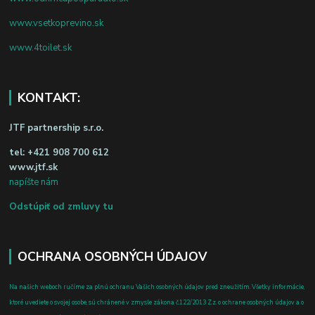
www.vsetkoprevino.sk
www.4toilet.sk
KONTAKT:
JTF partnership s.r.o.
tel:
+421 908 700 612
www.jtf.sk
napíšte nám
Odstúpiť od zmluvy tu
OCHRANA OSOBNÝCH ÚDAJOV
Na našich weboch ručíme za plnú ochranu Vašich osobných údajov pred zneužitím. Všetky informácie,
ktoré uvediete o svojej osobe, sú chránené v zmysle zákona č.122/2013 Z.z. o ochrane osobných údajov a o