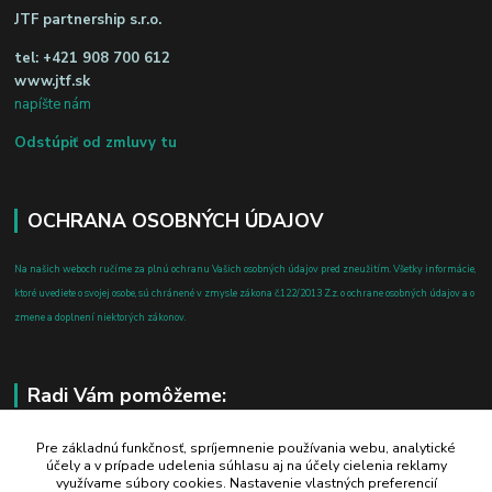
JTF partnership s.r.o.
tel:
+421 908 700 612
www.jtf.sk
napíšte nám
Odstúpiť od zmluvy tu
OCHRANA OSOBNÝCH ÚDAJOV
Na našich weboch ručíme za plnú ochranu Vašich osobných údajov pred zneužitím. Všetky informácie,
ktoré uvediete o svojej osobe, sú chránené v zmysle zákona č.122/2013 Z.z. o ochrane osobných údajov a o
zmene a doplnení niektorých zákonov.
Radi Vám pomôžeme:
+421 908 700 612
Pre základnú funkčnosť, spríjemnenie používania webu, analytické
účely a v prípade udelenia súhlasu aj na účely cielenia reklamy
po-pia: 8.00 - 16.00
využívame súbory cookies. Nastavenie vlastných preferencií