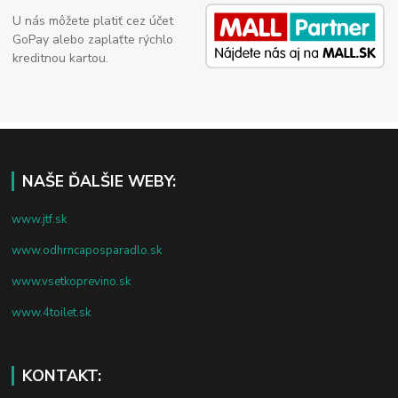
U nás môžete platiť cez účet
GoPay alebo zaplaťte rýchlo
kreditnou kartou.
NAŠE ĎALŠIE WEBY:
www.jtf.sk
www.odhrncaposparadlo.sk
www.vsetkoprevino.sk
www.4toilet.sk
KONTAKT: