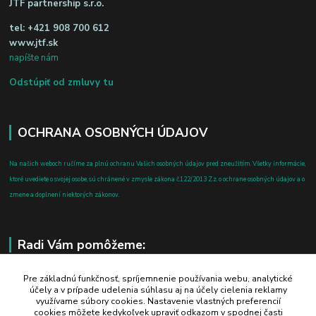
JTF partnership s.r.o.
tel:
+421 908 700 612
www.jtf.sk
napíšte nám
Odstúpiť od zmluvy tu
OCHRANA OSOBNÝCH ÚDAJOV
Na našich weboch ručíme za plnú ochranu Vašich osobných údajov pred zneužitím. Všetky informácie,
ktoré uvediete o svojej osobe, sú chránené v zmysle zákona č.122/2013 Z.z. o ochrane osobných údajov a o
zmene a doplnení niektorých zákonov.
Radi Vám pomôžeme:
+421 908 700 612
Pre základnú funkčnosť, spríjemnenie používania webu, analytické
účely a v prípade udelenia súhlasu aj na účely cielenia reklamy
po-pia: 8.00 - 16.00
využívame súbory cookies. Nastavenie vlastných preferencií
cookies môžete kedykoľvek upraviť odkazom v spodnej časti