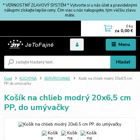
* VERNOSTNÝ ZĽAVOVÝ SYSTÉM * Vytvorte si u nás účet a pravidelnými
nákupmi získajte lepšie ceny. Čím viac u nás nakupujete, tým väčšiu zľavu
máte.
0
ks
za
0,00 €
Menu
Hľadať
Úvod
KUCHYŇA
SERVÍROVANIE
Košík na chlieb modrý 20x6,5 cm
PP, do umývačky
Košík na chlieb modrý 20x6,5 cm
PP, do umývačky