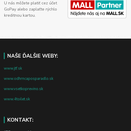
U nás môžete platiť cez účet
GoPay alebo zaplaťte rýchlo
kreditnou kartou.
NAŠE ĎALŠIE WEBY:
www.jtf.sk
www.odhrncaposparadlo.sk
www.vsetkoprevino.sk
www.4toilet.sk
KONTAKT: