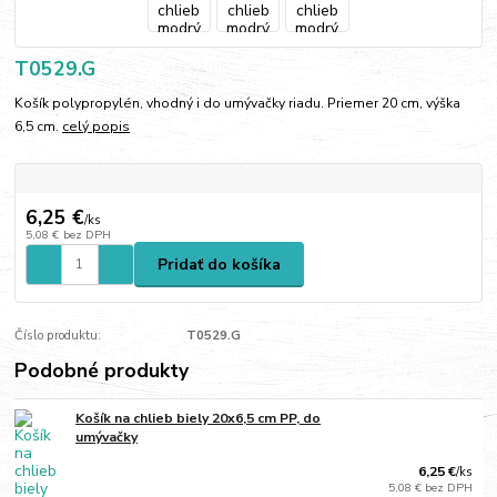
T0529.G
Košík polypropylén, vhodný i do umývačky riadu. Priemer 20 cm, výška
6,5 cm.
celý popis
6,25 €
/
ks
5,08 €
bez DPH
Pridať do košíka
Číslo produktu:
T0529.G
Podobné produkty
Košík na chlieb biely 20x6,5 cm PP, do
umývačky
6,25 €
/
ks
5,08 €
bez DPH