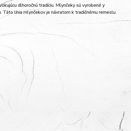
okujúcu dlhoročnú tradíciu. Mlynčeky sú vyrobené y
. Táto línia mlynčekov je návratom k tradičnému remeslu