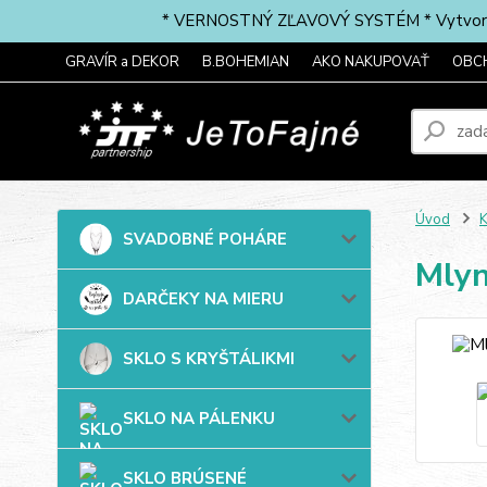
* VERNOSTNÝ ZĽAVOVÝ SYSTÉM * Vytvorte si 
GRAVÍR a DEKOR
B.BOHEMIAN
AKO NAKUPOVAŤ
OBC
Úvod
SVADOBNÉ POHÁRE
Mlyn
DARČEKY NA MIERU
SKLO S KRYŠTÁLIKMI
SKLO NA PÁLENKU
SKLO BRÚSENÉ