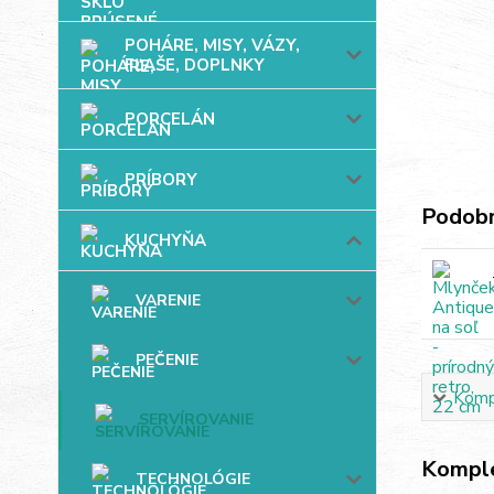
POHÁRE, MISY, VÁZY,
FĽAŠE, DOPLNKY
PORCELÁN
PRÍBORY
Podobn
KUCHYŇA
VARENIE
PEČENIE
Kompl
SERVÍROVANIE
Komple
TECHNOLÓGIE