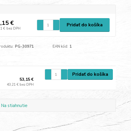
,15 €
Pridať do košíka
21 €
bez DPH
roduktu:
PG-30971
EAN kód:
1
Pridať do košíka
53,15 €
43,21 €
bez DPH
Na stiahnutie