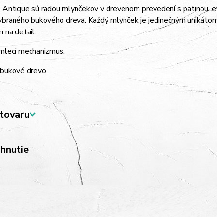
Antique sú radou mlynčekov v drevenom prevedení s patinou, ev
ybraného bukového dreva. Každý mlynček je jedinečným unikátom
 na detail.
 mlecí mechanizmus.
 bukové drevo
tovaru
ahnutie