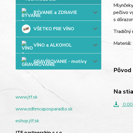
Mlynčeky 
pečlivo v
BÝVANIE a ZDRAVIE
s dôrazom
VŠETKO PRE VÍNO
Tradičný
Materiál:
VÍNO a ALKOHOL
GRAVÍROVANIE - motívy
Pôvod 
Na sti
www.jtf.sk
0.00
www.odhrncaposparadlo.sk
eshop.jtf.sk
JTF partnership s.r.o.