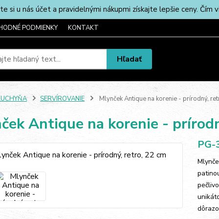
u nás účet a pravidelnými nákupmi získajte lepšie ceny. Čím via
HODNÉ PODMIENKY
KONTAKT
Hľadať
KUCHYŇA
SERVÍROVANIE
Mlynček Antique na korenie - prírodný, ret
ček Antique na korenie - prírodn
PG-
Mlynče
patino
pečliv
unikát
dôrazo