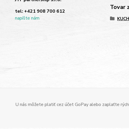
Tovar 
tel:
+421 908 700 612
napíšte nám
KUC
U nás môžete platiť cez účet GoPay alebo zaplaťte rýchl