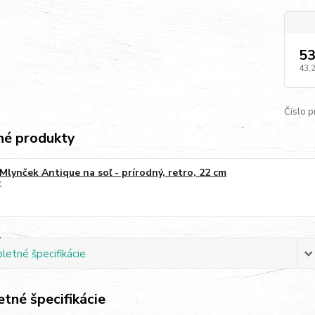
53
43,
Číslo p
é produkty
Mlynček Antique na soľ - prírodný, retro, 22 cm
etné špecifikácie
tné špecifikácie