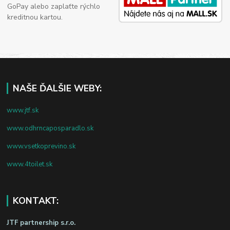
GoPay alebo zaplaťte rýchlo
kreditnou kartou.
NAŠE ĎALŠIE WEBY:
www.jtf.sk
www.odhrncaposparadlo.sk
www.vsetkoprevino.sk
www.4toilet.sk
KONTAKT:
JTF partnership s.r.o.