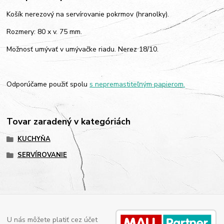
Košík nerezový na servírovanie pokrmov (hranolky).
Rozmery: 80 x v. 75 mm.
Možnosť umývať v umývačke riadu. Nerez 18/10.
Odporúčame použiť spolu
s nepremastiteľným papierom.
Tovar zaradený v kategóriách
KUCHYŇA
SERVÍROVANIE
U nás môžete platiť cez účet