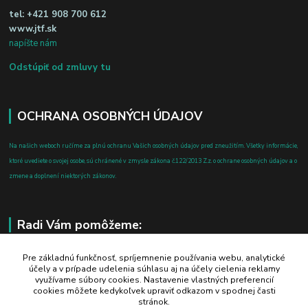
tel:
+421 908 700 612
www.jtf.sk
napíšte nám
Odstúpiť od zmluvy tu
OCHRANA OSOBNÝCH ÚDAJOV
Na našich weboch ručíme za plnú ochranu Vašich osobných údajov pred zneužitím. Všetky informácie,
ktoré uvediete o svojej osobe, sú chránené v zmysle zákona č.122/2013 Z.z. o ochrane osobných údajov a o
zmene a doplnení niektorých zákonov.
Radi Vám pomôžeme:
+421 908 700 612
Pre základnú funkčnosť, spríjemnenie používania webu, analytické
účely a v prípade udelenia súhlasu aj na účely cielenia reklamy
po-pia: 8.00 - 16.00
využívame súbory cookies. Nastavenie vlastných preferencií
cookies môžete kedykoľvek upraviť odkazom v spodnej časti
business@jtf.sk
stránok.