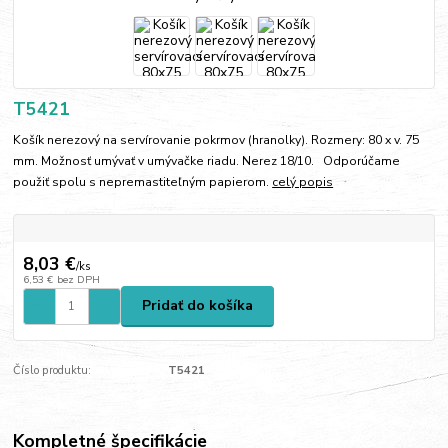
T5421
Košík nerezový na servírovanie pokrmov (hranolky). Rozmery: 80 x v. 75
mm. Možnosť umývať v umývačke riadu. Nerez 18/10. Odporúčame
použiť spolu s nepremastiteľným papierom.
celý popis
8,03 €
/
ks
6,53 €
bez DPH
Pridať do košíka
Číslo produktu:
T5421
Kompletné špecifikácie