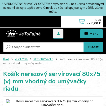
* VERNOSTNÝ ZĽAVOVÝ SYSTÉM * Vytvorte si u nás účet a pravidelnými
nákupmi získajte lepšie ceny. Čím viac u nás nakupujete, tým väčšiu zľavu
máte.
0
ks
za
0,00 €
Menu
Hľadať
Úvod
KUCHYŇA
SERVÍROVANIE
Košík nerezový servírovací 80x75 (v)
mm vhodný do umývačky riadu
Košík nerezový servírovací 80x75
(v) mm vhodný do umývačky
riadu