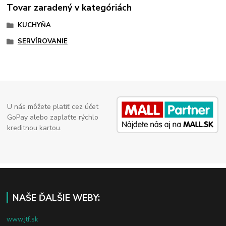
Tovar zaradený v kategóriách
KUCHYŇA
SERVÍROVANIE
U nás môžete platiť cez účet
GoPay alebo zaplaťte rýchlo
kreditnou kartou.
NAŠE ĎALŠIE WEBY:
www.jtf.sk