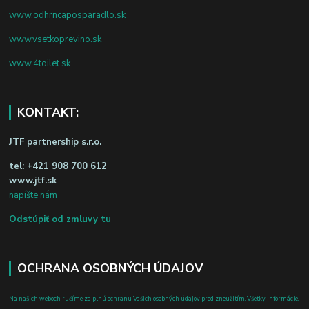
www.odhrncaposparadlo.sk
www.vsetkoprevino.sk
www.4toilet.sk
KONTAKT:
JTF partnership s.r.o.
tel:
+421 908 700 612
www.jtf.sk
napíšte nám
Odstúpiť od zmluvy tu
OCHRANA OSOBNÝCH ÚDAJOV
Na našich weboch ručíme za plnú ochranu Vašich osobných údajov pred zneužitím. Všetky informácie,