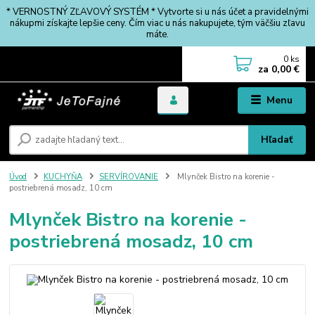
* VERNOSTNÝ ZĽAVOVÝ SYSTÉM * Vytvorte si u nás účet a pravidelnými
nákupmi získajte lepšie ceny. Čím viac u nás nakupujete, tým väčšiu zľavu
máte.
0
ks
za
0,00 €
Menu
Hľadať
Úvod
KUCHYŇA
SERVÍROVANIE
Mlynček Bistro na korenie -
postriebrená mosadz, 10 cm
Mlynček Bistro na korenie -
postriebrená mosadz, 10 cm