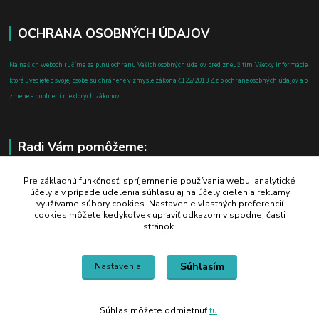
OCHRANA OSOBNÝCH ÚDAJOV
Na našich weboch ručíme za plnú ochranu Vašich osobných údajov pred zneužitím. Všetky informácie,
ktoré uvediete o svojej osobe, sú chránené v zmysle zákona č.122/2013 Z.z. o ochrane osobných údajov a o
zmene a doplnení niektorých zákonov.
Radi Vám pomôžeme:
+421 908 700 612
Pre základnú funkčnosť, spríjemnenie používania webu, analytické
účely a v prípade udelenia súhlasu aj na účely cielenia reklamy
po-pia: 8.00 - 16.00
využívame súbory cookies. Nastavenie vlastných preferencií
cookies môžete kedykoľvek upraviť odkazom v spodnej časti
business@jtf.sk
stránok.
Súhlasím
Nastavenia
Súhlas môžete odmietnuť
tu
.