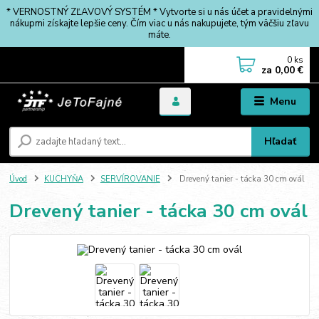
* VERNOSTNÝ ZĽAVOVÝ SYSTÉM * Vytvorte si u nás účet a pravidelnými
nákupmi získajte lepšie ceny. Čím viac u nás nakupujete, tým väčšiu zľavu
máte.
0
ks
za
0,00 €
Menu
Hľadať
Úvod
KUCHYŇA
SERVÍROVANIE
Drevený tanier - tácka 30 cm ovál
Drevený tanier - tácka 30 cm ovál