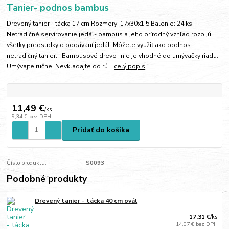
Tanier- podnos bambus
Drevený tanier - tácka 17 cm Rozmery: 17x30x1,5 Balenie: 24 ks
Netradičné servírovanie jedál- bambus a jeho prírodný vzhľad rozbijú
všetky predsudky o podávaní jedál. Môžete využiť ako podnos i
netradičný tanier. Bambusové drevo- nie je vhodné do umývačky riadu.
Umývajte ručne. Nevkladajte do rú...
celý popis
11,49 €
/
ks
9,34 €
bez DPH
Pridať do košíka
Číslo produktu:
S0093
Podobné produkty
Drevený tanier - tácka 40 cm ovál
17,31 €
/
ks
14,07 €
bez DPH