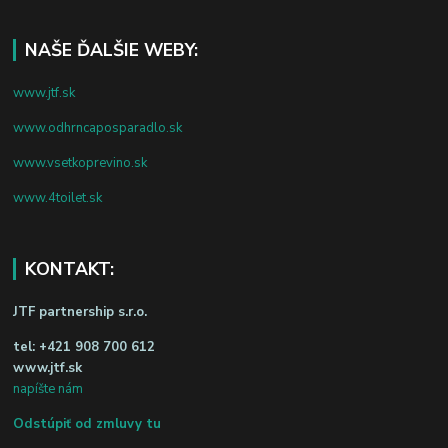
NAŠE ĎALŠIE WEBY:
www.jtf.sk
www.odhrncaposparadlo.sk
www.vsetkoprevino.sk
www.4toilet.sk
KONTAKT:
JTF partnership s.r.o.
tel:
+421 908 700 612
www.jtf.sk
napíšte nám
Odstúpiť od zmluvy tu