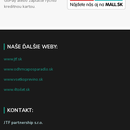
GoPay alebo zaplaťte rýchlo
kreditnou kartou.
NAŠE ĎALŠIE WEBY:
www.jtf.sk
www.odhrncaposparadlo.sk
www.vsetkoprevino.sk
www.4toilet.sk
KONTAKT:
JTF partnership s.r.o.