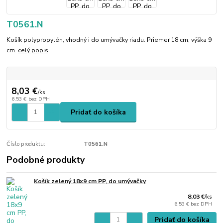
T0561.N
Košík polypropylén, vhodný i do umývačky riadu. Priemer 18 cm, výška 9
cm.
celý popis
8,03 €
/
ks
6,53 €
bez DPH
Pridať do košíka
Číslo produktu:
T0561.N
Podobné produkty
Košík zelený 18x9 cm PP, do umývačky
8,03 €
/
ks
6,53 €
bez DPH
Pridať do košíka