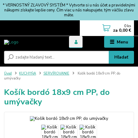
* VERNOSTNÝ ZĽAVOVÝ SYSTÉM * Vytvorte si u nás účet a pravidelnými
nákupmi získajte lepšie ceny. Čím viac u nás nakupujete, tým väčšiu zľavu
máte.
0
ks
za
0,00 €
Menu
Hľadať
Úvod
KUCHYŇA
SERVÍROVANIE
Košík bordó 18x9 cm PP, do
umývačky
Košík bordó 18x9 cm PP, do
umývačky