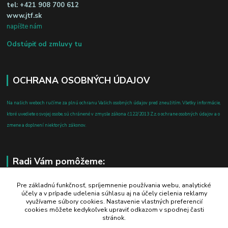
tel:
+421 908 700 612
www.jtf.sk
napíšte nám
Odstúpiť od zmluvy tu
OCHRANA OSOBNÝCH ÚDAJOV
Na našich weboch ručíme za plnú ochranu Vašich osobných údajov pred zneužitím. Všetky informácie,
ktoré uvediete o svojej osobe, sú chránené v zmysle zákona č.122/2013 Z.z. o ochrane osobných údajov a o
zmene a doplnení niektorých zákonov.
Radi Vám pomôžeme:
+421 908 700 612
Pre základnú funkčnosť, spríjemnenie používania webu, analytické
účely a v prípade udelenia súhlasu aj na účely cielenia reklamy
po-pia: 8.00 - 16.00
využívame súbory cookies. Nastavenie vlastných preferencií
cookies môžete kedykoľvek upraviť odkazom v spodnej časti
business@jtf.sk
stránok.