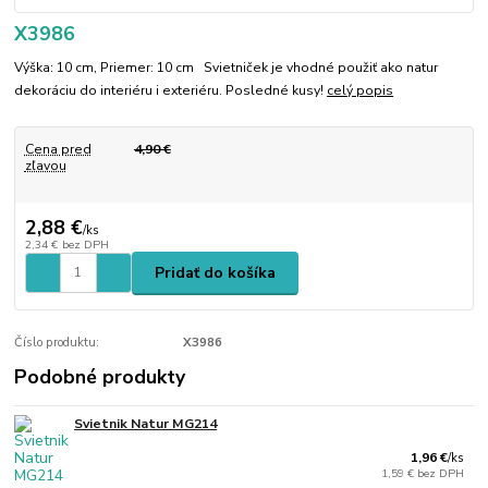
X3986
Výška: 10 cm, Priemer: 10 cm Svietniček je vhodné použiť ako natur
dekoráciu do interiéru i exteriéru. Posledné kusy!
celý popis
Cena pred
4,90 €
zľavou
2,88 €
/
ks
2,34 €
bez DPH
Pridať do košíka
Číslo produktu:
X3986
Podobné produkty
Svietnik Natur MG214
1,96 €
/
ks
1,59 €
bez DPH