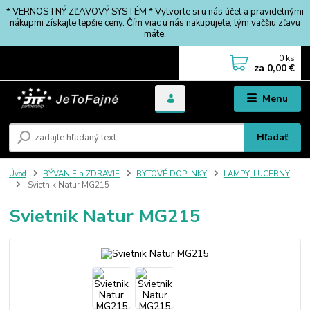
* VERNOSTNÝ ZĽAVOVÝ SYSTÉM * Vytvorte si u nás účet a pravidelnými
nákupmi získajte lepšie ceny. Čím viac u nás nakupujete, tým väčšiu zľavu
máte.
0
ks
za
0,00 €
Menu
Hľadať
Úvod
BÝVANIE a ZDRAVIE
BYTOVÉ DOPLNKY
LAMPY, LUCERNY
Svietnik Natur MG215
Svietnik Natur MG215