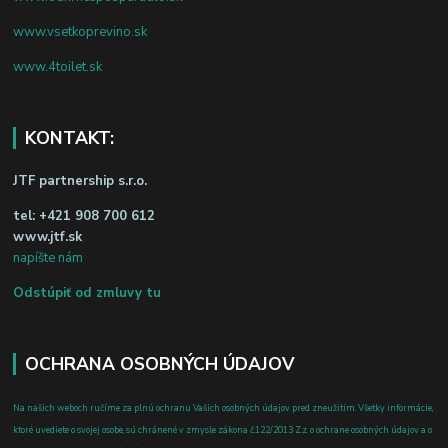
www.vsetkoprevino.sk
www.4toilet.sk
KONTAKT:
JTF partnership s.r.o.
tel:
+421 908 700 612
www.jtf.sk
napíšte nám
Odstúpiť od zmluvy tu
OCHRANA OSOBNÝCH ÚDAJOV
Na našich weboch ručíme za plnú ochranu Vašich osobných údajov pred zneužitím. Všetky informácie,
ktoré uvediete o svojej osobe, sú chránené v zmysle zákona č.122/2013 Z.z. o ochrane osobných údajov a o