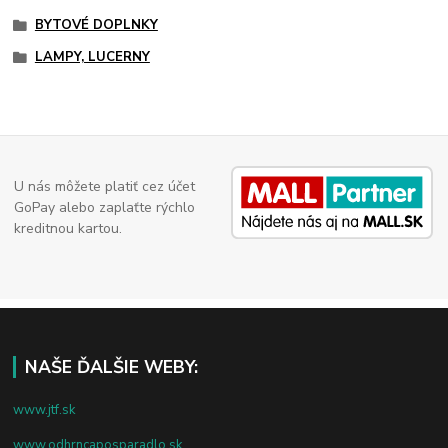
BYTOVÉ DOPLNKY
LAMPY, LUCERNY
U nás môžete platiť cez účet
GoPay alebo zaplaťte rýchlo
kreditnou kartou.
NAŠE ĎALŠIE WEBY:
www.jtf.sk
www.odhrncaposparadlo.sk