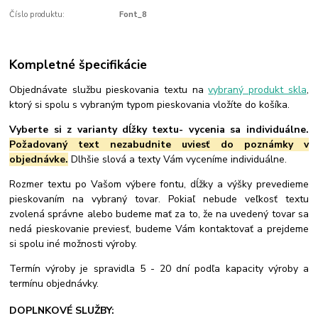
Číslo produktu:
Font_8
Kompletné špecifikácie
Objednávate službu pieskovania textu na
vybraný produkt skla
,
ktorý si spolu s vybraným typom pieskovania vložíte do košíka.
Vyberte si z varianty dĺžky textu- vycenia sa individuálne.
Požadovaný text nezabudnite uviesť do poznámky v
objednávke.
Dlhšie slová a texty Vám vyceníme individuálne.
Rozmer textu po Vašom výbere fontu, dĺžky a výšky prevedieme
pieskovaním na vybraný tovar. Pokiaľ nebude veľkosť textu
zvolená správne alebo budeme mať za to, že na uvedený tovar sa
nedá pieskovanie previesť, budeme Vám kontaktovať a prejdeme
si spolu iné možnosti výroby.
Termín výroby je spravidla 5 - 20 dní podľa kapacity výroby a
termínu objednávky.
DOPLNKOVÉ SLUŽBY: