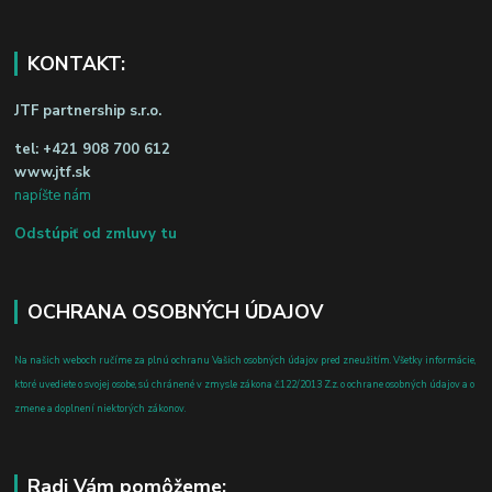
KONTAKT:
JTF partnership s.r.o.
tel:
+421 908 700 612
www.jtf.sk
napíšte nám
Odstúpiť od zmluvy tu
OCHRANA OSOBNÝCH ÚDAJOV
Na našich weboch ručíme za plnú ochranu Vašich osobných údajov pred zneužitím. Všetky informácie,
ktoré uvediete o svojej osobe, sú chránené v zmysle zákona č.122/2013 Z.z. o ochrane osobných údajov a o
zmene a doplnení niektorých zákonov.
Radi Vám pomôžeme: