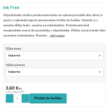
Ink Free
Objednávate službu pieskovania textu na vybraný produkt skla, ktorý si
spolu s vybraným typom pieskovania vložíte do košíka. Vyberte si z
varianty dĺžky textu- vycenia sa individuálne. Požadovaný text
nezabudnite uviesť do poznámky v objednávke. Dlhšie slová a texty Vám
vyceníme individuálne. Rozmer...
celý popis
Dĺžka textu
Výška písmen
3,60 €
/
ks
2,93 €
bez DPH
Pridať do košíka