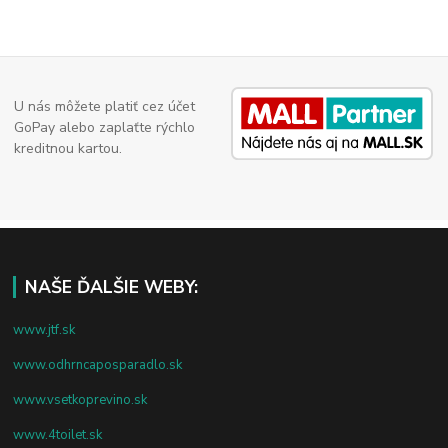
U nás môžete platiť cez účet
GoPay alebo zaplaťte rýchlo
kreditnou kartou.
NAŠE ĎALŠIE WEBY:
www.jtf.sk
www.odhrncaposparadlo.sk
www.vsetkoprevino.sk
www.4toilet.sk