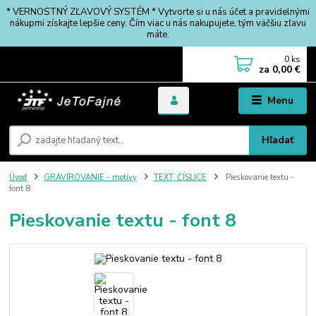
* VERNOSTNÝ ZĽAVOVÝ SYSTÉM * Vytvorte si u nás účet a pravidelnými
nákupmi získajte lepšie ceny. Čím viac u nás nakupujete, tým väčšiu zľavu
máte.
0
ks
za
0,00 €
Menu
Hľadať
Úvod
GRAVÍROVANIE - motívy
TEXT, ČÍSLICE
Pieskovanie textu -
font 8
Pieskovanie textu - font 8