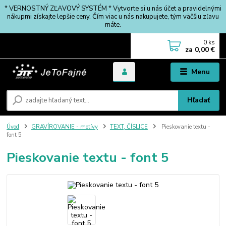
* VERNOSTNÝ ZĽAVOVÝ SYSTÉM * Vytvorte si u nás účet a pravidelnými
nákupmi získajte lepšie ceny. Čím viac u nás nakupujete, tým väčšiu zľavu
máte.
0
ks
za
0,00 €
Menu
Hľadať
Úvod
GRAVÍROVANIE - motívy
TEXT, ČÍSLICE
Pieskovanie textu -
font 5
Pieskovanie textu - font 5