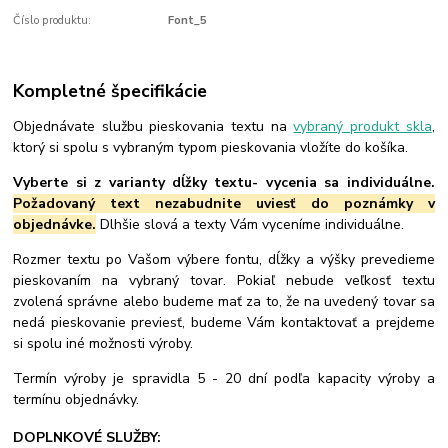
Číslo produktu:
Font_5
Kompletné špecifikácie
Objednávate službu pieskovania textu na
vybraný produkt skla
,
ktorý si spolu s vybraným typom pieskovania vložíte do košíka.
Vyberte si z varianty dĺžky textu- vycenia sa individuálne.
Požadovaný text nezabudnite uviesť do poznámky v
objednávke.
Dlhšie slová a texty Vám vyceníme individuálne.
Rozmer textu po Vašom výbere fontu, dĺžky a výšky prevedieme
pieskovaním na vybraný tovar. Pokiaľ nebude veľkosť textu
zvolená správne alebo budeme mať za to, že na uvedený tovar sa
nedá pieskovanie previesť, budeme Vám kontaktovať a prejdeme
si spolu iné možnosti výroby.
Termín výroby je spravidla 5 - 20 dní podľa kapacity výroby a
termínu objednávky.
DOPLNKOVÉ SLUŽBY: