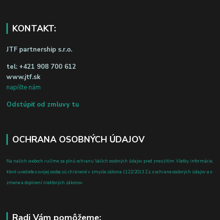
KONTAKT:
JTF partnership s.r.o.
tel:
+421 908 700 612
www.jtf.sk
napíšte nám
Odstúpiť od zmluvy tu
OCHRANA OSOBNÝCH ÚDAJOV
Na našich weboch ručíme za plnú ochranu Vašich osobných údajov pred zneužitím. Všetky informácie,
ktoré uvediete o svojej osobe, sú chránené v zmysle zákona č.122/2013 Z.z. o ochrane osobných údajov a o
zmene a doplnení niektorých zákonov.
Radi Vám pomôžeme: