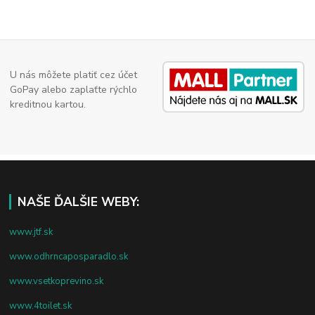
U nás môžete platiť cez účet
GoPay alebo zaplaťte rýchlo
kreditnou kartou.
NAŠE ĎALŠIE WEBY:
www.jtf.sk
www.odhrncaposparadlo.sk
www.vsetkoprevino.sk
www.4toilet.sk