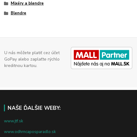
Mixéry a blendre
Blendre
U nás môžete platiť cez účet
GoPay alebo zaplaťte rýchlo
kreditnou kartou.
NAŠE ĎALŠIE WEBY:
www.jtf.sk
www.odhrncaposparadlo.sk