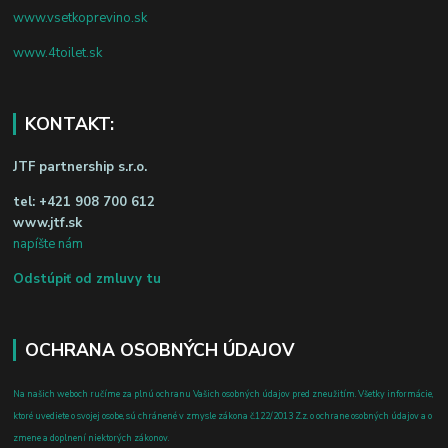
www.vsetkoprevino.sk
www.4toilet.sk
KONTAKT:
JTF partnership s.r.o.
tel:
+421 908 700 612
www.jtf.sk
napíšte nám
Odstúpiť od zmluvy tu
OCHRANA OSOBNÝCH ÚDAJOV
Na našich weboch ručíme za plnú ochranu Vašich osobných údajov pred zneužitím. Všetky informácie,
ktoré uvediete o svojej osobe, sú chránené v zmysle zákona č.122/2013 Z.z. o ochrane osobných údajov a o
zmene a doplnení niektorých zákonov.