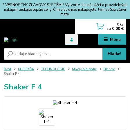
* VERNOSTNÝ ZĽAVOVÝ SYSTÉM * Vytvorte si u nás účet a pravidelnými
nákupmi získajte lepšie ceny. Čím viac u nás nakupujete, tým väčšiu zľavu
máte.
0
ks
za
0,00 €
Menu
Hľadať
Úvod
KUCHYŇA
TECHNOLÓGIE
Mixéry a blendre
Blendre
Shaker F 4
Shaker F 4