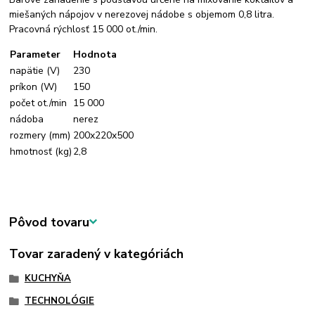
miešaných nápojov v nerezovej nádobe s objemom 0,8 litra.
Pracovná rýchlosť 15 000 ot./min.
Parameter
Hodnota
napätie (V)
230
príkon (W)
150
počet ot./min
15 000
nádoba
nerez
rozmery (mm)
200x220x500
hmotnosť (kg)
2,8
Pôvod tovaru
Tovar zaradený v kategóriách
KUCHYŇA
TECHNOLÓGIE