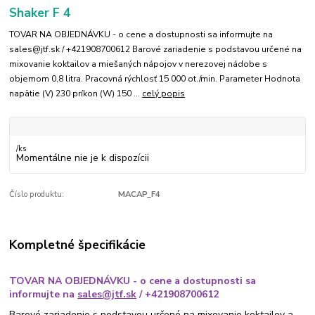
Shaker F 4
TOVAR NA OBJEDNÁVKU - o cene a dostupnosti sa informujte na
sales@jtf.sk / +421908700612 Barové zariadenie s podstavou určené na
mixovanie koktailov a miešaných nápojov v nerezovej nádobe s
objemom 0,8 litra. Pracovná rýchlosť 15 000 ot./min. Parameter Hodnota
napätie (V) 230 príkon (W) 150 ...
celý popis
/
ks
Momentálne nie je k dispozícii
Číslo produktu:
MACAP_F4
Kompletné špecifikácie
TOVAR NA OBJEDNÁVKU - o cene a dostupnosti sa
informujte na
sales@jtf.sk
/ +421908700612
Barové zariadenie s podstavou určené na mixovanie koktailov a