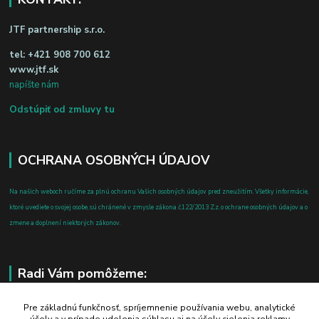
JTF partnership s.r.o.
tel:
+421 908 700 612
www.jtf.sk
napíšte nám
Odstúpiť od zmluvy tu
OCHRANA OSOBNÝCH ÚDAJOV
Na našich weboch ručíme za plnú ochranu Vašich osobných údajov pred zneužitím. Všetky informácie,
ktoré uvediete o svojej osobe, sú chránené v zmysle zákona č.122/2013 Z.z. o ochrane osobných údajov a o
zmene a doplnení niektorých zákonov.
Radi Vám pomôžeme:
+421 908 700 612
Pre základnú funkčnosť, spríjemnenie používania webu, analytické