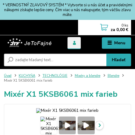
* VERNOSTNÝ ZĽAVOVÝ SYSTÉM * Vytvorte si u nás účet a pravidelnými
nákupmi získajte lepšie ceny. Čím viac u nás nakupujete, tým väčšiu zľavu
máte.
0
ks
za
0,00 €
Menu
Hľadať
Úvod
KUCHYŇA
TECHNOLÓGIE
Mixéry a blendre
Blendre
Mixér X1 5KSB6061 mix farieb
Mixér X1 5KSB6061 mix farieb