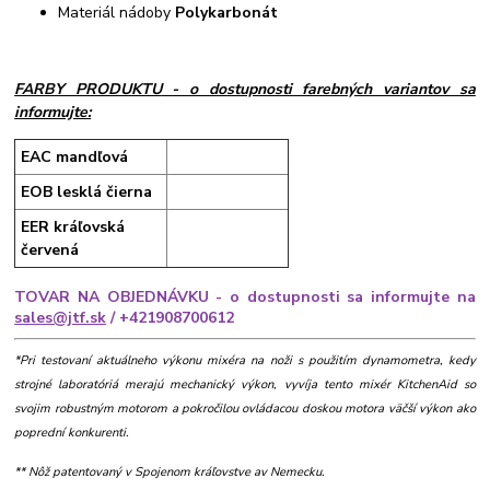
Materiál nádoby
Polykarbonát
FARBY PRODUKTU
- o dostupnosti farebných variantov sa
informujte:
EAC mandľová
EOB lesklá čierna
EER kráľovská
červená
TOVAR NA OBJEDNÁVKU - o dostupnosti sa informujte na
sales@jtf.sk
/ +421908700612
*Pri testovaní aktuálneho výkonu mixéra na noži s použitím dynamometra, kedy
strojné laboratóriá merajú mechanický výkon, vyvíja tento mixér KitchenAid so
svojim robustným motorom a pokročilou ovládacou doskou motora väčší výkon ako
poprední konkurenti.
** Nôž patentovaný v Spojenom kráľovstve av Nemecku.