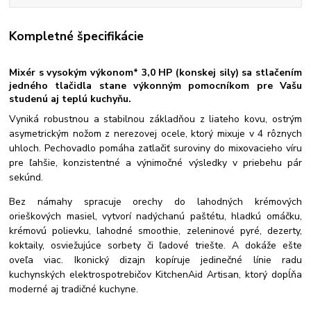
Kompletné špecifikácie
Mixér s vysokým výkonom* 3,0 HP (konskej sily) sa stlačením
jedného tlačidla stane výkonným pomocníkom pre Vašu
studenú aj teplú kuchyňu.
Vyniká robustnou a stabilnou základňou z liateho kovu, ostrým
asymetrickým nožom z nerezovej ocele, ktorý mixuje v 4 rôznych
uhloch. Pechovadlo pomáha zatlačiť suroviny do mixovacieho víru
pre ľahšie, konzistentné a výnimočné výsledky v priebehu pár
sekúnd.
Bez námahy spracuje orechy do lahodných krémových
orieškových masiel, vytvorí nadýchanú paštétu, hladkú omáčku,
krémovú polievku, lahodné smoothie, zeleninové pyré, dezerty,
koktaily, osviežujúce sorbety či ľadové triešte. A dokáže ešte
oveľa viac. Ikonický dizajn kopíruje jedinečné línie radu
kuchynských elektrospotrebičov KitchenAid Artisan, ktorý dopĺňa
moderné aj tradičné kuchyne.