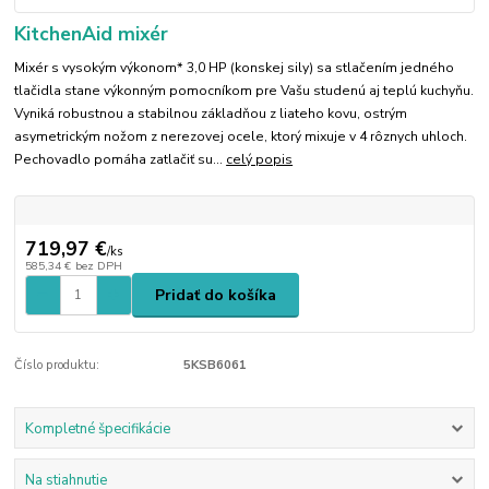
KitchenAid mixér
Mixér s vysokým výkonom* 3,0 HP (konskej sily) sa stlačením jedného
tlačidla stane výkonným pomocníkom pre Vašu studenú aj teplú kuchyňu.
Vyniká robustnou a stabilnou základňou z liateho kovu, ostrým
asymetrickým nožom z nerezovej ocele, ktorý mixuje v 4 rôznych uhloch.
Pechovadlo pomáha zatlačiť su...
celý popis
719,97 €
/
ks
585,34 €
bez DPH
Pridať do košíka
Číslo produktu:
5KSB6061
Kompletné špecifikácie
Na stiahnutie