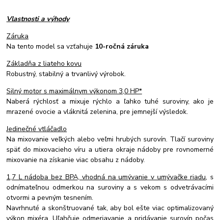
Vlastnosti a výhody
Záruka
Na tento model sa vzťahuje
10-ročná záruka
Základňa z liateho kovu
Robustný, stabilný a trvanlivý výrobok.
Silný motor s maximálnym výkonom 3,0 HP*
Naberá rýchlosť a mixuje rýchlo a ľahko tuhé suroviny, ako je
mrazené ovocie a vláknitá zelenina, pre jemnejší výsledok.
Jedinečné vtláčadlo
Na mixovanie veľkých alebo veľmi hrubých surovín. Tlačí suroviny
späť do mixovacieho víru a utiera okraje nádoby pre rovnomerné
mixovanie na získanie viac obsahu z nádoby.
1,7 L nádoba bez BPA, vhodná na umývanie v umývačke riadu
, s
odnímateľnou odmerkou na suroviny a s vekom s odvetrávacími
otvormi a pevným tesnením.
Navrhnuté a skonštruované tak, aby bol ešte viac optimalizovaný
výkon mixéra. Uľahčuje odmeriavanie a pridávanie surovín počas