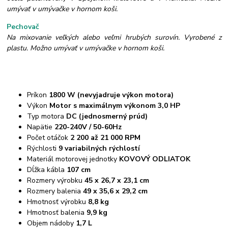
umývať v umývačke v hornom koši.
Pechovač
Na mixovanie veľkých alebo veľmi hrubých surovín. Vyrobené z
plastu. Možno umývať v umývačke v hornom koši.
Príkon
1800 W (nevyjadruje výkon motora)
Výkon
Motor s maximálnym výkonom 3,0 HP
Typ motora
DC (jednosmerný prúd)
Napätie
220-240V / 50-60Hz
Počet otáčok
2 200 až 21 000 RPM
Rýchlosti
9 variabilných rýchlostí
Materiál motorovej jednotky
KOVOVÝ ODLIATOK
Dĺžka kábla
107 cm
Rozmery výrobku
45 x 26,7 x 23,1 cm
Rozmery balenia
49 x 35,6 x 29,2 cm
Hmotnosť výrobku
8,8 kg
Hmotnosť balenia
9,9 kg
Objem nádoby
1,7 L