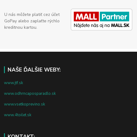
U nás môžete platiť cez účet
GoPay alebo zaplaťte rýchlo
kreditnou kartou.
NAŠE ĎALŠIE WEBY:
www.jtf.sk
www.odhrncaposparadlo.sk
www.vsetkoprevino.sk
www.4toilet.sk
KONTAKT: