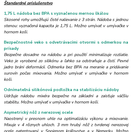
Štandardné príslušenstvo
1,75 L nádoba bez BPA s vyznačenou mernou škálou
Skosené rohy umožňujú čisté nalievanie z 3 strán. Nádoba s jednou
stenou: vyznačená kapacita je 1,75 L. Možno umývať v umývačke v
hornom koši.
Bezpečnostné veko s odvetrávacími otvormi s odmerkou na
prísady
Bezpečne dosadne na nádobu a pri použití minimalizuje rozliatie.
Veko je vyrobené zo silikónu a ľahko sa odstraňuje a čistí. Pevné
jadro bráni deformácii. Odmerka bez BPA na meranie a pridávanie
surovín počas mixovania. Možno umývať v umývačke v hornom
koši.
Odnímateľná silikónová podložka na stabilizáciu nádoby
Udržuje nádobu mixéra bezpečne na základni a zaisťuje väčšiu
stabilitu. Možno umývať v umývačke v hornom koši.
Asymetrický nôž z nerezovej ocele
Naostrený v presnom uhle na optimalizáciu výkonu a mixovanie.
Mixuje v 4 rôznych uhloch. 3 mm hrubý nôž z tvrdenej nerezovej
ocele patentovaný v Spojenom kráľovstve a v Nemecku. Možno