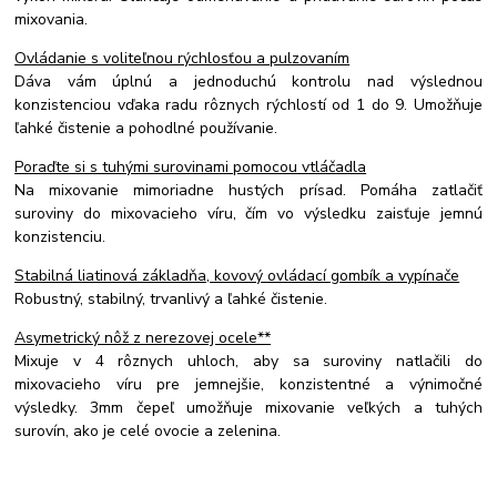
mixovania.
Ovládanie s voliteľnou rýchlosťou a pulzovaním
Dáva vám úplnú a jednoduchú kontrolu nad výslednou
konzistenciou vďaka radu rôznych rýchlostí od 1 do 9. Umožňuje
ľahké čistenie a pohodlné používanie.
Poraďte si s tuhými surovinami pomocou vtláčadla
Na mixovanie mimoriadne hustých prísad. Pomáha zatlačiť
suroviny do mixovacieho víru, čím vo výsledku zaisťuje jemnú
konzistenciu.
Stabilná liatinová základňa, kovový ovládací gombík a vypínače
Robustný, stabilný, trvanlivý a ľahké čistenie.
Asymetrický nôž z nerezovej ocele**
Mixuje v 4 rôznych uhloch, aby sa suroviny natlačili do
mixovacieho víru pre jemnejšie, konzistentné a výnimočné
výsledky. 3mm čepeľ umožňuje mixovanie veľkých a tuhých
surovín, ako je celé ovocie a zelenina.