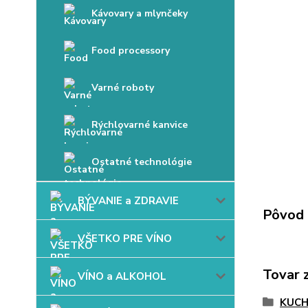
Kávovary a mlynčeky
Food processory
Varné roboty
Rýchlovarné kanvice
Ostatné technológie
BÝVANIE a ZDRAVIE
Pôvod 
VŠETKO PRE VÍNO
Tovar 
VÍNO a ALKOHOL
KUC