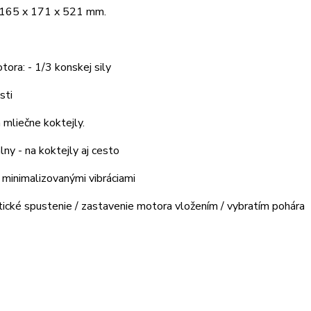
 165 x 171 x 521 mm.
ora: - 1/3 konskej sily
sti
 mliečne koktejly.
álny - na koktejly aj cesto
 minimalizovanými vibráciami
ické spustenie / zastavenie motora vložením / vybratím pohára