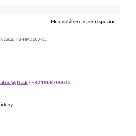
Momentálne nie je k dispozícii
roduktu:
HB-HMD200-CE
sales@jtf.sk
/ +421908700612
nádoby.