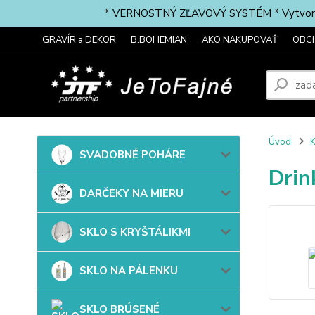
* VERNOSTNÝ ZĽAVOVÝ SYSTÉM * Vytvorte si 
GRAVÍR a DEKOR
B.BOHEMIAN
AKO NAKUPOVAŤ
OBC
Úvod
SVADOBNÉ POHÁRE
Drin
DARČEKY NA MIERU
SKLO S KRYŠTÁLIKMI
SKLO NA PÁLENKU
SKLO BRÚSENÉ