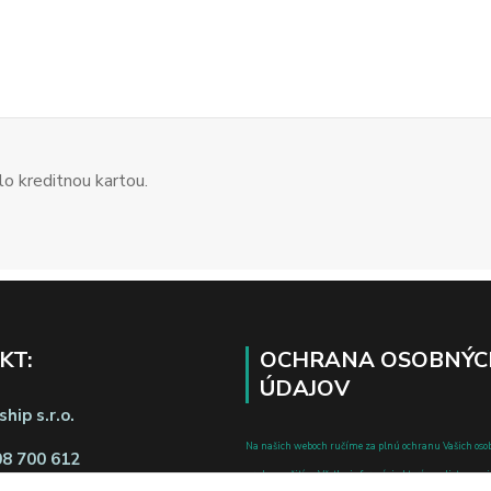
o kreditnou kartou.
KT:
OCHRANA OSOBNÝC
ÚDAJOV
hip s.r.o.
Na našich weboch ručíme za plnú ochranu Vašich oso
08 700 612
pred zneužitím. Všetky informácie, ktoré uvediete o svoje