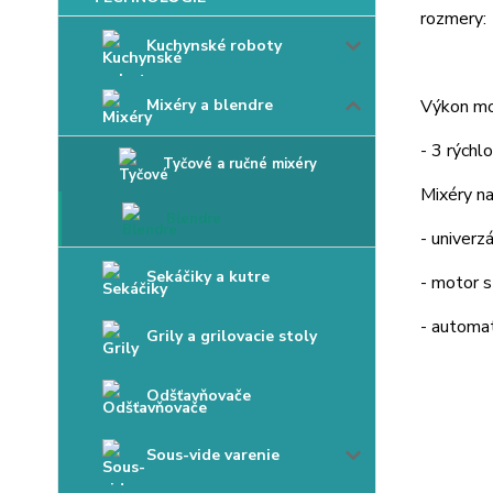
rozmery:
Kuchynské roboty
Mixéry a blendre
Výkon mot
- 3 rýchlo
Tyčové a ručné mixéry
Mixéry na
Blendre
- univerz
Sekáčiky a kutre
- motor s
- automat
Grily a grilovacie stoly
Odšťavňovače
Sous-vide varenie