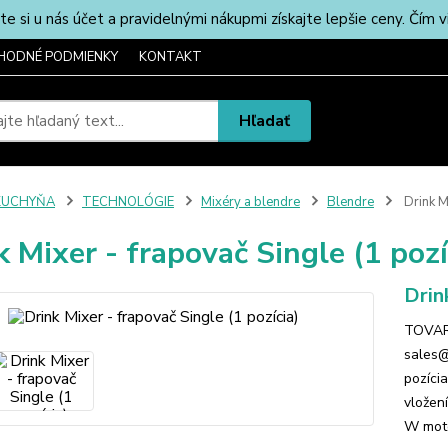
u nás účet a pravidelnými nákupmi získajte lepšie ceny. Čím via
HODNÉ PODMIENKY
KONTAKT
Hľadať
KUCHYŇA
TECHNOLÓGIE
Mixéry a blendre
Blendre
Drink Mi
k Mixer - frapovač Single (1 pozí
Drin
TOVAR 
sales@
pozíci
vložen
W moto