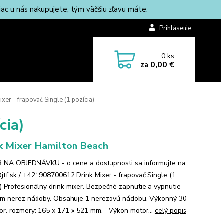
c u nás nakupujete, tým väčšiu zľavu máte.
Prihlásenie
0
ks
za
0,00 €
xer - frapovač Single (1 pozícia)
cia)
k Mixer Hamilton Beach
NA OBJEDNÁVKU - o cene a dostupnosti sa informujte na
jtf.sk / +421908700612 Drink Mixer - frapovač Single (1
a) Profesionálny drink mixer. Bezpečné zapnutie a vypnutie
ím nerez nádoby. Obsahuje 1 nerezovú nádobu. Výkonný 30
r. rozmery: 165 x 171 x 521 mm. Výkon motor...
celý popis