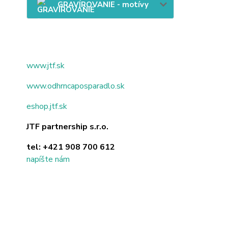
GRAVÍROVANIE - motívy
www.jtf.sk
www.odhrncaposparadlo.sk
eshop.jtf.sk
JTF partnership s.r.o.
tel:
+421 908 700 612
napíšte nám