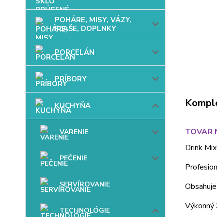
POHÁRE, MISY, VÁZY,
FĽAŠE, DOPLNKY
PORCELÁN
PRÍBORY
Komple
KUCHYŇA
TOVAR N
VARENIE
Drink Mix
PEČENIE
Profesion
SERVÍROVANIE
Obsahuje
Výkonný 
TECHNOLÓGIE