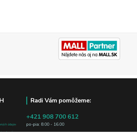
H
Radi Vám pomôžeme:
+421 908 700 612
po-pia: 8.00 - 16.00
bných údajov
j osobe, sú