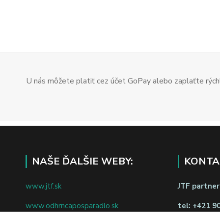
U nás môžete platiť cez účet GoPay alebo zaplaťte rýchl
NAŠE ĎALŠIE WEBY:
KONTA
www.jtf.sk
JTF partners
www.odhrncaposparadlo.sk
tel:
+421 9
www.jtf.sk