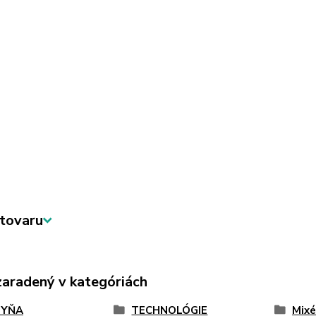
tovaru
zaradený v kategóriách
HYŇA
TECHNOLÓGIE
Mixé