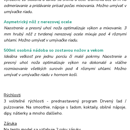
odmeriavanie a pridávanie prísad počas mixovania. Možno umývať v
umývačke riadu.
Asymetrický nôž z nerezovej ocele
Naostrenie a presný uhol noža optimalizuje výkon a mixovanie. 3
mm hrubý nôž z tvrdenej nerezovej ocele mixuje pod 4 rôznymi
uhlami. Možno umývať v umývačke riadu.
500ml osobná nádoba so zostavou nožov a vekom
Ideálna veľkosť pre jednu porciu či malé pokrmy. Naostrenie a
presný uhol noža optimalizuje výkon na dokonalé a vláčne
rozmixovanie všetkých surovín pod 4 rôznymi uhlami. Možno
umývať v umývačke riadu v hornom koši.
Rýchlosti
3 voliteľné rýchlosti - prednastavený program Drvený ľad /
pulzovanie. Na smoothie, nápoje s ľadom, koktaily, obilné nápoje,
dipy, nátierky a mnoho ďalšieho.
Záruka
Na tento model sa vzťahuje 2 roky záruky.