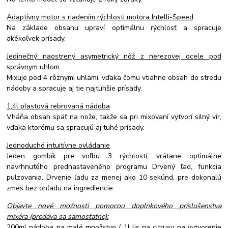
Adaptívny motor s riadením rýchlosti motora Intelli-Speed
Na základe obsahu upraví optimálnu rýchlosť a spracuje
akékoľvek prísady.
Jedinečný naostrený asymetrický nôž z nerezovej ocele pod
správnym uhlom
Mixuje pod 4 rôznymi uhlami, vďaka čomu vtiahne obsah do stredu
nádoby a spracuje aj tie najtuhšie prísady.
1,4l plastová rebrovaná nádoba
Vháňa obsah späť na nože, takže sa pri mixovaní vytvorí silný vír,
vďaka ktorému sa spracujú aj tuhé prísady.
Jednoduché intuitívne ovládanie
Jeden gombík pre voľbu 3 rýchlostí, vrátane optimálne
navrhnutého prednastaveného programu Drvený ľad, funkcia
pulzovania. Drvenie ľadu za menej ako 10 sekúnd, pre dokonalú
zmes bez ohľadu na ingrediencie.
Objavte nové možnosti pomocou doplnkového príslušenstva
mixéra (predáva sa samostatne):
200ml nádoba na malé množstvo / 1l lis na citrusy na vytvorenie