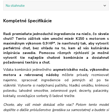
Na stiahnutie
Kompletné špecifikácie
Radi premieňate jednoduché ingrediencie na niečo, čo skvele
chutí? Tento zážitok vám umožní mixér K150 s motorom s
maximálnym výkonom 0,9 HP*. Je navrhnutý tak, aby vytvoril
perfektnú chuť, bez ohľadu na to, kam až vás kulinárska
inšpirácia zavedie. Pomocou rôznych rýchlostí je možné
vytvoriť tie najlepšie chuťové kombinácie a dosiahnuť
požadovanú textúru a chuť.
Vďaka kombinácii jedinečného
asymetrického noža, výkonného
motora a rebrovanej nádoby
môžete prísady rozmixovať
najemno, spracovať ingrediencie od jemných až po tie
vláknité. Vytvorte si nadýchanú paštétu, hladkú omáčku, krémovú
polievku, lahodné smoothie, zeleninové pyré, dezerty, palacinky,
koktaily, osviežujúce sorbety či ľadové triešte.
Chcete, aby váš mixér dokázal ešte viac? Potom tento model
doplňte o ďalšie príslušenstvo (predáva sa samostatne) a budete si