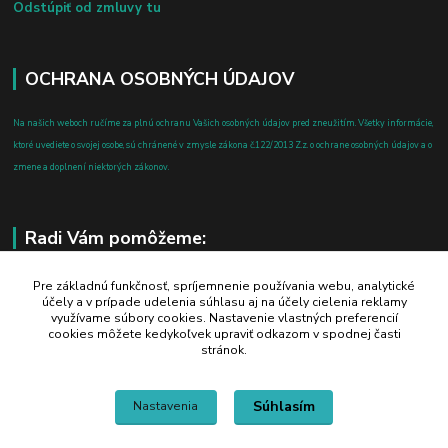
Odstúpiť od zmluvy tu
OCHRANA OSOBNÝCH ÚDAJOV
Na našich weboch ručíme za plnú ochranu Vašich osobných údajov pred zneužitím. Všetky informácie,
ktoré uvediete o svojej osobe, sú chránené v zmysle zákona č.122/2013 Z.z. o ochrane osobných údajov a o
zmene a doplnení niektorých zákonov.
Radi Vám pomôžeme:
+421 908 700 612
Pre základnú funkčnosť, spríjemnenie používania webu, analytické
účely a v prípade udelenia súhlasu aj na účely cielenia reklamy
po-pia: 8.00 - 16.00
využívame súbory cookies. Nastavenie vlastných preferencií
cookies môžete kedykoľvek upraviť odkazom v spodnej časti
business@jtf.sk
stránok.
Súhlasím
Nastavenia