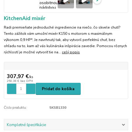
KitchenAid mixér
Radi premieňate jednoduché ingrediencie na niečo, čo skvele chutí?
Tento zážitok vám umožní mixér K150 s motorom s maximálnym
výkonom 0,9 HP*. Je navrhnutý tak, aby vytvoril perfektnú chuť, bez
ohľadu na to, kam až vás kulinárska inšpirácia zavedie. Pomocou rôznych
rýchlostí je možné vytvoriť tie na...
celý popis
307,97 €
/
ks
250,38 €
bez DPH
Pridať do košíka
Číslo produktu:
5KSB1330
Kompletné špecifikácie