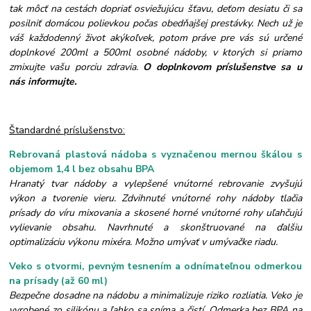
tak môcť na cestách dopriať osviežujúcu šťavu, deťom desiatu či sa
posilniť domácou polievkou počas obedňajšej prestávky. Nech už je
váš každodenný život akýkoľvek, potom práve pre vás sú určené
doplnkové 200ml a 500ml osobné nádoby, v ktorých si priamo
zmixujte vašu porciu zdravia.
O doplnkovom príslušenstve sa u
nás informujte.
Štandardné príslušenstvo:
Rebrovaná plastová nádoba s vyznačenou mernou škálou s
objemom 1,4 l bez obsahu BPA
Hranatý tvar nádoby a vylepšené vnútorné rebrovanie zvyšujú
výkon a tvorenie vieru. Zdvihnuté vnútorné rohy nádoby tlačia
prísady do víru mixovania a skosené horné vnútorné rohy uľahčujú
vylievanie obsahu. Navrhnuté a skonštruované na ďalšiu
optimalizáciu výkonu mixéra. Možno umývať v umývačke riadu.
Veko s otvormi, pevným tesnením a odnímateľnou odmerkou
na prísady (až 60 ml)
Bezpečne dosadne na nádobu a minimalizuje riziko rozliatia. Veko je
vyrobené zo silikónu a ľahko sa sníma a čistí. Odmerka bez BPA na