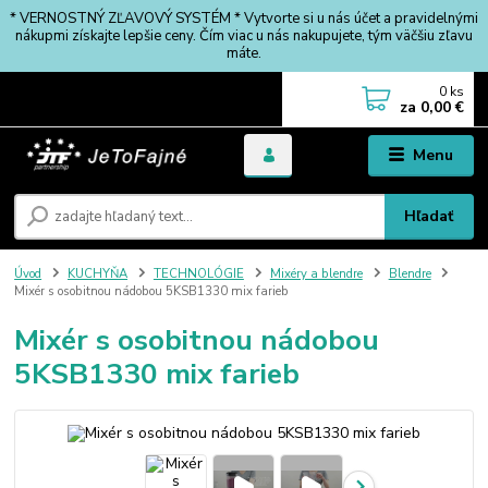
* VERNOSTNÝ ZĽAVOVÝ SYSTÉM * Vytvorte si u nás účet a pravidelnými
nákupmi získajte lepšie ceny. Čím viac u nás nakupujete, tým väčšiu zľavu
máte.
0
ks
za
0,00 €
Menu
Hľadať
Úvod
KUCHYŇA
TECHNOLÓGIE
Mixéry a blendre
Blendre
Mixér s osobitnou nádobou 5KSB1330 mix farieb
Mixér s osobitnou nádobou
5KSB1330 mix farieb