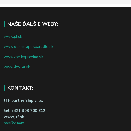
NAŠE ĎALŠIE WEBY:
www.jtf.sk
www.odhrncaposparadlo.sk
www.vsetkoprevino.sk
www.4toilet.sk
KONTAKT:
JTF partnership s.r.o.
tel:
+421 908 700 612
www.jtf.sk
napíšte nám