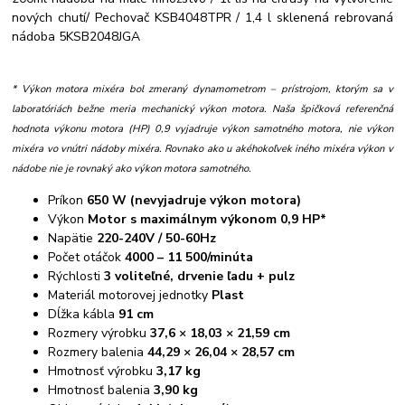
nových chutí/ Pechovač KSB4048TPR / 1,4 l sklenená rebrovaná
nádoba 5KSB2048JGA
* Výkon motora mixéra bol zmeraný dynamometrom – prístrojom, ktorým sa v
laboratóriách bežne meria mechanický výkon motora. Naša špičková referenčná
hodnota výkonu motora (HP) 0,9 vyjadruje výkon samotného motora, nie výkon
mixéra vo vnútri nádoby mixéra. Rovnako ako u akéhokoľvek iného mixéra výkon v
nádobe nie je rovnaký ako výkon motora samotného.
Príkon
650 W (nevyjadruje výkon motora)
Výkon
Motor s maximálnym výkonom 0,9 HP*
Napätie
220-240V / 50-60Hz
Počet otáčok
4000 – 11 500/minúta
Rýchlosti
3 voliteľné, drvenie ľadu + pulz
Materiál motorovej jednotky
Plast
Dĺžka kábla
91 cm
Rozmery výrobku
37,6 × 18,03 × 21,59 cm
Rozmery balenia
44,29 × 26,04 × 28,57 cm
Hmotnosť výrobku
3,17 kg
Hmotnosť balenia
3,90 kg