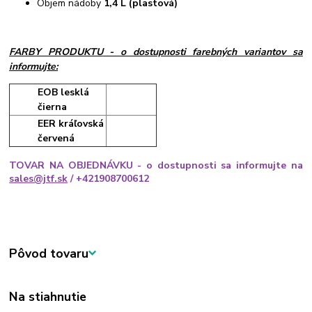
Objem nádoby
1,4 L (plastová)
FARBY PRODUKTU
- o dostupnosti farebných variantov sa
informujte:
EOB lesklá
čierna
EER kráľovská
červená
TOVAR NA OBJEDNÁVKU - o dostupnosti sa informujte na
sales@jtf.sk
/ +421908700612
Pôvod tovaru
Na stiahnutie