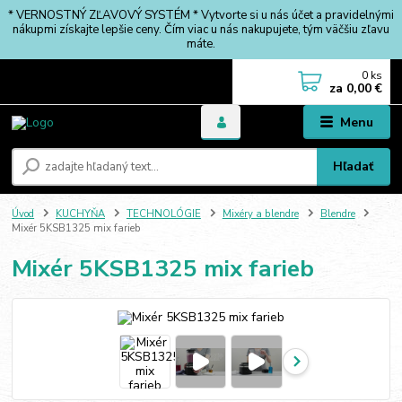
* VERNOSTNÝ ZĽAVOVÝ SYSTÉM * Vytvorte si u nás účet a pravidelnými
nákupmi získajte lepšie ceny. Čím viac u nás nakupujete, tým väčšiu zľavu
máte.
0
ks
za
0,00 €
Menu
Hľadať
Úvod
KUCHYŇA
TECHNOLÓGIE
Mixéry a blendre
Blendre
Mixér 5KSB1325 mix farieb
Mixér 5KSB1325 mix farieb