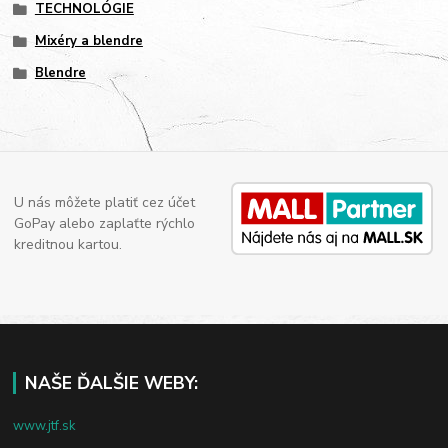
TECHNOLÓGIE
Mixéry a blendre
Blendre
U nás môžete platiť cez účet
GoPay alebo zaplaťte rýchlo
kreditnou kartou.
NAŠE ĎALŠIE WEBY:
www.jtf.sk