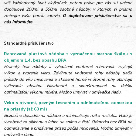
váš každodenný život akýkoľvek, potom práve pre vás sú určené
doplnkové 200ml a 500ml osobné nádoby, v ktorých si priamo
zmixujte vašu porciu zdravia.
O doplnkovom príslušenstve sa u
nás informujte.
Štandardné príslušenstvo:
Rebrovaná plastová nádoba s vyznačenou mernou škálou s
objemom 1,4l bez obsahu BPA
Hranatý tvar nádoby a vylepšené vnútorné rebrovanie zvyšujú
výkon a tvorenie vieru. Zdvihnuté vnútorné rohy nádoby tlačia
prísady do víru mixovania a skosené horné vnútorné rohy uľahčujú
vylievanie obsahu. Navrhnuté a skonštruované na ďalšiu
optimalizáciu výkonu mixéra. Možno umývať v umývačke riadu.
Veko s otvormi, pevným tesnením a odnímateľnou odmerkou
na prísady (až 60 ml)
Bezpečne dosadne na nádobu a minimalizuje riziko rozliatia. Veko je
vyrobené zo silikónu a ľahko sa sníma a čistí. Odmerka bez BPA na
odmeriavanie a pridávanie prísad počas mixovania. Možno umývať v
umývačke riadu.