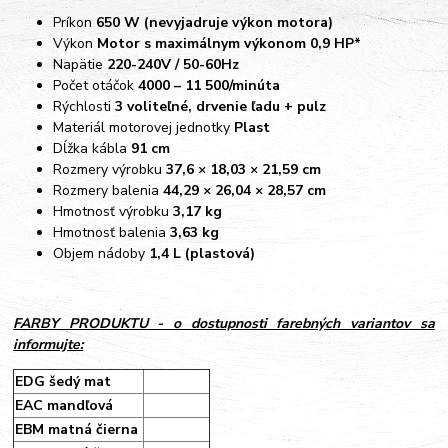
Príkon
650 W (nevyjadruje výkon motora)
Výkon
Motor s maximálnym výkonom 0,9 HP*
Napätie
220-240V / 50-60Hz
Počet otáčok
4000 – 11 500/minúta
Rýchlosti
3 voliteľné, drvenie ľadu + pulz
Materiál motorovej jednotky
Plast
Dĺžka kábla
91 cm
Rozmery výrobku
37,6 × 18,03 × 21,59 cm
Rozmery balenia
44,29 × 26,04 × 28,57 cm
Hmotnosť výrobku
3,17 kg
Hmotnosť balenia
3,63 kg
Objem nádoby
1,4 L (plastová)
FARBY PRODUKTU
- o dostupnosti farebných variantov sa
informujte:
EDG šedý mat
EAC mandľová
EBM matná čierna