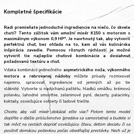
Kompletné špecifikácie
Radi premieňate jednoduché ingrediencie na niečo, čo skvele
chutí? Tento zážitok vám umožní mixér K150 s motorom s
maximálnym výkonom 0,9 HP*. Je navrhnutý tak, aby vytvoril
perfektnú chuť, bez ohľadu na to, kam až vás kulinárska
inšpirácia zavedie. Pomocou rôznych rýchlostí je možné
vytvoriť tie najlepšie chuťové kombinácie a dosiahnuť
požadovanú textúru a chuť.
Vďaka kombinácii jedinečného
asymetrického noža, výkonného
motora a rebrovanej nádoby
môžete prísady rozmixovať
najemno, spracovať ingrediencie od jemných až po tie
vláknité. Vytvorte si nadýchanú paštétu, hladkú omáčku, krémovú
polievku, lahodné smoothie, zeleninové pyré, dezerty, palacinky,
koktaily, osviežujúce sorbety či ľadové triešte.
Chcete, aby váš mixér dokázal ešte viac? Potom tento model
doplňte o ďalšie príslušenstvo (predáva sa samostatne) a budete si
tak môcť na cestách dopriať osviežujúcu šťavu, deťom desiatu či sa
posilniť domácou polievkou počas obedňajšej prestávky. Nech už je