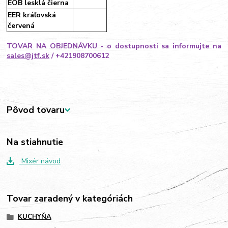
EOB lesklá čierna
EER kráľovská
červená
TOVAR NA OBJEDNÁVKU - o dostupnosti sa informujte na
sales@jtf.sk
/ +421908700612
Pôvod tovaru
Na stiahnutie
Mixér návod
Tovar zaradený v kategóriách
KUCHYŇA