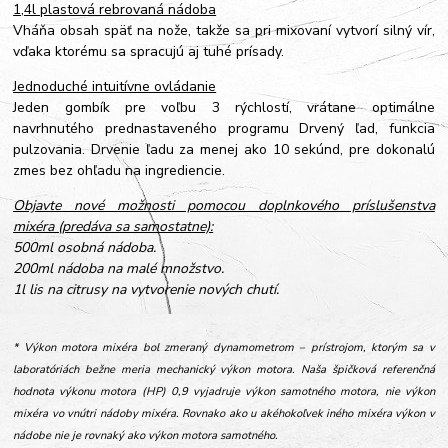
1,4l plastová rebrovaná nádoba
Vháňa obsah späť na nože, takže sa pri mixovaní vytvorí silný vír,
vďaka ktorému sa spracujú aj tuhé prísady.
Jednoduché intuitívne ovládanie
Jeden gombík pre voľbu 3 rýchlostí, vrátane optimálne
navrhnutého prednastaveného programu Drvený ľad, funkcia
pulzovania. Drvenie ľadu za menej ako 10 sekúnd, pre dokonalú
zmes bez ohľadu na ingrediencie.
Objavte nové možnosti pomocou doplnkového príslušenstva
mixéra (predáva sa samostatne):
500ml osobná nádoba.
200ml nádoba na malé množstvo.
1l lis na citrusy na vytvorenie nových chutí.
* Výkon motora mixéra bol zmeraný dynamometrom – prístrojom, ktorým sa v
laboratóriách bežne meria mechanický výkon motora. Naša špičková referenčná
hodnota výkonu motora (HP) 0,9 vyjadruje výkon samotného motora, nie výkon
mixéra vo vnútri nádoby mixéra. Rovnako ako u akéhokoľvek iného mixéra výkon v
nádobe nie je rovnaký ako výkon motora samotného.