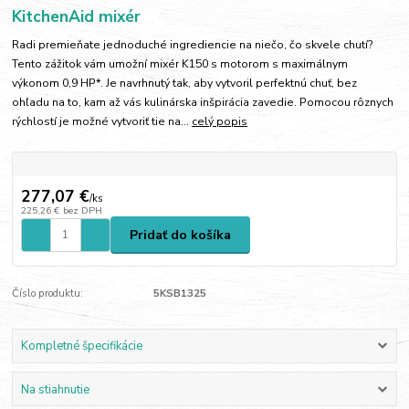
KitchenAid mixér
Radi premieňate jednoduché ingrediencie na niečo, čo skvele chutí?
Tento zážitok vám umožní mixér K150 s motorom s maximálnym
výkonom 0,9 HP*. Je navrhnutý tak, aby vytvoril perfektnú chuť, bez
ohľadu na to, kam až vás kulinárska inšpirácia zavedie. Pomocou rôznych
rýchlostí je možné vytvoriť tie na...
celý popis
277,07 €
/
ks
225,26 €
bez DPH
Pridať do košíka
Číslo produktu:
5KSB1325
Kompletné špecifikácie
Na stiahnutie