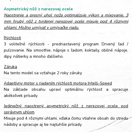
Asymetrický nôž z nerezovej ocele
Naostrenie a presný uhol noža optimalizuje výkon a mixovanie. 3
mm hrubý nôž z tvrdenej nerezovej ocele mixuje pod 4 rôznymi
uhlami. Možno umývať v umývačke riadu.
Rýchlosti
3 voliteľné rýchlosti - prednastavený program Drvený ľad /
pulzovanie. Na smoothie, nápoje s ľadom, koktaily, obilné nápoje,
dipy, nátierky a mnoho ďalšieho.
Záruka
Na tento model sa vzťahuje 2 roky záruky.
Adaptívny motor s riadením rýchlosti motora Intelli-Speed
Na základe obsahu upraví optimálnu rýchlosť a spracuje
akékoľvek prísady.
Jedinečný naostrený asymetrický nôž z nerezovej ocele pod
správnym uhlom
Mixuje pod 4 rôznymi uhlami, vďaka čomu vtiahne obsah do stredu
nádoby a spracuje aj tie najtuhšie prísady.