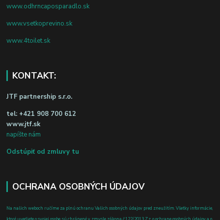
www.odhrncaposparadlo.sk
www.vsetkoprevino.sk
www.4toilet.sk
KONTAKT:
JTF partnership s.r.o.
tel:
+421 908 700 612
www.jtf.sk
napíšte nám
Odstúpiť od zmluvy tu
OCHRANA OSOBNÝCH ÚDAJOV
Na našich weboch ručíme za plnú ochranu Vašich osobných údajov pred zneužitím. Všetky informácie,
ktoré uvediete o svojej osobe, sú chránené v zmysle zákona č.122/2013 Z.z. o ochrane osobných údajov a o