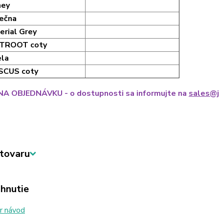
ney
ečna
erial Grey
ETROOT coty
la
ISCUS coty
A OBJEDNÁVKU - o dostupnosti sa informujte na
sales@j
tovaru
ahnutie
r návod