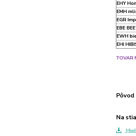
EHY Ho
EMH mli
EGR Imp
EBE BE
EWH bie
EHI HIB
TOVAR N
Pôvod 
Na sti
Mixé