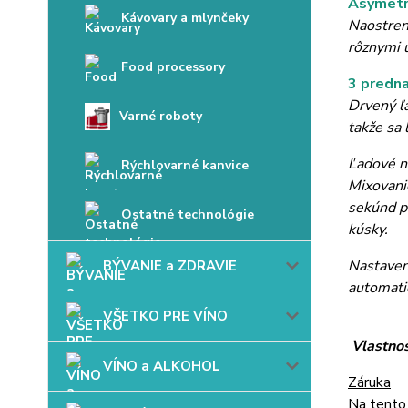
Asymetri
Kávovary a mlynčeky
Naostren
rôznymi 
Food processory
3 predn
Drvený ľ
Varné roboty
takže sa 
Ľadové n
Rýchlovarné kanvice
Mixovani
sekúnd p
Ostatné technológie
kúsky.
Nastaven
BÝVANIE a ZDRAVIE
automatic
VŠETKO PRE VÍNO
Vlastnos
VÍNO a ALKOHOL
Záruka
Na tento 