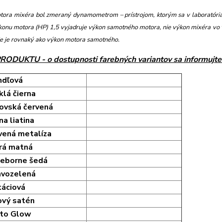
tora mixéra bol zmeraný dynamometrom – prístrojom, ktorým sa v laboratóri
konu motora (HP) 1,5 vyjadruje výkon samotného motora, nie výkon mixéra vo 
ie je rovnaký ako výkon motora samotného.
PRODUKTU
- o dostupnosti farebných variantov sa informujte
ndľová
lá čierna
ľovská červená
na liatina
vená metalíza
rá matná
ieborne šedá
vozelená
táciová
ový satén
to Glow