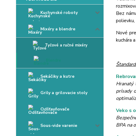
rozmixova
Kuchynské roboty
Bez náma
polievku,
Mixéry a blendre
Nové pre
kuchára a
Tyčové a ručné mixéry
Blendre
Štandard
Rebrova
Sekáčiky a kutre
Hranatý 
prísady 
Grily a grilovacie stoly
optimali
Odšťavňovače
Veko s o
Bezpečne 
BPA na o
Sous-vide varenie