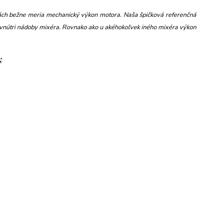
ách bežne meria mechanický výkon motora. Naša špičková referenčná
vnútri nádoby mixéra. Rovnako ako u akéhokoľvek iného mixéra výkon
: