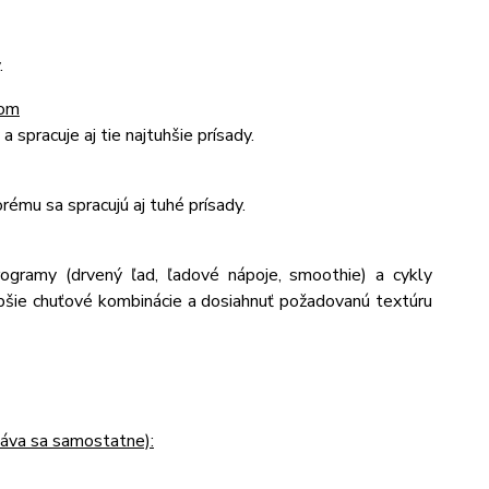
.
lom
spracuje aj tie najtuhšie prísady.
orému sa spracujú aj tuhé prísady.
ogramy (drvený ľad, ľadové nápoje, smoothie) a cykly
epšie chuťové kombinácie a dosiahnuť požadovanú textúru
áva sa samostatne):