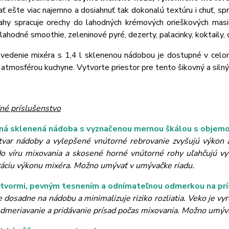
ť ešte viac najemno a dosiahnuť tak dokonalú textúru i chuť, spr
hy spracuje orechy do lahodných krémových orieškových masie
 lahodné smoothie, zeleninové pyré, dezerty, palacinky, koktaily, 
vedenie mixéra s 1,4 l sklenenou nádobou je dostupné v celom
 atmosférou kuchyne. Vytvorte priestor pre tento šikovný a sil
né príslušenstvo
ná sklenená nádoba s vyznačenou mernou škálou s obje
tvar nádoby a vylepšené vnútorné rebrovanie zvyšujú výkon a
do víru mixovania a skosené horné vnútorné rohy uľahčujú vy
záciu výkonu mixéra. Možno umývať v umývačke riadu.
tvormi, pevným tesnením a odnímateľnou odmerkou na prí
dosadne na nádobu a minimalizuje riziko rozliatia. Veko je vyr
dmeriavanie a pridávanie prísad počas mixovania. Možno umýva