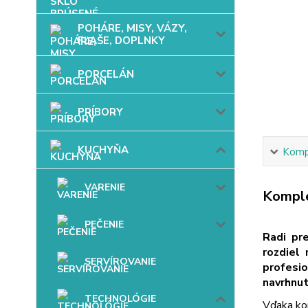
POHÁRE, MISY, VÁZY,
FĽAŠE, DOPLNKY
PORCELÁN
PRÍBORY
KUCHYŇA
Kompl
VARENIE
Komple
PEČENIE
Radi pr
rozdiel
SERVÍROVANIE
profesi
navrhnut
TECHNOLÓGIE
Vďaka ko