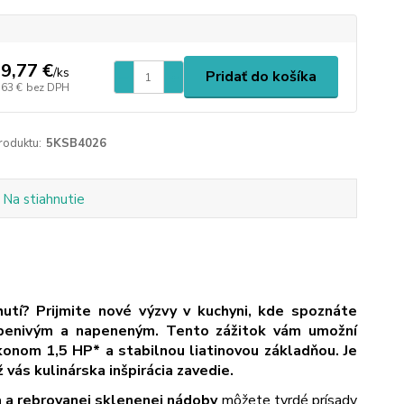
9,77 €
/
ks
Pridať do košíka
,63 €
bez DPH
roduktu:
5KSB4026
Na stiahnutie
utí? Prijmite nové výzvy v kuchyni, kde spoznáte
penivým a napeneným. Tento zážitok vám umožní
nom 1,5 HP* a stabilnou liatinovou základňou. Je
 vás kulinárska inšpirácia zavedie.
 a rebrovanej sklenenej nádoby
môžete tvrdé prísady