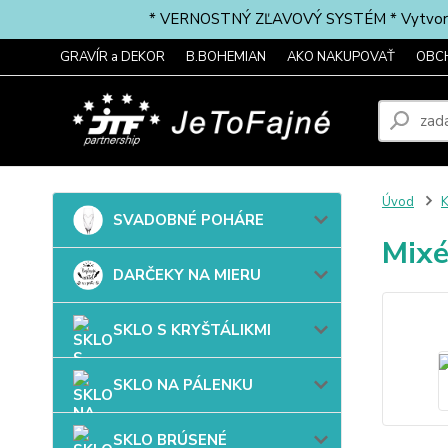
* VERNOSTNÝ ZĽAVOVÝ SYSTÉM * Vytvorte si 
GRAVÍR a DEKOR
B.BOHEMIAN
AKO NAKUPOVAŤ
OBC
Úvod
SVADOBNÉ POHÁRE
Mixé
DARČEKY NA MIERU
SKLO S KRYŠTÁLIKMI
SKLO NA PÁLENKU
SKLO BRÚSENÉ