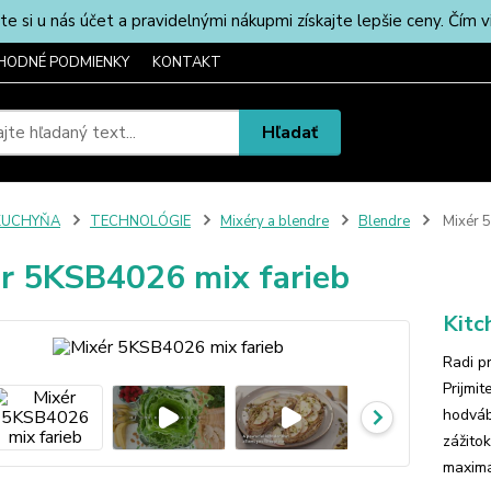
u nás účet a pravidelnými nákupmi získajte lepšie ceny. Čím via
HODNÉ PODMIENKY
KONTAKT
Hľadať
KUCHYŇA
TECHNOLÓGIE
Mixéry a blendre
Blendre
Mixér 5
r 5KSB4026 mix farieb
Kitc
Radi p
Prijmi
hodváb
zážito
maximá