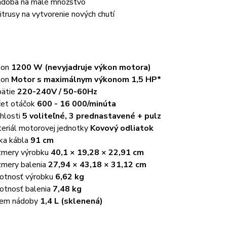
doba na malé množstvo
 citrusy na vytvorenie nových chutí
kon
1200 W (nevyjadruje výkon motora)
kon
Motor s maximálnym výkonom 1,5 HP*
ätie
220-240V / 50-60Hz
et otáčok
600 - 16 000/minúta
hlosti
5 voliteľné, 3 prednastavené + pulz
eriál motorovej jednotky
Kovový odliatok
ka kábla
91 cm
mery výrobku
40,1 × 19,28 × 22,91 cm
mery balenia
27,94 × 43,18 × 31,12 cm
tnosť výrobku
6,62 kg
tnosť balenia
7,48 kg
jem nádoby
1,4 L (sklenená)