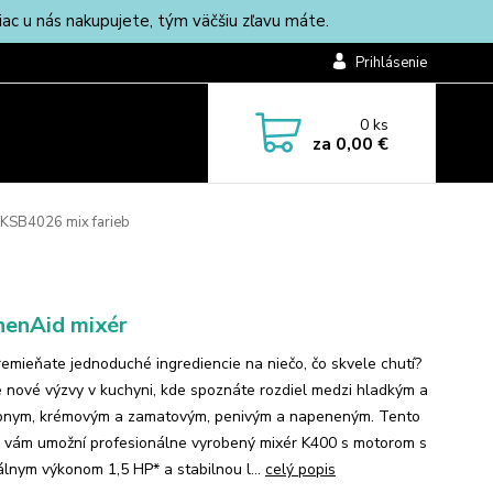
c u nás nakupujete, tým väčšiu zľavu máte.
Prihlásenie
0
ks
za
0,00 €
KSB4026 mix farieb
henAid mixér
remieňate jednoduché ingrediencie na niečo, čo skvele chutí?
te nové výzvy v kuchyni, kde spoznáte rozdiel medzi hladkým a
nym, krémovým a zamatovým, penivým a napeneným. Tento
k vám umožní profesionálne vyrobený mixér K400 s motorom s
lnym výkonom 1,5 HP* a stabilnou l...
celý popis