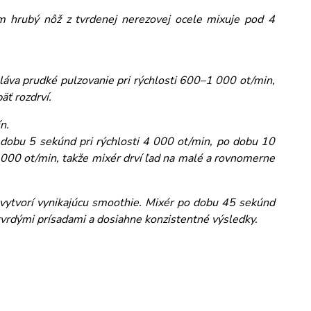
m hrubý nôž z tvrdenej nerezovej ocele mixuje pod 4
láva prudké pulzovanie pri rýchlosti 600–1 000 ot/min,
äť rozdrví.
n.
 dobu 5 sekúnd pri rýchlosti 4 000 ot/min, po dobu 10
 000 ot/min, takže mixér drví ľad na malé a rovnomerne
vytvorí vynikajúcu smoothie. Mixér po dobu 45 sekúnd
 tvrdými prísadami a dosiahne konzistentné výsledky.