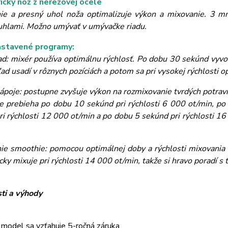
cký nôž z nerezovej ocele
ie a presný uhol noža optimalizuje výkon a mixovanie. 3 m
uhlami. Možno umývať v umývačke riadu.
astavené programy:
ad: mixér používa optimálnu rýchlosť. Po dobu 30 sekúnd vyvo
ľad usadí v rôznych pozíciách a potom sa pri vysokej rýchlosti op
ápoje: postupne zvyšuje výkon na rozmixovanie tvrdých potraví
e prebieha po dobu 10 sekúnd pri rýchlosti 6 000 ot/min, po
ri rýchlosti 12 000 ot/min a po dobu 5 sekúnd pri rýchlosti 16
ie smoothie: pomocou optimálnej doby a rýchlosti mixovania 
ky mixuje pri rýchlosti 14 000 ot/min, takže si hravo poradí s
ti a výhody
model sa vzťahuje 5-ročná záruka.