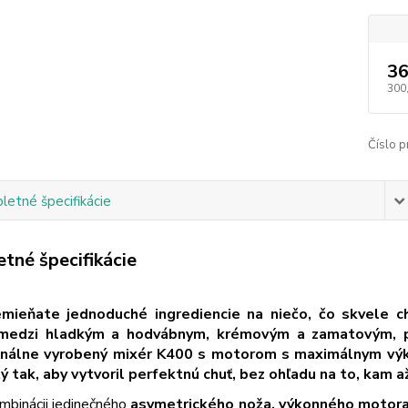
36
300
Číslo p
etné špecifikácie
tné špecifikácie
emieňate jednoduché ingrediencie na niečo, čo skvele ch
 medzi hladkým a hodvábnym, krémovým a zamatovým, 
onálne vyrobený mixér K400 s motorom s maximálnym výko
ý tak, aby vytvoril perfektnú chuť, bez ohľadu na to, kam až
mbinácii jedinečného
asymetrického noža, výkonného motora