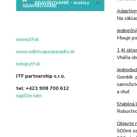
GRAVÍROVANIE - motívy
Adaptívny
Na základ
Jedinečn
Mixuje po
www.jtf.sk
1,4l skl
www.odhrncaposparadlo.sk
Vháňa obs
eshop.jtf.sk
Jednoduch
JTF partnership s.r.o.
Gombík p
samočiste
tel:
+421 908 700 612
a chuť.
napíšte nám
Stabilná 
Robustnos
Objavte 
500ml o