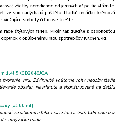
acovať všetky ingrediencie od jemných až po tie vláknité.
l, vytvorí nadýchanú paštétu, hladkú omáčku, krémovú
osviežujúce sorbety či ľadové triešte.
 rade štýlových farieb. Mixér tak zladíte s osobnosťou
ný doplnok k obľúbenému radu spotrebičov KitchenAid.
mom 1,4l 5KSB2048JGA
 tvorenie víru. Zdvihnuté vnútorné rohy nádoby tlačia
lievanie obsahu. Navrhnuté a skonštruované na ďalšiu
sady (až 60 ml)
obené zo silikónu a ľahko sa sníma a čistí. Odmerka bez
ť v umývačke riadu.