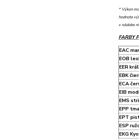
* Výkon mo
hodnota vý
v nádobe n
FARBY 
EAC ma
EOB lesk
EER krá
EBK čier
ECA čer
EIB mod
EMS str
EPP tma
EPT pis
ESP ruž
EKG Kyo