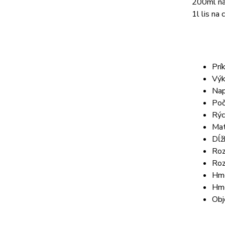
200ml ná
1l lis na
Prí
Vý
Nap
Poč
Rýc
Mat
Dĺž
Roz
Roz
Hmo
Hmo
Ob