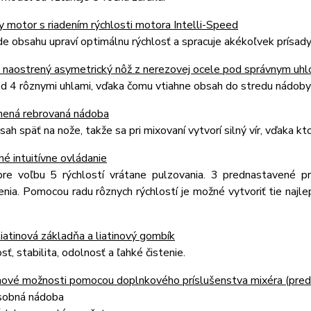
 motor s riadením rýchlosti motora Intelli-Speed
e obsahu upraví optimálnu rýchlosť a spracuje akékoľvek prísady
ý naostrený asymetrický nôž z nerezovej ocele pod správnym uh
d 4 rôznymi uhlami, vďaka čomu vtiahne obsah do stredu nádoby a 
enená rebrovaná nádoba
ah späť na nože, takže sa pri mixovaní vytvorí silný vír, vďaka kt
é intuitívne ovládanie
re voľbu 5 rýchlostí vrátane pulzovania. 3 prednastavené pr
nia. Pomocou radu rôznych rýchlostí je možné vytvoriť tie najl
liatinová základňa a liatinový gombík
ť, stabilita, odolnosť a ľahké čistenie.
nové možnosti pomocou doplnkového príslušenstva mixéra (pred
sobná nádoba