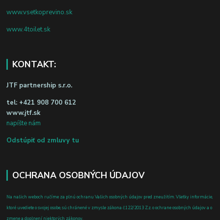
www.vsetkoprevino.sk
www.4toilet.sk
KONTAKT:
JTF partnership s.r.o.
tel:
+421 908 700 612
www.jtf.sk
napíšte nám
Odstúpiť od zmluvy tu
OCHRANA OSOBNÝCH ÚDAJOV
Na našich weboch ručíme za plnú ochranu Vašich osobných údajov pred zneužitím. Všetky informácie,
ktoré uvediete o svojej osobe, sú chránené v zmysle zákona č.122/2013 Z.z. o ochrane osobných údajov a o
zmene a doplnení niektorých zákonov.