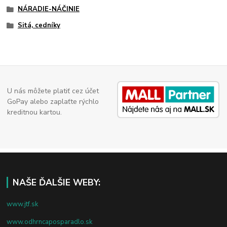
NÁRADIE-NÁČINIE
Sitá, cedníky
U nás môžete platiť cez účet
GoPay alebo zaplaťte rýchlo
kreditnou kartou.
NAŠE ĎALŠIE WEBY:
www.jtf.sk
www.odhrncaposparadlo.sk