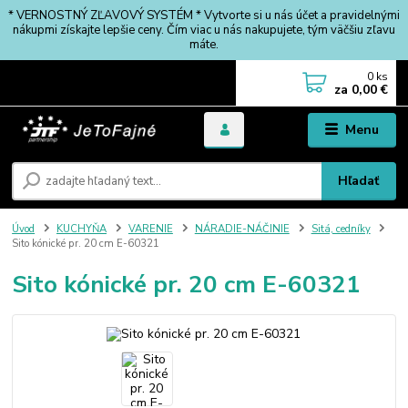
* VERNOSTNÝ ZĽAVOVÝ SYSTÉM * Vytvorte si u nás účet a pravidelnými
nákupmi získajte lepšie ceny. Čím viac u nás nakupujete, tým väčšiu zľavu
máte.
0
ks
za
0,00 €
Menu
Hľadať
Úvod
KUCHYŇA
VARENIE
NÁRADIE-NÁČINIE
Sitá, cedníky
Sito kónické pr. 20 cm E-60321
Sito kónické pr. 20 cm E-60321