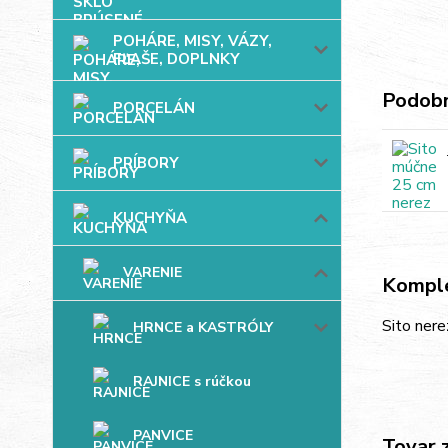
POHÁRE, MISY, VÁZY,
FĽAŠE, DOPLNKY
Podobn
PORCELÁN
PRÍBORY
KUCHYŇA
VARENIE
Komple
Sito ner
HRNCE a KASTRÓLY
RAJNICE s rúčkou
PANVICE
Tovar 