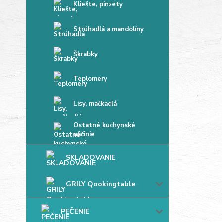
Kliešte, pinzety
Strúhadlá a mandolíny
Škrabky
Teplomery
Lisy, mačkadlá
Ostatné kuchynské
náčinie
SKLADOVANIE
GRILY Qookingtable
PEČENIE