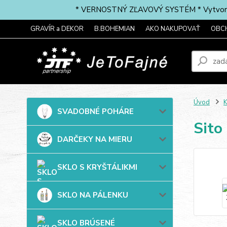
* VERNOSTNÝ ZĽAVOVÝ SYSTÉM * Vytvorte si 
GRAVÍR a DEKOR
B.BOHEMIAN
AKO NAKUPOVAŤ
OBC
Úvod
SVADOBNÉ POHÁRE
Sito
DARČEKY NA MIERU
SKLO S KRYŠTÁLIKMI
SKLO NA PÁLENKU
SKLO BRÚSENÉ