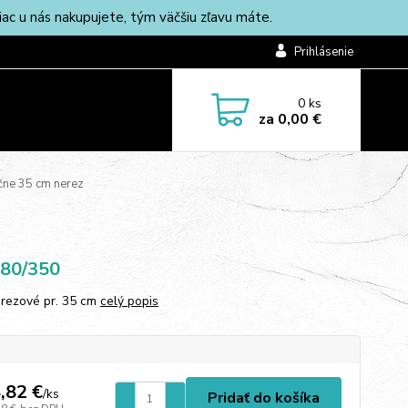
c u nás nakupujete, tým väčšiu zľavu máte.
Prihlásenie
0
ks
za
0,00 €
čne 35 cm nerez
80/350
erezové pr. 35 cm
celý popis
,82 €
/
ks
Pridať do košíka