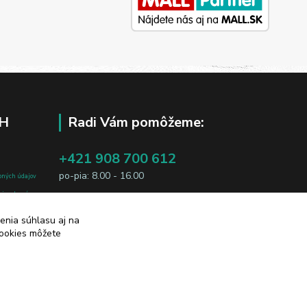
H
Radi Vám pomôžeme:
+421 908 700 612
po-pia: 8.00 - 16.00
bných údajov
j osobe, sú
business@jtf.sk
sobných údajov
enia súhlasu aj na
cookies môžete