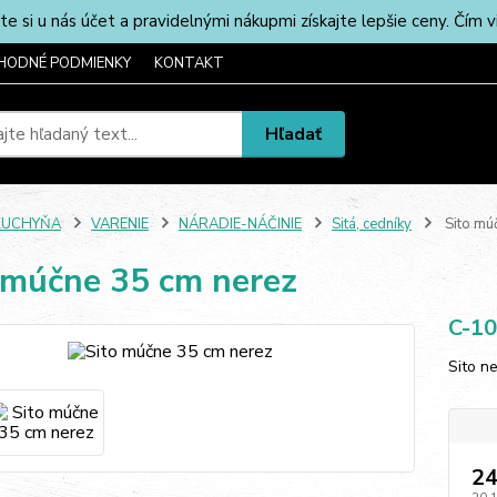
u nás účet a pravidelnými nákupmi získajte lepšie ceny. Čím via
HODNÉ PODMIENKY
KONTAKT
Hľadať
KUCHYŇA
VARENIE
NÁRADIE-NÁČINIE
Sitá, cedníky
Sito mú
 múčne 35 cm nerez
C-10
Sito n
24