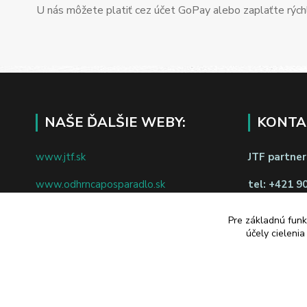
U nás môžete platiť cez účet GoPay alebo zaplaťte rýchl
NAŠE ĎALŠIE WEBY:
KONTA
www.jtf.sk
JTF partners
www.odhrncaposparadlo.sk
tel:
+421 9
www.jtf.sk
www.vsetkoprevino.sk
napíšte nám
Pre základnú funk
účely cieleni
www.4toilet.sk
Odstúpiť o