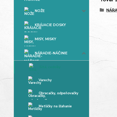
NÁRA
NOŽE
KRÁJACIE DOSKY
MISY, MISKY
NÁRADIE-NÁČINIE
Sitá, cedníky
Varechy
Obracačky, odpeňovačky
Metličky na šľahanie