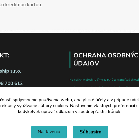
o kreditnou kartou.
KT:
OCHRANA OSOBNÝC
ÚDAJOV
hip s.r.o.
Na našich weboch ručíme za plnú ochranu Vašich oso
08 700 612
pred zneužitím. Všetky informácie, ktoré uvediete o svoje
chránené v zmysle zákona č.122/2013 Z.z. o ochrane o
čnosť, spríjemnenie používania webu, analytické účely a v prípade udel
a o zmene a doplnení niektorých zákonov.
a reklamy využívame súbory cookies. Nastavenie vlastných preferencií 
d zmluvy tu
kedykoľvek upraviť odkazom v spodnej časti stránok.
Súhlasím
Nastavenia