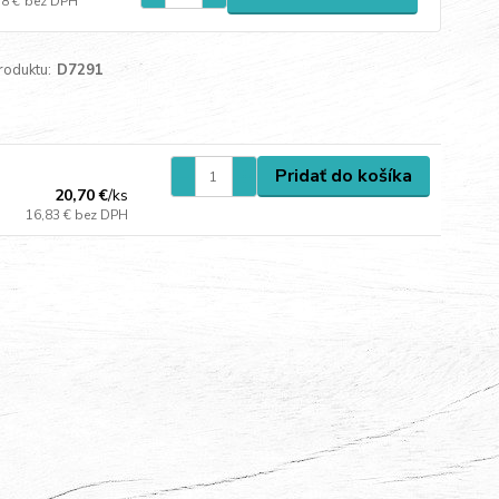
18 €
bez DPH
roduktu:
D7291
Pridať do košíka
20,70 €
/
ks
16,83 €
bez DPH