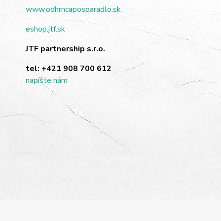
www.odhrncaposparadlo.sk
eshop.jtf.sk
JTF partnership s.r.o.
tel:
+421 908 700 612
napíšte nám