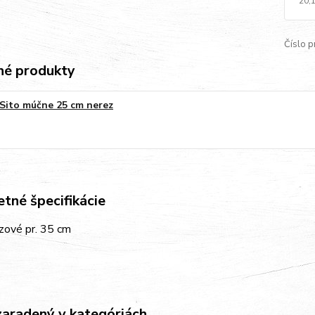
20,
Číslo p
é produkty
Sito múčne 25 cm nerez
tné špecifikácie
ezové pr. 35
cm
zaradený v kategóriách