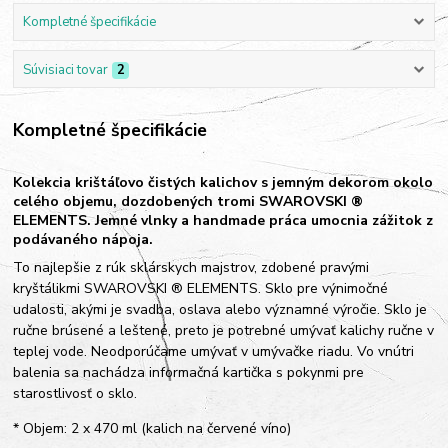
Kompletné špecifikácie
Súvisiaci tovar
2
Kompletné špecifikácie
Kolekcia krištáľovo čistých kalichov s jemným dekorom okolo
celého objemu, dozdobených tromi SWAROVSKI ®
ELEMENTS. Jemné vlnky a handmade práca umocnia zážitok z
podávaného nápoja.
To najlepšie z rúk sklárskych majstrov, zdobené pravými
kryštálikmi SWAROVSKI ® ELEMENTS. Sklo pre výnimočné
udalosti, akými je svadba, oslava alebo významné výročie. Sklo je
ručne brúsené a leštené, preto je potrebné umývať kalichy ručne v
teplej vode. Neodporúčame umývať v umývačke riadu. Vo vnútri
balenia sa nachádza informačná kartička s pokynmi pre
starostlivosť o sklo.
* Objem: 2 x 470 ml (kalich na červené víno)