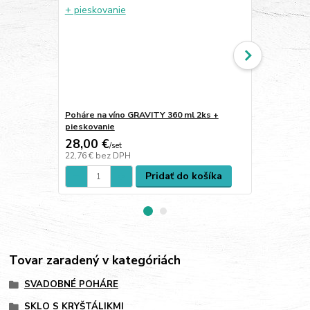
Poháre na víno GRAVITY 360 ml 2ks +
Poháre na s
pieskovanie
+ pieskovan
28,00 €
28,00 €
/
set
/
s
22,76 €
bez DPH
22,76 €
bez 
Pridať do košíka
Tovar zaradený v kategóriách
SVADOBNÉ POHÁRE
SKLO S KRYŠTÁLIKMI