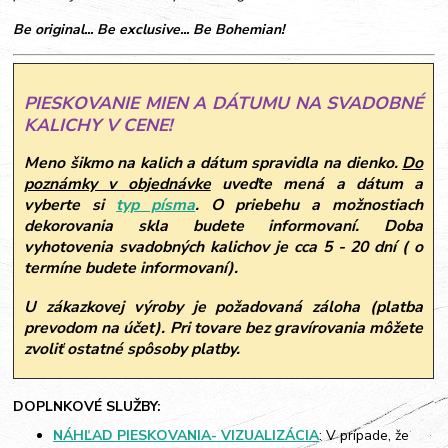
Be original... Be exclusive... Be Bohemian!
PIESKOVANIE MIEN A DÁTUMU NA SVADOBNÉ
KALICHY V CENE!
Meno šikmo na kalich a dátum spravidla na dienko.
Do
poznámky v objednávke
uveďte mená a dátum a
vyberte si
typ písma
.
O priebehu a možnostiach
dekorovania skla budete informovaní. Doba
vyhotovenia svadobných kalichov je cca 5 - 20 dní ( o
termíne budete informovaní).
U zákazkovej výroby je požadovaná záloha (platba
prevodom na účet). Pri tovare bez gravírovania môžete
zvoliť ostatné spôsoby platby.
DOPLNKOVÉ SLUŽBY:
NÁHĽAD PIESKOVANIA- VIZUALIZÁCIA
: V prípade, že