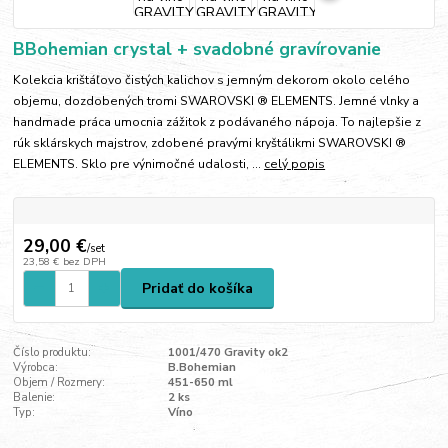
BBohemian crystal + svadobné gravírovanie
Kolekcia krištáľovo čistých kalichov s jemným dekorom okolo celého
objemu, dozdobených tromi SWAROVSKI ® ELEMENTS. Jemné vlnky a
handmade práca umocnia zážitok z podávaného nápoja. To najlepšie z
rúk sklárskych majstrov, zdobené pravými kryštálikmi SWAROVSKI ®
ELEMENTS. Sklo pre výnimočné udalosti, ...
celý popis
29,00 €
/
set
23,58 €
bez DPH
Pridať do košíka
Číslo produktu:
1001/470 Gravity ok2
Výrobca:
B.Bohemian
Objem / Rozmery:
451-650 ml
Balenie:
2 ks
Typ:
Víno