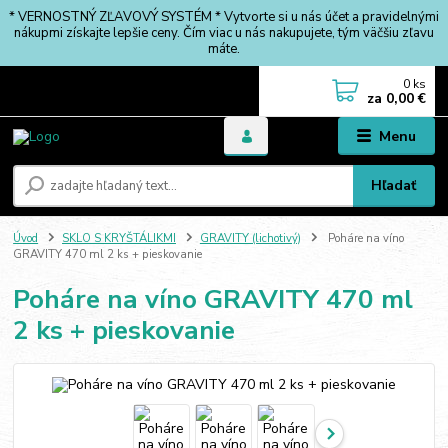
* VERNOSTNÝ ZĽAVOVÝ SYSTÉM * Vytvorte si u nás účet a pravidelnými
nákupmi získajte lepšie ceny. Čím viac u nás nakupujete, tým väčšiu zľavu
máte.
0
ks
za
0,00 €
Menu
Hľadať
Úvod
SKLO S KRYŠTÁLIKMI
GRAVITY (lichotivý)
Poháre na víno
GRAVITY 470 ml 2 ks + pieskovanie
Poháre na víno GRAVITY 470 ml
2 ks + pieskovanie