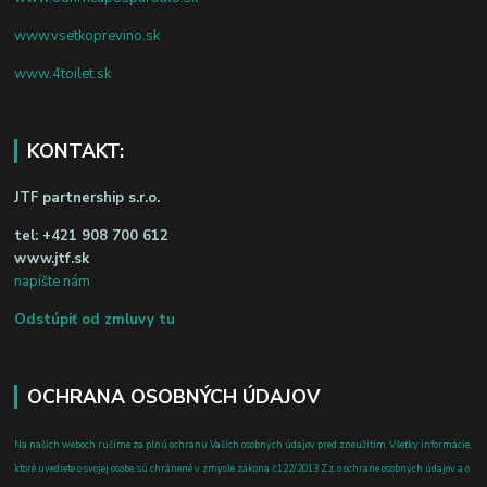
www.vsetkoprevino.sk
www.4toilet.sk
KONTAKT:
JTF partnership s.r.o.
tel:
+421 908 700 612
www.jtf.sk
napíšte nám
Odstúpiť od zmluvy tu
OCHRANA OSOBNÝCH ÚDAJOV
Na našich weboch ručíme za plnú ochranu Vašich osobných údajov pred zneužitím. Všetky informácie,
ktoré uvediete o svojej osobe, sú chránené v zmysle zákona č.122/2013 Z.z. o ochrane osobných údajov a o