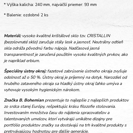
* Výška kalicha: 240 mm, najväčší priemer: 93 mm
* Balenie: ozdobné 2 ks
Materiál:
vysoko kvalitné krištáľové sklo tzv. CRISTALLIN
(bezolovnaté sklo) zaručuje stály lesk a jasnosť. Neutrálny odtieň
skla odráža pôvodnú farbu nápoja. Nadčasová jasná
transparentnosť je zaručená použitím vysoko kvalitných prvkov, ako
je napríklad erbium.
Špeciálny ústny okraj:
fazetové zabrúsenie ústneho okraja zvyšuje
odolnosť až o 50 %. Ústny okraj je príjemný na dotyk. Narozdiel od
hrubého zataveného okraja sa hladký ústny okraj ľahko umýva a
vyhovuje vysokým hygienickým nárokom.
Značka B. Bohemian
prezentuje to najlepšie z najlepších produktov
zo srdca starej Európy, rešpektujúc krásu filozofie stolovania.
Investovaním množstva času do nájdenia spracovateľov a
talentovaných umelcov, ktorí vytvárajú unikátne dizajny pre
portfólio produktov značky sa dostávajú na trh kvalitné produkty s
pretrvávajúcou hodnotou pre ďalšie generácie.