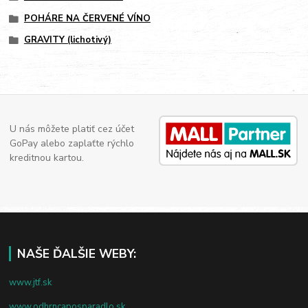
POHÁRE NA ČERVENÉ VÍNO
GRAVITY (lichotivý)
U nás môžete platiť cez účet
GoPay alebo zaplaťte rýchlo
kreditnou kartou.
NAŠE ĎALŠIE WEBY:
www.jtf.sk
www.odhrncaposparadlo.sk