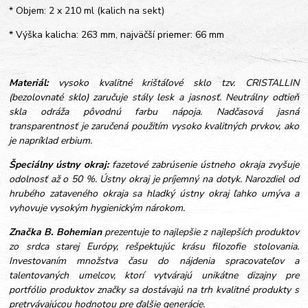
* Objem: 2 x 210 ml (kalich na sekt)
* Výška kalicha: 263 mm, najväčší priemer: 66 mm
Materiál:
vysoko kvalitné krištáľové sklo tzv. CRISTALLIN
(bezolovnaté sklo) zaručuje stály lesk a jasnosť. Neutrálny odtieň
skla odráža pôvodnú farbu nápoja. Nadčasová jasná
transparentnosť je zaručená použitím vysoko kvalitných prvkov, ako
je napríklad erbium.
Špeciálny ústny okraj:
fazetové zabrúsenie ústneho okraja zvyšuje
odolnosť až o 50 %. Ústny okraj je príjemný na dotyk. Narozdiel od
hrubého zataveného okraja sa hladký ústny okraj ľahko umýva a
vyhovuje vysokým hygienickým nárokom.
Značka B. Bohemian
prezentuje to najlepšie z najlepších produktov
zo srdca starej Európy, rešpektujúc krásu filozofie stolovania.
Investovaním množstva času do nájdenia spracovateľov a
talentovaných umelcov, ktorí vytvárajú unikátne dizajny pre
portfólio produktov značky sa dostávajú na trh kvalitné produkty s
pretrvávajúcou hodnotou pre ďalšie generácie.