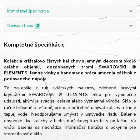
Kompletné špecifikácie
Súvisiaci tovar
2
Kompletné špecifikácie
Kolekcia krištáľovo čistých kalichov s jemným dekorom okolo
celého objemu, dozdobených tromi SWAROVSKI ®
ELEMENTS. Jemné vlnky a handmade práca umocnia zážitok z
podávaného nápoja.
To najlepšie z rúk sklárskych majstrov, zdobené pravými
kryštálikmi SWAROVSKI ® ELEMENTS. Sklo pre výnimočné
udalosti, akými je svadba, oslava alebo významné výročie. Sklo je
ručne brúsené a leštené, preto je potrebné umývať kalichy ručne v
teplej vode. Neodporúčame umývať v umývačke riadu. Balenie
obsahuje dva kalichy v bielej darčekovej kazete s potlačou. Vo
vnútri balenia sa nachádza informačná kartička s pokynmi pre
starostlivosť o sklo.