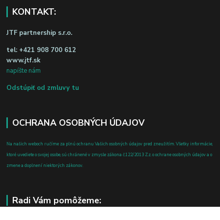
KONTAKT:
JTF partnership s.r.o.
tel:
+421 908 700 612
www.jtf.sk
napíšte nám
Odstúpiť od zmluvy tu
OCHRANA OSOBNÝCH ÚDAJOV
Na našich weboch ručíme za plnú ochranu Vašich osobných údajov pred zneužitím. Všetky informácie,
ktoré uvediete o svojej osobe, sú chránené v zmysle zákona č.122/2013 Z.z. o ochrane osobných údajov a o
zmene a doplnení niektorých zákonov.
Radi Vám pomôžeme: