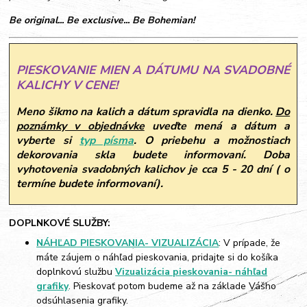
Be original... Be exclusive... Be Bohemian!
PIESKOVANIE MIEN A DÁTUMU NA SVADOBNÉ
KALICHY V CENE!
Meno šikmo na kalich a dátum spravidla na dienko.
Do
poznámky v objednávke
uveďte mená a dátum a
vyberte si
typ písma
.
O priebehu a možnostiach
dekorovania skla budete informovaní. Doba
vyhotovenia svadobných kalichov je cca 5 - 20 dní ( o
termíne budete informovaní).
DOPLNKOVÉ SLUŽBY:
NÁHĽAD PIESKOVANIA- VIZUALIZÁCIA
: V prípade, že
máte záujem o náhľad pieskovania, pridajte si do košíka
doplnkovú službu
Vizualizácia pieskovania- náhľad
grafiky
. Pieskovať potom budeme až na základe Vášho
odsúhlasenia grafiky.