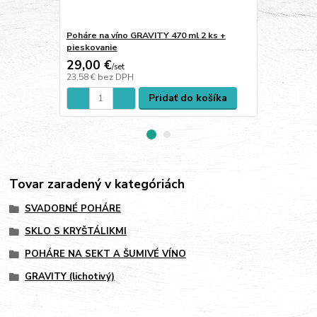
Poháre na víno GRAVITY 470 ml 2 ks +
Poháre na v
pieskovanie
pieskovanie
29,00 €
28,00 €
/
set
/
s
23,58 €
bez DPH
22,76 €
bez 
Pridať do košíka
Tovar zaradený v kategóriách
SVADOBNÉ POHÁRE
SKLO S KRYŠTÁLIKMI
POHÁRE NA SEKT A ŠUMIVÉ VÍNO
GRAVITY (lichotivý)