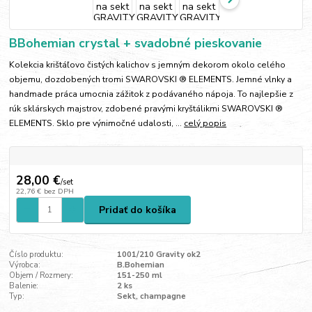
BBohemian crystal + svadobné pieskovanie
Kolekcia krištáľovo čistých kalichov s jemným dekorom okolo celého
objemu, dozdobených tromi SWAROVSKI ® ELEMENTS. Jemné vlnky a
handmade práca umocnia zážitok z podávaného nápoja. To najlepšie z
rúk sklárskych majstrov, zdobené pravými kryštálikmi SWAROVSKI ®
ELEMENTS. Sklo pre výnimočné udalosti, ...
celý popis
28,00 €
/
set
22,76 €
bez DPH
Pridať do košíka
Číslo produktu:
1001/210 Gravity ok2
Výrobca:
B.Bohemian
Objem / Rozmery:
151-250 ml
Balenie:
2 ks
Typ:
Sekt, champagne