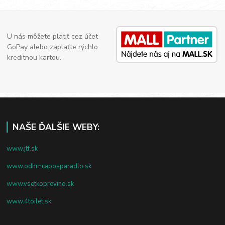
U nás môžete platiť cez účet
GoPay alebo zaplaťte rýchlo
kreditnou kartou.
NAŠE ĎALŠIE WEBY:
www.jtf.sk
www.odhrncaposparadlo.sk
www.vsetkoprevino.sk
www.4toilet.sk