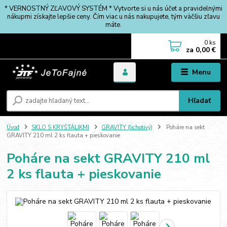
* VERNOSTNÝ ZĽAVOVÝ SYSTÉM * Vytvorte si u nás účet a pravidelnými
nákupmi získajte lepšie ceny. Čím viac u nás nakupujete, tým väčšiu zľavu
máte.
0
ks
za
0,00 €
Menu
Hľadať
Úvod
SKLO S KRYŠTÁLIKMI
GRAVITY (lichotivý)
Poháre na sekt
GRAVITY 210 ml 2 ks flauta + pieskovanie
Poháre na sekt GRAVITY 210 ml
2 ks flauta + pieskovanie