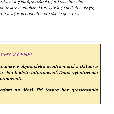
rdca starej Európy, rešpektujúc krásu filozofie
entovaných umelcov, ktorí vytvárajú unikátne dizajny
pretrvávajúcou hodnotou pre ďalšie generácie.
CHY V CENE!
známky v objednávke
uveďte mená a dátum a
a skla budete informovaní. Doba vyhotovenia
formovaní).
odom na účet). Pri tovare bez gravírovania