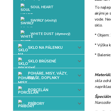
SOUL HEART
To najle
akými je 
vode. Neo
SWIRLY (vlnitý)
sklo.
WHITE DUST (dymový)
* Objem: 
* Výška k
SKLO NA PÁLENKU
* Balenie
SKLO BRÚSENÉ
POHÁRE, MISY, VÁZY,
Materiál
FĽAŠE, DOPLNKY
skla odrá
napríkla
PORCELÁN
Špeciálny
Narozdie
PRÍBORY