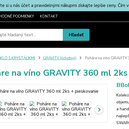
u nás účet a pravidelnými nákupmi získajte lepšie ceny. Čím via
HODNÉ PODMIENKY
KONTAKT
Hľadať
SKLO S KRYŠTÁLIKMI
GRAVITY (lichotivý)
Poháre na víno GRAVITY 3
re na víno GRAVITY 360 ml 2ks 
BBoh
Kolekc
objem
a hand
najlep
SWAROV