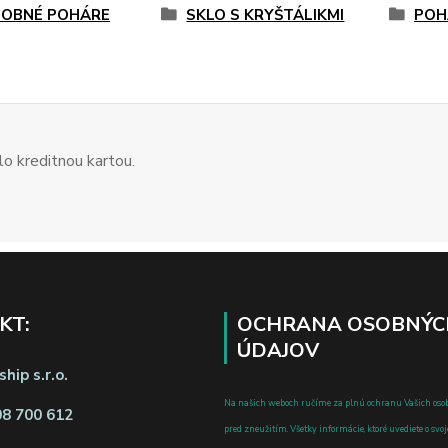
OBNÉ POHÁRE
SKLO S KRYŠTÁLIKMI
POH
o kreditnou kartou.
KT:
OCHRANA OSOBNÝC
ÚDAJOV
hip s.r.o.
Na našich weboch ručíme za plnú ochranu Vašich oso
08 700 612
pred zneužitím. Všetky informácie, ktoré uvediete o svoje