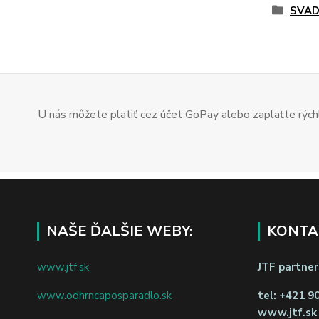
SVAD
U nás môžete platiť cez účet GoPay alebo zaplaťte rýchl
NAŠE ĎALŠIE WEBY:
KONTA
www.jtf.sk
JTF partners
www.odhrncaposparadlo.sk
tel:
+421 9
www.jtf.sk