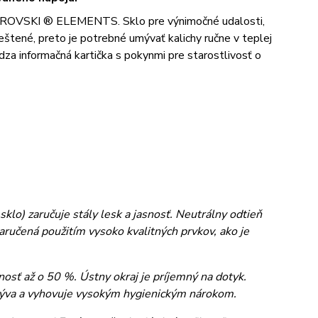
SWAROVSKI ® ELEMENTS. Sklo pre výnimočné udalosti,
eštené, preto je potrebné umývať kalichy ručne v teplej
za informačná kartička s pokynmi pre starostlivosť o
klo) zaručuje stály lesk a jasnosť. Neutrálny odtieň
aručená použitím vysoko kvalitných prvkov, ako je
osť až o 50 %. Ústny okraj je príjemný na dotyk.
umýva a vyhovuje vysokým hygienickým nárokom.