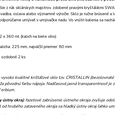
pšie z rúk sklárskych majstrov, zdobené pravými kryštálikmi 
svadba, oslava alebo významné výročie. Sklo je ručne brúsené a l
dporúčame umývať v umývačke riadu. Vo vnútri balenia sa nachád
2 x 360 ml (kalich na biele víno)
alicha: 225 mm, najväčší priemer: 80 mm
: ozdobné 2 ks
:
vysoko kvalitné krištáľové sklo tzv. CRISTALLIN (bezolovnaté s
ža pôvodnú farbu nápoja. Nadčasová jasná transparentnosť je z
d erbium.
 ústny okraj:
fazetové zabrúsenie ústneho okraja zvyšuje odoln
l od hrubého zataveného okraja sa hladký ústny okraj ľahko 