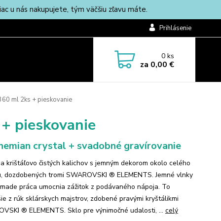
c u nás nakupujete, tým väčšiu zľavu máte.
Prihlásenie
0
ks
za
0,00 €
60 ml 2ks + pieskovanie
+ pieskovanie
emian crystal + svadobné gravírovanie
ia krištáľovo čistých kalichov s jemným dekorom okolo celého
u, dozdobených tromi SWAROVSKI ® ELEMENTS. Jemné vlnky
made práca umocnia zážitok z podávaného nápoja. To
šie z rúk sklárskych majstrov, zdobené pravými kryštálikmi
SKI ® ELEMENTS. Sklo pre výnimočné udalosti, ...
celý