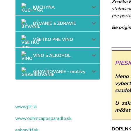
Značka 
KUCHYŇA
stolovani
pre portf
BÝVANIE a ZDRAVIE
Be origin
VŠETKO PRE VÍNO
VÍNO a ALKOHOL
PIES
GRAVÍROVANIE - motívy
Meno š
vybert
svadob
U zák
www.jtf.sk
môžete
www.odhrncaposparadlo.sk
DOPLNK
eshop.jtf.sk