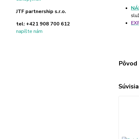
NÁ
JTF partnership s.r.o.
slu
EX
tel:
+421 908 700 612
napíšte nám
Pôvod 
Súvisia