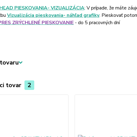
HĽAD PIESKOVANIA- VIZUALIZÁCIA
: V prípade, že máte záu
žbu
Vizualizácia pieskovania- náhľad grafiky
. Pieskovať poto
PRES ZRÝCHLENÉ PIESKOVANIE
- do 5 pracovných dní
tovaru
ci tovar
2