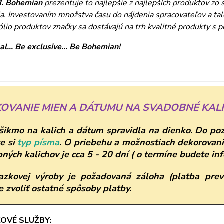
B. Bohemian
prezentuje to najlepšie z najlepších produktov zo s
a. Investovaním množstva času do nájdenia spracovateľov a tal
ólio produktov značky sa dostávajú na trh kvalitné produkty s 
al... Be exclusive... Be Bohemian!
KOVANIE MIEN A DÁTUMU NA SVADOBNÉ KALI
ikmo na kalich a dátum spravidla na dienko.
Do po
e si
typ písma
.
O priebehu a možnostiach dekorovani
ných kalichov je cca 5 - 20 dní ( o termíne budete in
azkovej výroby je požadovaná záloha (platba prev
 zvoliť ostatné spôsoby platby.
OVÉ SLUŽBY: