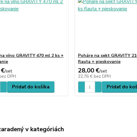
na víno GRAVITY 470 ml 2 ks +
Poháre na sekt GRAVITY 210
anie
flauta + pieskovanie
 €
28,00 €
/
set
/
set
bez DPH
22,76 €
bez DPH
Pridať do košíka
Pridať do ko
zaradený v kategóriách