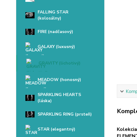
FALLING STAR
(kolosálny)
FIRE (nadčasový)
GALAXY (luxusný)
GRAVITY (lichotivý)
MEADOW (honosný)
Kompl
SPARKLING HEARTS
(láska)
Komple
SPARKLING RING (prsteň)
Kolekci
STAR (elegantný)
ELEMENT