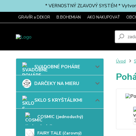
* VERNOSTNÝ ZĽAVOVÝ SYSTÉM * Vytvorte si 
GRAVÍR a DEKOR
B.BOHEMIAN
AKO NAKUPOVAŤ
OBC
Úvod
SVADOBNÉ POHÁRE
Pohá
DARČEKY NA MIERU
SKLO S KRYŠTÁLIKMI
COSMIC (jednoduchý)
FAIRY TALE (čarovný)