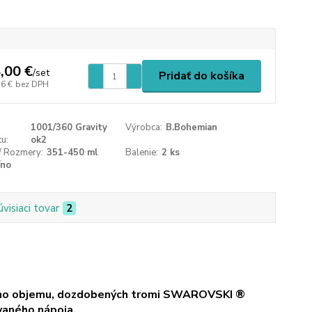
,00 €
/
set
Pridať do košíka
76 €
bez DPH
1001/360 Gravity
Výrobca:
B.Bohemian
u:
ok2
/ Rozmery:
351-450 ml
Balenie:
2 ks
íno
úvisiaci tovar
2
elého objemu, dozdobených tromi SWAROVSKI ®
vaného nápoja.