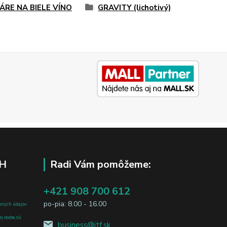
ÁRE NA BIELE VÍNO
GRAVITY (lichotivý)
H
Radi Vám pomôžeme:
+421 908 700 612
po-pia: 8.00 - 16.00
bných údajov
j osobe, sú
business@jtf.sk