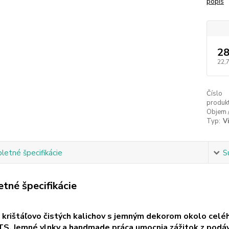
popis
28
22,
Číslo
produkt
Objem 
Typ:
V
etné špecifikácie
S
tné špecifikácie
a krištáľovo čistých kalichov s jemným dekorom okolo c
S. Jemné vlnky a handmade práca umocnia zážitok z podá