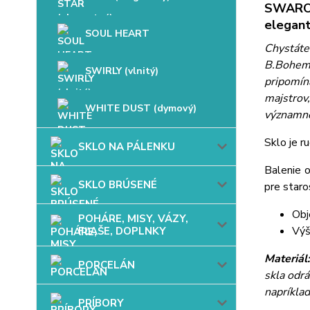
SWAROV
elegant
SOUL HEART
Chystáte
B.Bohem
SWIRLY (vlnitý)
pripomín
majstrov
WHITE DUST (dymový)
významné
Sklo je r
SKLO NA PÁLENKU
Balenie o
SKLO BRÚSENÉ
pre staro
Obj
POHÁRE, MISY, VÁZY,
Výš
FĽAŠE, DOPLNKY
Materiál
PORCELÁN
skla odrá
napríkla
PRÍBORY