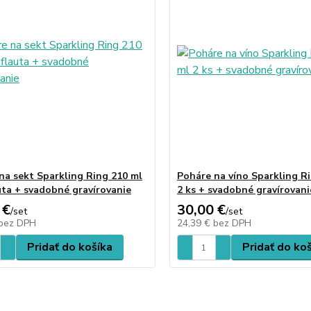
na sekt Sparkling Ring 210 ml
Poháre na víno Sparkling R
auta + svadobné gravírovanie
2 ks + svadobné gravírovani
 €
30,00 €
/
set
/
set
bez DPH
24,39 €
bez DPH
Pridať do košíka
Pridať do ko