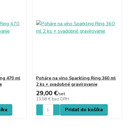
ing 470 ml
Poháre na víno Sparkling Ring 360 ml
e
2 ks + svadobné gravírovanie
29,00 €
/
set
23,58 €
bez DPH
šíka
Pridať do košíka