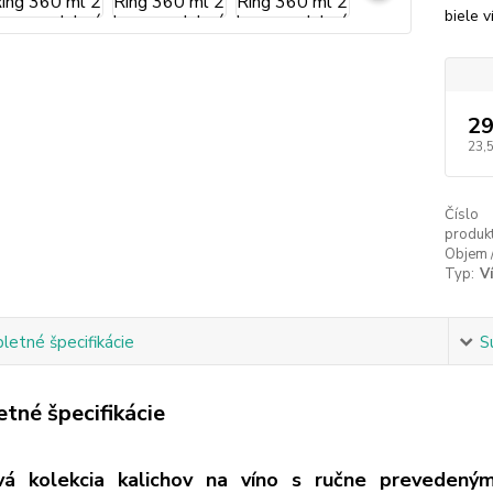
biele 
29
23,
Číslo
produkt
Objem 
Typ:
V
etné špecifikácie
S
tné špecifikácie
ová kolekcia kalichov na víno s ručne prevedený