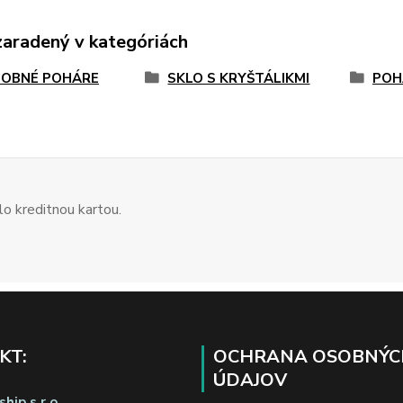
zaradený v kategóriách
OBNÉ POHÁRE
SKLO S KRYŠTÁLIKMI
POH
o kreditnou kartou.
KT:
OCHRANA OSOBNÝC
ÚDAJOV
hip s.r.o.