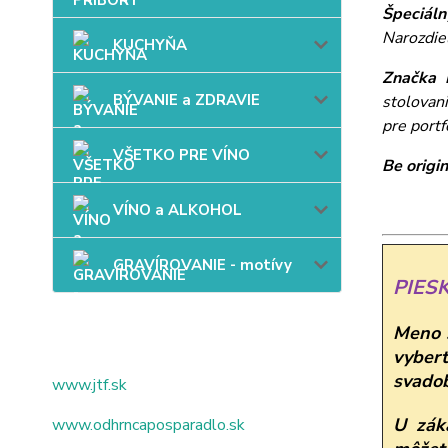
Špeciáln
Narozdie
KUCHYŇA
Značka 
BÝVANIE a ZDRAVIE
stolovan
pre portf
VŠETKO PRE VÍNO
Be origin
VÍNO a ALKOHOL
GRAVÍROVANIE - motívy
PIES
Meno š
vybert
svadob
www.jtf.sk
U zák
www.odhrncaposparadlo.sk