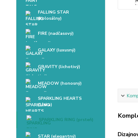
FALLING STAR
(kolosálny)
FIRE (nadčasový)
GALAXY (luxusný)
GRAVITY (lichotivý)
MEADOW (honosný)
Kompl
SPARKLING HEARTS
(láska)
Komple
SPARKLING RING (prsteň)
Dizajn
STAR (elegantný)