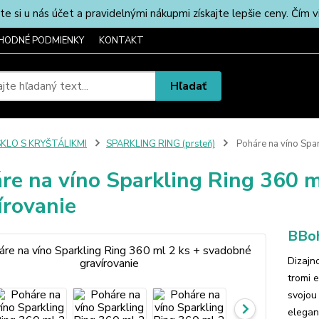
u nás účet a pravidelnými nákupmi získajte lepšie ceny. Čím via
HODNÉ PODMIENKY
KONTAKT
Hľadať
SKLO S KRYŠTÁLIKMI
SPARKLING RING (prsteň)
Poháre na víno Spar
re na víno Sparkling Ring 360 m
írovanie
BBoh
Dizajn
tromi 
svojou
elegan