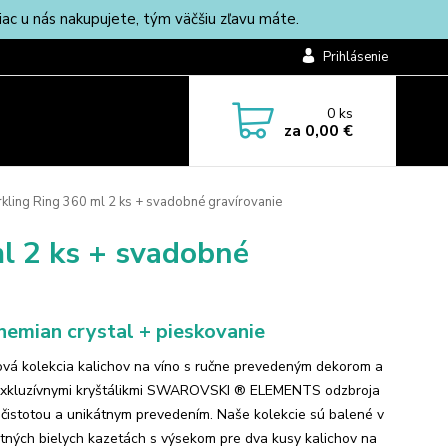
c u nás nakupujete, tým väčšiu zľavu máte.
Prihlásenie
0
ks
za
0,00 €
kling Ring 360 ml 2 ks + svadobné gravírovanie
l 2 ks + svadobné
emian crystal + pieskovanie
ová kolekcia kalichov na víno s ručne prevedeným dekorom a
exkluzívnymi kryštálikmi SWAROVSKI ® ELEMENTS odzbroja
 čistotou a unikátnym prevedením. Naše kolekcie sú balené v
tných bielych kazetách s výsekom pre dva kusy kalichov na