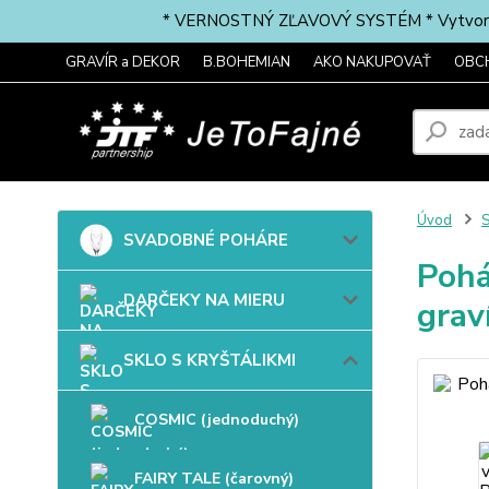
* VERNOSTNÝ ZĽAVOVÝ SYSTÉM * Vytvorte si 
GRAVÍR a DEKOR
B.BOHEMIAN
AKO NAKUPOVAŤ
OBC
Úvod
SVADOBNÉ POHÁRE
Pohá
DARČEKY NA MIERU
grav
SKLO S KRYŠTÁLIKMI
COSMIC (jednoduchý)
FAIRY TALE (čarovný)