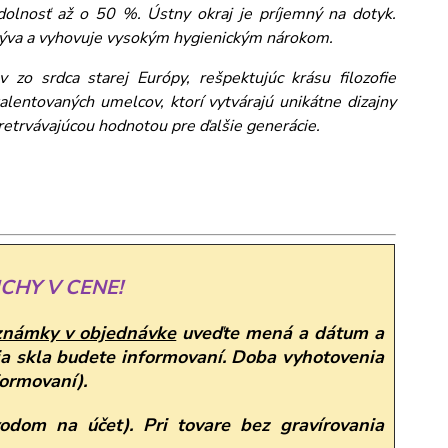
dolnosť až o 50 %. Ústny okraj je príjemný na dotyk.
umýva a vyhovuje vysokým hygienickým nárokom.
 zo srdca starej Európy, rešpektujúc krásu filozofie
alentovaných umelcov, ktorí vytvárajú unikátne dizajny
pretrvávajúcou hodnotou pre ďalšie generácie.
CHY V CENE!
známky v objednávke
uveďte mená a dátum a
a skla budete informovaní. Doba vyhotovenia
formovaní).
odom na účet). Pri tovare bez gravírovania