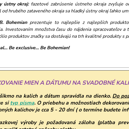
y ústny okraj:
fazetové zabrúsenie ústneho okraja zvyšuje o
l od hrubého zataveného okraja sa hladký ústny okraj ľahko 
B. Bohemian
prezentuje to najlepšie z najlepších produktov
ia. Investovaním množstva času do nájdenia spracovateľov a t
ólio produktov značky sa dostávajú na trh kvalitné produkty s 
al... Be exclusive... Be Bohemian!
KOVANIE MIEN A DÁTUMU NA SVADOBNÉ KALI
ikmo na kalich a dátum spravidla na dienko.
Do po
e si
typ písma
.
O priebehu a možnostiach dekorovani
ných kalichov je cca 5 - 20 dní ( o termíne budete in
azkovej výroby je požadovaná záloha (platba prev