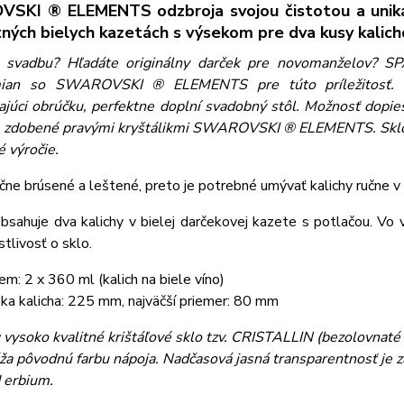
SKI ® ELEMENTS odzbroja svojou čistotou a uniká
ných bielych kazetách s výsekom pre dva kusy kalicho
 svadbu? Hľadáte originálny darček pre novomanželov? S
ian so SWAROVSKI ® ELEMENTS pre túto príležitosť. Pr
ajúci obrúčku, perfektne doplní svadobný stôl. Možnosť dopie
, zdobené pravými kryštálikmi SWAROVSKI ® ELEMENTS. Sklo p
 výročie.
učne brúsené a leštené, preto je potrebné umývať kalichy ručne
bsahuje dva kalichy v bielej darčekovej kazete s potlačou. Vo 
stlivosť o sklo.
em: 2 x 360 ml (kalich na biele víno)
ka kalicha: 225 mm, najväčší priemer: 80 mm
:
vysoko kvalitné krištáľové sklo tzv. CRISTALLIN (bezolovnaté s
ža pôvodnú farbu nápoja. Nadčasová jasná transparentnosť je z
d erbium.