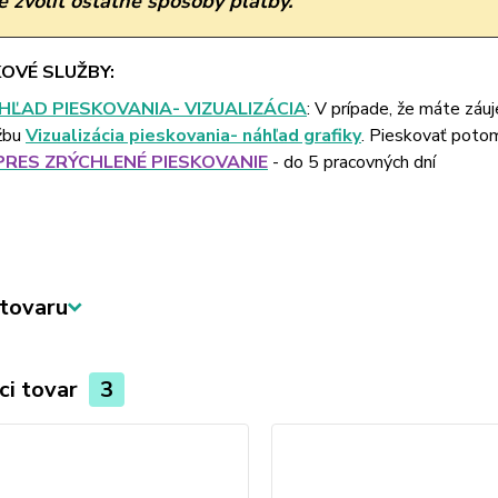
 zvoliť ostatné spôsoby platby.
OVÉ SLUŽBY:
HĽAD PIESKOVANIA- VIZUALIZÁCIA
: V prípade, že máte záu
žbu
Vizualizácia pieskovania- náhľad grafiky
. Pieskovať poto
PRES ZRÝCHLENÉ PIESKOVANIE
- do 5 pracovných dní
tovaru
ci tovar
3