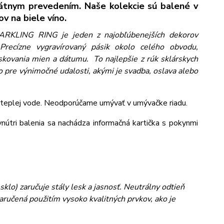
tnym prevedením. Naše kolekcie sú balené v
v na biele víno.
PARKLING RING je jeden z najobľúbenejších dekorov
ecízne vygravírovaný pásik okolo celého obvodu,
skovania mien a dátumu. To najlepšie z rúk sklárskych
re výnimočné udalosti, akými je svadba, oslava alebo
 v teplej vode. Neodporúčame umývať v umývačke riadu.
vnútri balenia sa nachádza informačná kartička s pokynmi
klo) zaručuje stály lesk a jasnosť. Neutrálny odtieň
aručená použitím vysoko kvalitných prvkov, ako je