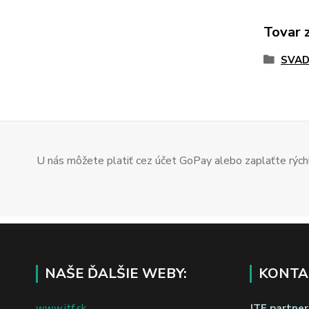
Tovar 
SVAD
U nás môžete platiť cez účet GoPay alebo zaplaťte rýchl
NAŠE ĎALŠIE WEBY:
KONTA
www.jtf.sk
JTF partners