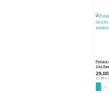
Poháre 
2 ks fl
29,00
23,58 €