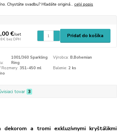
víno. Chystáte svadbu? Hľadáte originá...
celý popis
,00 €
/
set
Pridať do košíka
58 €
bez DPH
1001/360 Sparkling
Výrobca:
B.Bohemian
u:
Ring
/ Rozmery:
351-450 ml
Balenie:
2 ks
íno
úvisiaci tovar
3
m dekorom a tromi exkluzívnymi kryštálikmi