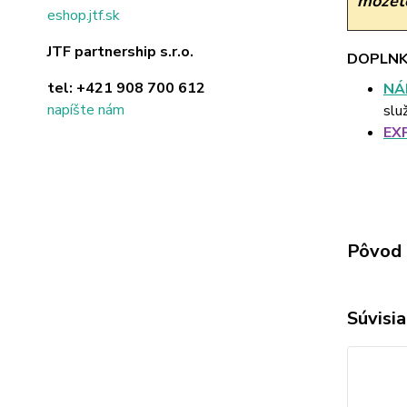
môžete
eshop.jtf.sk
JTF partnership s.r.o.
DOPLNK
tel:
+421 908 700 612
NÁ
napíšte nám
slu
EX
Pôvod 
Súvisia