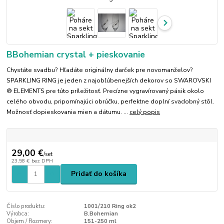
BBohemian crystal + pieskovanie
Chystáte svadbu? Hľadáte originálny darček pre novomanželov?
SPARKLING RING je jeden z najobľúbenejších dekorov so SWAROVSKI
® ELEMENTS pre túto príležitosť. Precízne vygravírovaný pásik okolo
celého obvodu, pripomínajúci obrúčku, perfektne doplní svadobný stôl.
Možnosť dopieskovania mien a dátumu. ...
celý popis
29,00 €
/
set
23,58 €
bez DPH
Pridať do košíka
Číslo produktu:
1001/210 Ring ok2
Výrobca:
B.Bohemian
Objem / Rozmery:
151-250 ml