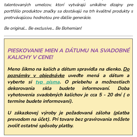
talentovaných umelcov, ktorí vytvárajú unikátne dizajny pre
portfólio produktov značky sa dostávajú na trh kvalitné produkty s
pretrvávajúcou hodnotou pre ďalšie generácie.
Be original... Be exclusive... Be Bohemian!
PIESKOVANIE MIEN A DÁTUMU NA SVADOBNÉ
KALICHY V CENE!
Meno šikmo na kalich a dátum spravidla na dienko.
Do
poznámky v objednávke
uveďte mená a dátum a
vyberte si
typ písma
.
O priebehu a možnostiach
dekorovania skla budete informovaní. Doba
vyhotovenia svadobných kalichov je cca 5 - 20 dní ( o
termíne budete informovaní).
U zákazkovej výroby je požadovaná záloha (platba
prevodom na účet). Pri tovare bez gravírovania môžete
zvoliť ostatné spôsoby platby.