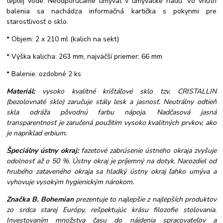
teplej vode. Neodporúčame umývať v umývačke riadu. Vo vnútri
balenia sa nachádza informačná kartička s pokynmi pre
starostlivosť o sklo.
* Objem: 2 x 210 ml (kalich na sekt)
* Výška kalicha: 263 mm, najväčší priemer: 66 mm
* Balenie: ozdobné 2 ks
Materiál:
vysoko kvalitné krištáľové sklo tzv. CRISTALLIN
(bezolovnaté sklo) zaručuje stály lesk a jasnosť. Neutrálny odtieň
skla odráža pôvodnú farbu nápoja. Nadčasová jasná
transparentnosť je zaručená použitím vysoko kvalitných prvkov, ako
je napríklad erbium.
Špeciálny ústny okraj:
fazetové zabrúsenie ústneho okraja zvyšuje
odolnosť až o 50 %. Ústny okraj je príjemný na dotyk. Narozdiel od
hrubého zataveného okraja sa hladký ústny okraj ľahko umýva a
vyhovuje vysokým hygienickým nárokom.
Značka B. Bohemian
prezentuje to najlepšie z najlepších produktov
zo srdca starej Európy, rešpektujúc krásu filozofie stolovania.
Investovaním množstva času do nájdenia spracovateľov a