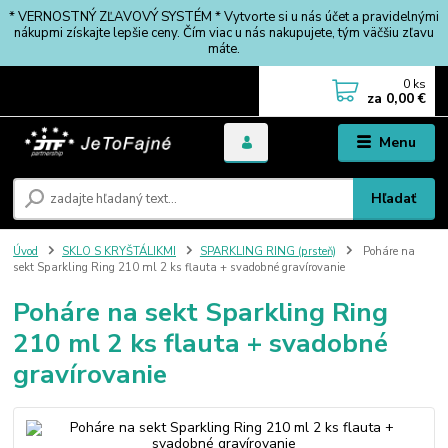
* VERNOSTNÝ ZĽAVOVÝ SYSTÉM * Vytvorte si u nás účet a pravidelnými
nákupmi získajte lepšie ceny. Čím viac u nás nakupujete, tým väčšiu zľavu
máte.
0
ks
za
0,00 €
Menu
Hľadať
Úvod
SKLO S KRYŠTÁLIKMI
SPARKLING RING (prsteň)
Poháre na
sekt Sparkling Ring 210 ml 2 ks flauta + svadobné gravírovanie
Poháre na sekt Sparkling Ring
210 ml 2 ks flauta + svadobné
gravírovanie