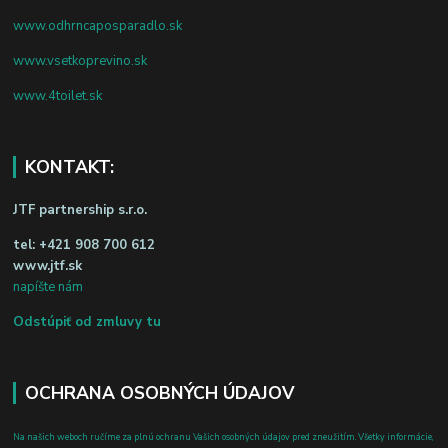
www.odhrncaposparadlo.sk
www.vsetkoprevino.sk
www.4toilet.sk
KONTAKT:
JTF partnership s.r.o.
tel:
+421 908 700 612
www.jtf.sk
napíšte nám
Odstúpiť od zmluvy tu
OCHRANA OSOBNÝCH ÚDAJOV
Na našich weboch ručíme za plnú ochranu Vašich osobných údajov pred zneužitím. Všetky informácie,