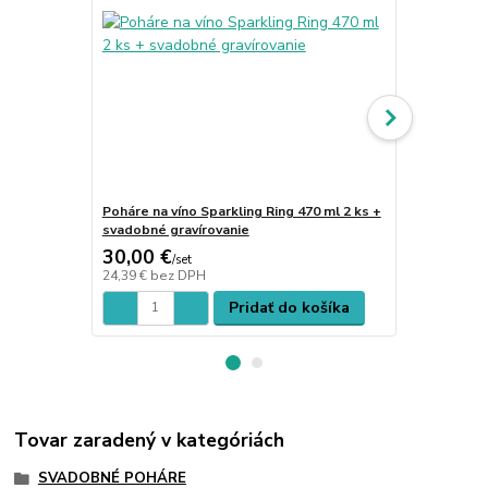
Poháre na víno Sparkling Ring 470 ml 2 ks +
Poháre na ví
svadobné gravírovanie
svadobné gr
30,00 €
29,00 €
/
set
/
s
24,39 €
bez DPH
23,58 €
bez 
Pridať do košíka
Tovar zaradený v kategóriách
SVADOBNÉ POHÁRE