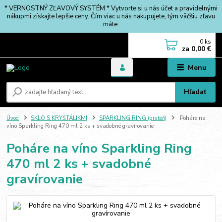
* VERNOSTNÝ ZĽAVOVÝ SYSTÉM * Vytvorte si u nás účet a pravidelnými
nákupmi získajte lepšie ceny. Čím viac u nás nakupujete, tým väčšiu zľavu
máte.
0
ks
za
0,00 €
Menu
Hľadať
Úvod
SKLO S KRYŠTÁLIKMI
SPARKLING RING (prsteň)
Poháre na
víno Sparkling Ring 470 ml 2 ks + svadobné gravírovanie
Poháre na víno Sparkling Ring
470 ml 2 ks + svadobné
gravírovanie