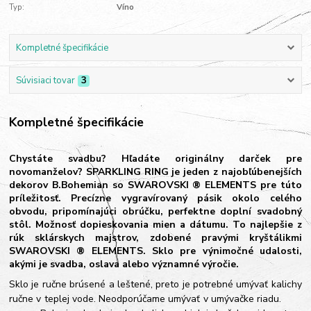
Typ:
Víno
Kompletné špecifikácie
Súvisiaci tovar
3
Kompletné špecifikácie
Chystáte svadbu? Hľadáte originálny darček pre
novomanželov? SPARKLING RING je jeden z najobľúbenejších
dekorov B.Bohemian so SWAROVSKI ® ELEMENTS pre túto
príležitosť. Precízne vygravírovaný pásik okolo celého
obvodu, pripomínajúci obrúčku, perfektne doplní svadobný
stôl. Možnosť dopieskovania mien a dátumu. To najlepšie z
rúk sklárskych majstrov, zdobené pravými kryštálikmi
SWAROVSKI ® ELEMENTS. Sklo pre výnimočné udalosti,
akými je svadba, oslava alebo významné výročie.
Sklo je ručne brúsené a leštené, preto je potrebné umývať kalichy
ručne v teplej vode. Neodporúčame umývať v umývačke riadu.