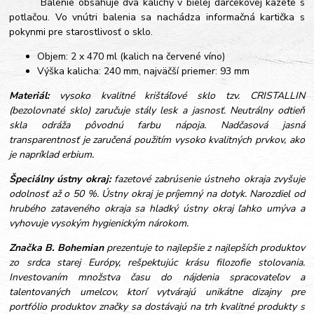
Balenie obsahuje dva kalichy v bielej darčekovej kazete s
potlačou. Vo vnútri balenia sa nachádza informačná kartička s
pokynmi pre starostlivosť o sklo.
Objem: 2 x 470 ml (kalich na červené víno)
Výška kalicha: 240 mm, najväčší priemer: 93 mm
Materiál:
vysoko kvalitné krištáľové sklo tzv. CRISTALLIN
(bezolovnaté sklo) zaručuje stály lesk a jasnosť. Neutrálny odtieň
skla odráža pôvodnú farbu nápoja. Nadčasová jasná
transparentnosť je zaručená použitím vysoko kvalitných prvkov, ako
je napríklad erbium.
Špeciálny ústny okraj:
fazetové zabrúsenie ústneho okraja zvyšuje
odolnosť až o 50 %. Ústny okraj je príjemný na dotyk. Narozdiel od
hrubého zataveného okraja sa hladký ústny okraj ľahko umýva a
vyhovuje vysokým hygienickým nárokom.
Značka B. Bohemian
prezentuje to najlepšie z najlepších produktov
zo srdca starej Európy, rešpektujúc krásu filozofie stolovania.
Investovaním množstva času do nájdenia spracovateľov a
talentovaných umelcov, ktorí vytvárajú unikátne dizajny pre
portfólio produktov značky sa dostávajú na trh kvalitné produkty s