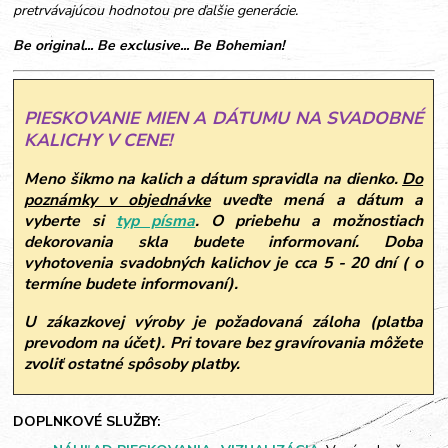
pretrvávajúcou hodnotou pre ďalšie generácie.
Be original... Be exclusive... Be Bohemian!
PIESKOVANIE MIEN A DÁTUMU NA SVADOBNÉ
KALICHY V CENE!
Meno šikmo na kalich a dátum spravidla na dienko.
Do
poznámky v objednávke
uveďte mená a dátum a
vyberte si
typ písma
.
O priebehu a možnostiach
dekorovania skla budete informovaní. Doba
vyhotovenia svadobných kalichov je cca 5 - 20 dní ( o
termíne budete informovaní).
U zákazkovej výroby je požadovaná záloha (platba
prevodom na účet). Pri tovare bez gravírovania môžete
zvoliť ostatné spôsoby platby.
DOPLNKOVÉ SLUŽBY: