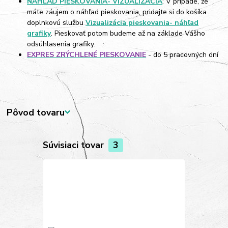
NÁHĽAD PIESKOVANIA- VIZUALIZÁCIA
: V prípade, že
máte záujem o náhľad pieskovania, pridajte si do košíka
doplnkovú službu
Vizualizácia pieskovania- náhľad
grafiky
. Pieskovať potom budeme až na základe Vášho
odsúhlasenia grafiky.
EXPRES ZRÝCHLENÉ PIESKOVANIE
- do 5 pracovných dní
Pôvod tovaru
Súvisiaci tovar
3