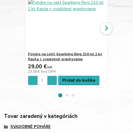
Poháre na sekt Sparkling Ring 210 ml 2 ks
Poháre na ví
flauta + svadobné gravírovanie
svadobné gr
29,00 €
30,00 €
/
set
/
s
23,58 €
bez DPH
24,39 €
bez 
Pridať do košíka
Tovar zaradený v kategóriách
SVADOBNÉ POHÁRE