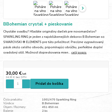
BBohemian crystal + pieskovanie
Chystáte svadbu? Hľadáte originálny darček pre novomanželov?
SPARKLING RING je jeden z najobľúbenejších dekorov B.Bohemian so
SWAROVSKI ® ELEMENTS pre túto príležitosť. Precízne vygravírovaný
pásik okolo celého obvodu, pripomínajúci obrúčku, perfektne doplní
svadobný stôl. Možnosť dopieskovania mien...
celý popis
30,00 €
/
set
24,39 €
bez DPH
Pridať do košíka
Číslo produktu:
1001/470 Sparkling Ring
Výrobca:
B.Bohemian
Objem / Rozmery:
451-650 ml
Balenie:
2 ks