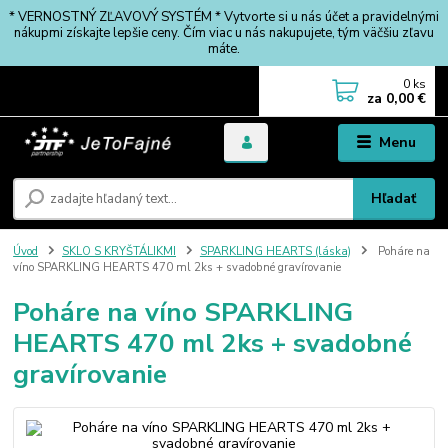
* VERNOSTNÝ ZĽAVOVÝ SYSTÉM * Vytvorte si u nás účet a pravidelnými
nákupmi získajte lepšie ceny. Čím viac u nás nakupujete, tým väčšiu zľavu
máte.
0
ks
za
0,00 €
Menu
Hľadať
Úvod
SKLO S KRYŠTÁLIKMI
SPARKLING HEARTS (láska)
Poháre na
víno SPARKLING HEARTS 470 ml 2ks + svadobné gravírovanie
Poháre na víno SPARKLING
HEARTS 470 ml 2ks + svadobné
gravírovanie