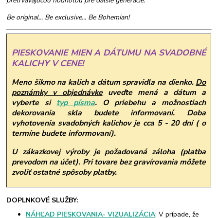
pretrvávajúcou hodnotou pre ďalšie generácie.
Be original... Be exclusive... Be Bohemian!
PIESKOVANIE MIEN A DÁTUMU NA SVADOBNÉ
KALICHY V CENE!
Meno šikmo na kalich a dátum spravidla na dienko.
Do
poznámky v objednávke
uveďte mená a dátum a
vyberte si
typ písma
.
O priebehu a možnostiach
dekorovania skla budete informovaní. Doba
vyhotovenia svadobných kalichov je cca 5 - 20 dní ( o
termíne budete informovaní).
U zákazkovej výroby je požadovaná záloha (platba
prevodom na účet). Pri tovare bez gravírovania môžete
zvoliť ostatné spôsoby platby.
DOPLNKOVÉ SLUŽBY:
NÁHĽAD PIESKOVANIA- VIZUALIZÁCIA
: V prípade, že