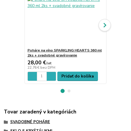
Poháre na víno SPARKLING HEARTS 360 ml
Poháre na s
2ks + svadobné gravírovanie
ks + piesko
28,00 €
28,00 €
/
set
/
s
22,76 €
bez DPH
22,76 €
bez 
Pridať do košíka
Tovar zaradený v kategóriách
SVADOBNÉ POHÁRE