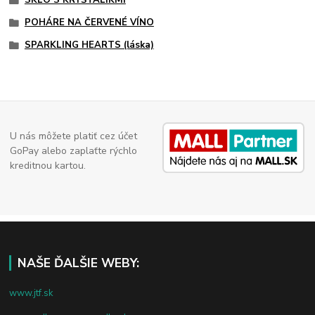
SKLO S KRYŠTÁLIKMI
POHÁRE NA ČERVENÉ VÍNO
SPARKLING HEARTS (láska)
U nás môžete platiť cez účet
GoPay alebo zaplaťte rýchlo
kreditnou kartou.
NAŠE ĎALŠIE WEBY:
www.jtf.sk