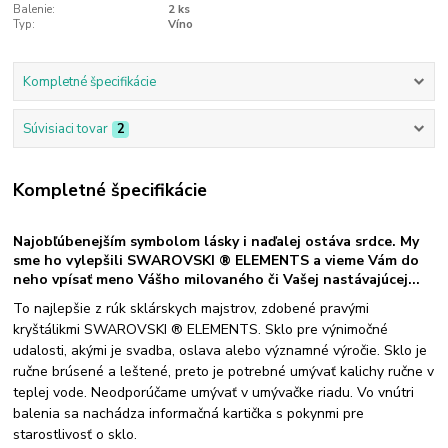
Balenie:
2 ks
Typ:
Víno
Kompletné špecifikácie
Súvisiaci tovar
2
Kompletné špecifikácie
Najobľúbenejším symbolom lásky i naďalej ostáva srdce. My
sme ho vylepšili SWAROVSKI ® ELEMENTS a vieme Vám do
neho vpísať meno Vášho milovaného či Vašej nastávajúcej...
To najlepšie z rúk sklárskych majstrov, zdobené pravými
kryštálikmi SWAROVSKI ® ELEMENTS. Sklo pre výnimočné
udalosti, akými je svadba, oslava alebo významné výročie. Sklo je
ručne brúsené a leštené, preto je potrebné umývať kalichy ručne v
teplej vode. Neodporúčame umývať v umývačke riadu. Vo vnútri
balenia sa nachádza informačná kartička s pokynmi pre
starostlivosť o sklo.