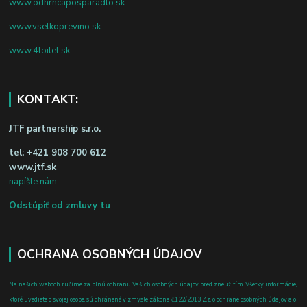
www.odhrncaposparadlo.sk
www.vsetkoprevino.sk
www.4toilet.sk
KONTAKT:
JTF partnership s.r.o.
tel:
+421 908 700 612
www.jtf.sk
napíšte nám
Odstúpiť od zmluvy tu
OCHRANA OSOBNÝCH ÚDAJOV
Na našich weboch ručíme za plnú ochranu Vašich osobných údajov pred zneužitím. Všetky informácie,
ktoré uvediete o svojej osobe, sú chránené v zmysle zákona č.122/2013 Z.z. o ochrane osobných údajov a o