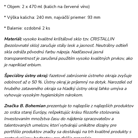
* Objem: 2 x 470 ml (kalich na červené víno)
* Výška kalicha: 240 mm, najväčší priemer: 93 mm
* Balenie: ozdobné 2 ks
Materiál:
vysoko kvalitné krištáľové sklo tzv. CRISTALLIN
(bezolovnaté sklo) zaručuje stály lesk a jasnosť. Neutrálny odtieň
skla odráža pôvodnú farbu nápoja. Nadčasová jasná
transparentnosť je zaručená použitím vysoko kvalitných prvkov, ako
je napríklad erbium.
Špeciálny ústny okraj:
fazetové zabrúsenie ústneho okraja zvyšuje
odolnosť až o 50 %. Ústny okraj je príjemný na dotyk. Narozdiel od
hrubého zataveného okraja sa hladký ústny okraj ľahko umýva a
vyhovuje vysokým hygienickým nárokom.
Značka B. Bohemian
prezentuje to najlepšie z najlepších produktov
zo srdca starej Európy, rešpektujúc krásu filozofie stolovania.
Investovaním množstva času do nájdenia spracovateľov a
talentovaných umelcov, ktorí vytvárajú unikátne dizajny pre
portfólio produktov značky sa dostávajú na trh kvalitné produkty s