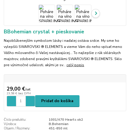
BBohemian crystal + pieskovanie
Najobľúbenejším symbolom lásky i naďalej ostáva srdce. My sme ho
vylepšili SWAROVSKI ® ELEMENTS a vieme Vám do neho vpísať meno
Vášho milovaného či Vašej nastávajúcej... To najlepšie z rúk sklárskych
majstrov, zdobené pravými kryštálikmi SWAROVSKI ® ELEMENTS. Sklo
pre výnimočné udalosti, akými je sv...
celý popis
29,00 €
/
set
23,58 €
bez DPH
Pridať do košíka
Číslo produktu:
1001/470 Hearts ok2
Výrobca:
B.Bohemian
Objem / Rozmery:
451-650 ml