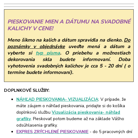
PIESKOVANIE MIEN A DÁTUMU NA SVADOBNÉ
KALICHY V CENE!
Meno šikmo na kalich a dátum spravidla na dienko.
Do
poznámky v objednávke
uveďte mená a dátum a
vyberte si
typ písma
.
O priebehu a možnostiach
dekorovania skla budete informovaní. Doba
vyhotovenia svadobných kalichov je cca 5 - 20 dní ( o
termíne budete informovaní).
DOPLNKOVÉ SLUŽBY:
NÁHĽAD PIESKOVANIA- VIZUALIZÁCIA
: V prípade, že
máte záujem o náhľad pieskovania, pridajte si do košíka
doplnkovú službu
Vizualizácia pieskovania- náhľad
grafiky
. Pieskovať potom budeme až na základe Vášho
odsúhlasenia grafiky.
EXPRES ZRÝCHLENÉ PIESKOVANIE
- do 5 pracovných dní