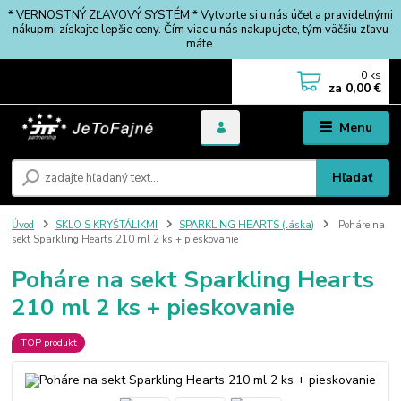
* VERNOSTNÝ ZĽAVOVÝ SYSTÉM * Vytvorte si u nás účet a pravidelnými
nákupmi získajte lepšie ceny. Čím viac u nás nakupujete, tým väčšiu zľavu
máte.
0
ks
za
0,00 €
Menu
Hľadať
Úvod
SKLO S KRYŠTÁLIKMI
SPARKLING HEARTS (láska)
Poháre na
sekt Sparkling Hearts 210 ml 2 ks + pieskovanie
Poháre na sekt Sparkling Hearts
210 ml 2 ks + pieskovanie
TOP produkt