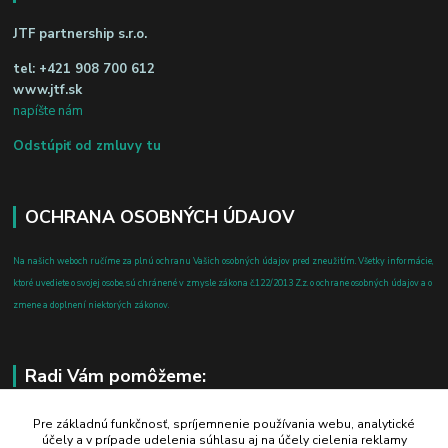
JTF partnership s.r.o.
tel:
+421 908 700 612
www.jtf.sk
napíšte nám
Odstúpiť od zmluvy tu
OCHRANA OSOBNÝCH ÚDAJOV
Na našich weboch ručíme za plnú ochranu Vašich osobných údajov pred zneužitím. Všetky informácie,
ktoré uvediete o svojej osobe, sú chránené v zmysle zákona č.122/2013 Z.z. o ochrane osobných údajov a o
zmene a doplnení niektorých zákonov.
Radi Vám pomôžeme:
+421 908 700 612
Pre základnú funkčnosť, spríjemnenie používania webu, analytické
účely a v prípade udelenia súhlasu aj na účely cielenia reklamy
po-pia: 8.00 - 16.00