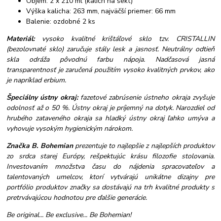
Objem: 2 x 210 ml (kalich na sekt)
Výška kalicha: 263 mm, najväčší priemer: 66 mm
Balenie: ozdobné 2 ks
Materiál:
vysoko kvalitné krištáľové sklo tzv. CRISTALLIN
(bezolovnaté sklo) zaručuje stály lesk a jasnosť. Neutrálny odtieň
skla odráža pôvodnú farbu nápoja. Nadčasová jasná
transparentnosť je zaručená použitím vysoko kvalitných prvkov, ako
je napríklad erbium.
Špeciálny ústny okraj:
fazetové zabrúsenie ústneho okraja zvyšuje
odolnosť až o 50 %. Ústny okraj je príjemný na dotyk. Narozdiel od
hrubého zataveného okraja sa hladký ústny okraj ľahko umýva a
vyhovuje vysokým hygienickým nárokom.
Značka B. Bohemian
prezentuje to najlepšie z najlepších produktov
zo srdca starej Európy, rešpektujúc krásu filozofie stolovania.
Investovaním množstva času do nájdenia spracovateľov a
talentovaných umelcov, ktorí vytvárajú unikátne dizajny pre
portfólio produktov značky sa dostávajú na trh kvalitné produkty s
pretrvávajúcou hodnotou pre ďalšie generácie.
Be original... Be exclusive... Be Bohemian!