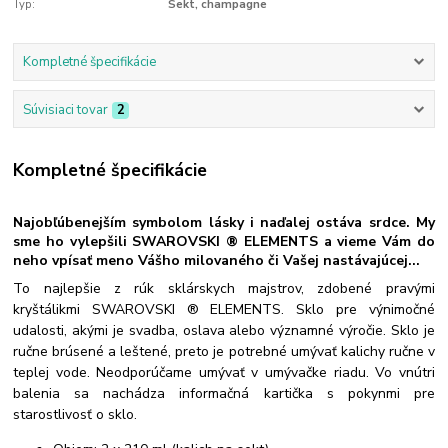
Typ:
Sekt, champagne
Kompletné špecifikácie
Súvisiaci tovar
2
Kompletné špecifikácie
Najobľúbenejším symbolom lásky i naďalej ostáva srdce. My
sme ho vylepšili SWAROVSKI ® ELEMENTS a vieme Vám do
neho vpísať meno Vášho milovaného či Vašej nastávajúcej...
To najlepšie z rúk sklárskych majstrov, zdobené pravými
kryštálikmi SWAROVSKI ® ELEMENTS. Sklo pre výnimočné
udalosti, akými je svadba, oslava alebo významné výročie. Sklo je
ručne brúsené a leštené, preto je potrebné umývať kalichy ručne v
teplej vode. Neodporúčame umývať v umývačke riadu. Vo vnútri
balenia sa nachádza informačná kartička s pokynmi pre
starostlivosť o sklo.