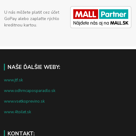
U nás môžete platiť cez účet
GoPay alebo zaplaťte rýchlo
kreditnou kartou.
NAŠE ĎALŠIE WEBY:
www.jtf.sk
www.odhrncaposparadlo.sk
www.vsetkoprevino.sk
www.4toilet.sk
KONTAKT: