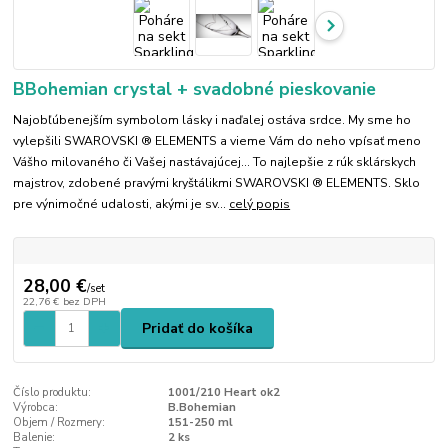
BBohemian crystal + svadobné pieskovanie
Najobľúbenejším symbolom lásky i naďalej ostáva srdce. My sme ho
vylepšili SWAROVSKI ® ELEMENTS a vieme Vám do neho vpísať meno
Vášho milovaného či Vašej nastávajúcej... To najlepšie z rúk sklárskych
majstrov, zdobené pravými kryštálikmi SWAROVSKI ® ELEMENTS. Sklo
pre výnimočné udalosti, akými je sv...
celý popis
28,00 €
/
set
22,76 €
bez DPH
Pridať do košíka
Číslo produktu:
1001/210 Heart ok2
Výrobca:
B.Bohemian
Objem / Rozmery:
151-250 ml
Balenie:
2 ks