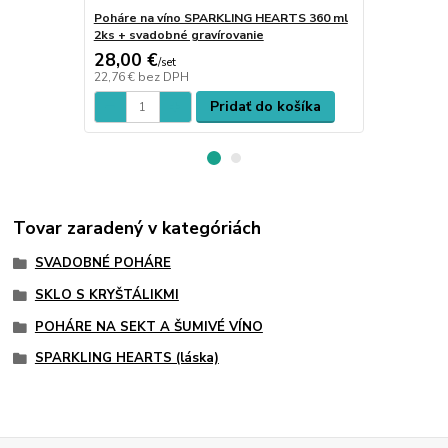
Poháre na víno SPARKLING HEARTS 360 ml
Poháre na v
2ks + svadobné gravírovanie
2ks + svado
28,00 €
29,00 €
/
set
/
s
22,76 €
bez DPH
23,58 €
bez 
Pridať do košíka
Tovar zaradený v kategóriách
SVADOBNÉ POHÁRE
SKLO S KRYŠTÁLIKMI
POHÁRE NA SEKT A ŠUMIVÉ VÍNO
SPARKLING HEARTS (láska)