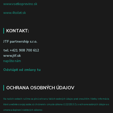
www.vsetkoprevino.sk
www.4toilet.sk
KONTAKT:
JTF partnership s.r.o.
tel:
+421 908 700 612
www.jtf.sk
napíšte nám
Odstúpiť od zmluvy tu
OCHRANA OSOBNÝCH ÚDAJOV
Na našich weboch ručíme za plnú ochranu Vašich osobných údajov pred zneužitím. Všetky informácie,
ktoré uvediete o svojej osobe, sú chránené v zmysle zákona č.122/2013 Z.z. o ochrane osobných údajov a o
zmene a doplnení niektorých zákonov.