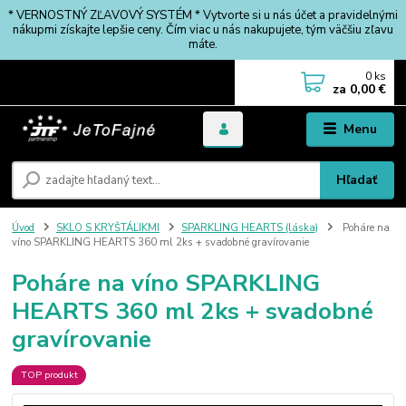
* VERNOSTNÝ ZĽAVOVÝ SYSTÉM * Vytvorte si u nás účet a pravidelnými
nákupmi získajte lepšie ceny. Čím viac u nás nakupujete, tým väčšiu zľavu
máte.
0
ks
za
0,00 €
Menu
Hľadať
Úvod
SKLO S KRYŠTÁLIKMI
SPARKLING HEARTS (láska)
Poháre na
víno SPARKLING HEARTS 360 ml 2ks + svadobné gravírovanie
Poháre na víno SPARKLING
HEARTS 360 ml 2ks + svadobné
gravírovanie
TOP produkt