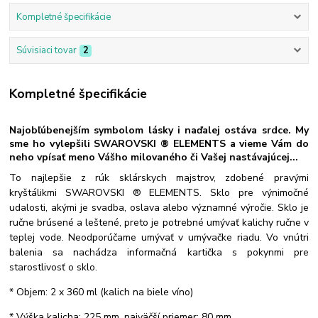
Kompletné špecifikácie
Súvisiaci tovar
2
Kompletné špecifikácie
Najobľúbenejším symbolom lásky i naďalej ostáva srdce. My
sme ho vylepšili SWAROVSKI ® ELEMENTS a vieme Vám do
neho vpísať meno Vášho milovaného či Vašej nastávajúcej...
To najlepšie z rúk sklárskych majstrov, zdobené pravými
kryštálikmi SWAROVSKI ® ELEMENTS. Sklo pre výnimočné
udalosti, akými je svadba, oslava alebo významné výročie. Sklo je
ručne brúsené a leštené, preto je potrebné umývať kalichy ručne v
teplej vode. Neodporúčame umývať v umývačke riadu. Vo vnútri
balenia sa nachádza informačná kartička s pokynmi pre
starostlivosť o sklo.
* Objem: 2 x 360 ml (kalich na biele víno)
* Výška kalicha: 225 mm, najväčší priemer: 80 mm