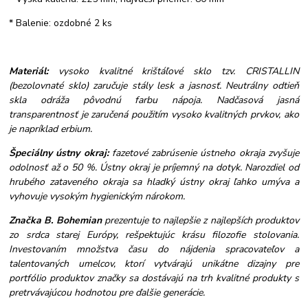
* Balenie: ozdobné 2 ks
Materiál:
vysoko kvalitné krištáľové sklo tzv. CRISTALLIN
(bezolovnaté sklo) zaručuje stály lesk a jasnosť. Neutrálny odtieň
skla odráža pôvodnú farbu nápoja. Nadčasová jasná
transparentnosť je zaručená použitím vysoko kvalitných prvkov, ako
je napríklad erbium.
Špeciálny ústny okraj:
fazetové zabrúsenie ústneho okraja zvyšuje
odolnosť až o 50 %. Ústny okraj je príjemný na dotyk. Narozdiel od
hrubého zataveného okraja sa hladký ústny okraj ľahko umýva a
vyhovuje vysokým hygienickým nárokom.
Značka B. Bohemian
prezentuje to najlepšie z najlepších produktov
zo srdca starej Európy, rešpektujúc krásu filozofie stolovania.
Investovaním množstva času do nájdenia spracovateľov a
talentovaných umelcov, ktorí vytvárajú unikátne dizajny pre
portfólio produktov značky sa dostávajú na trh kvalitné produkty s
pretrvávajúcou hodnotou pre ďalšie generácie.