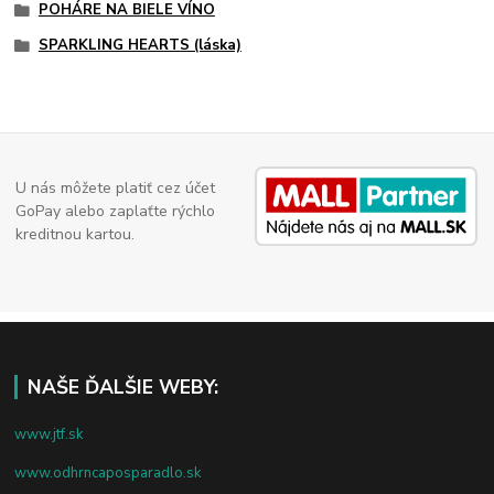
POHÁRE NA BIELE VÍNO
SPARKLING HEARTS (láska)
U nás môžete platiť cez účet
GoPay alebo zaplaťte rýchlo
kreditnou kartou.
NAŠE ĎALŠIE WEBY:
www.jtf.sk
www.odhrncaposparadlo.sk