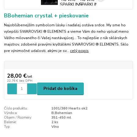
BBohemian crystal + pieskovanie
Najobľúbenejším symbolom lásky i naďalej ostáva srdce. My sme ho
vylepšili SWAROVSKI ® ELEMENTS a vieme Vám do neho vpísať meno
Vášho milovaného či Vašej nastávajúcej... To najlepšie z rúk sklárskych
majstrov, zdobené pravými kryštálikmi SWAROVSKI ® ELEMENTS. Sklo
pre výnimočné udalosti, akými je sv...
celý popis
28,00 €
/
set
22,76 €
bez DPH
Pridať do košíka
Číslo produktu:
1001/360 Hearts ok2
Výrobca:
B.Bohemian
Objem / Rozmery:
351-450 ml
Balenie:
2 ks
Typ:
Víno