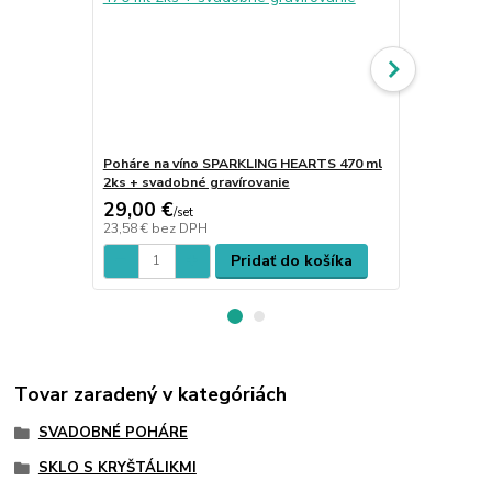
Poháre na víno SPARKLING HEARTS 470 ml
Poháre na s
2ks + svadobné gravírovanie
ks + piesko
29,00 €
28,00 €
/
set
/
s
23,58 €
bez DPH
22,76 €
bez 
Pridať do košíka
Tovar zaradený v kategóriách
SVADOBNÉ POHÁRE
SKLO S KRYŠTÁLIKMI