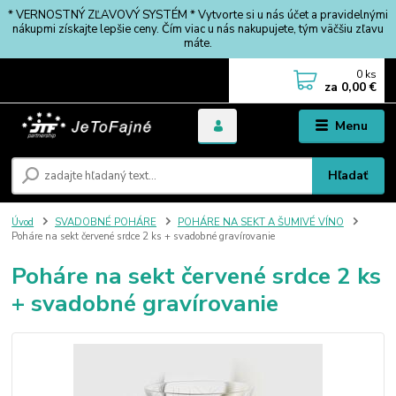
* VERNOSTNÝ ZĽAVOVÝ SYSTÉM * Vytvorte si u nás účet a pravidelnými
nákupmi získajte lepšie ceny. Čím viac u nás nakupujete, tým väčšiu zľavu
máte.
0
ks
za
0,00 €
Menu
Hľadať
Úvod
SVADOBNÉ POHÁRE
POHÁRE NA SEKT A ŠUMIVÉ VÍNO
Poháre na sekt červené srdce 2 ks + svadobné gravírovanie
Poháre na sekt červené srdce 2 ks
+ svadobné gravírovanie