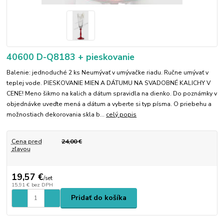
40600 D-Q8183 + pieskovanie
Balenie: jednoduché 2 ks Neumývať v umývačke riadu. Ručne umývať v
teplej vode. PIESKOVANIE MIEN A DÁTUMU NA SVADOBNÉ KALICHY V
CENE! Meno šikmo na kalich a dátum spravidla na dienko. Do poznámky v
objednávke uveďte mená a dátum a vyberte si typ písma. O priebehu a
možnostiach dekorovania skla b...
celý popis
Cena pred
24,00 €
zľavou
19,57 €
/
set
15,91 €
bez DPH
Pridať do košíka