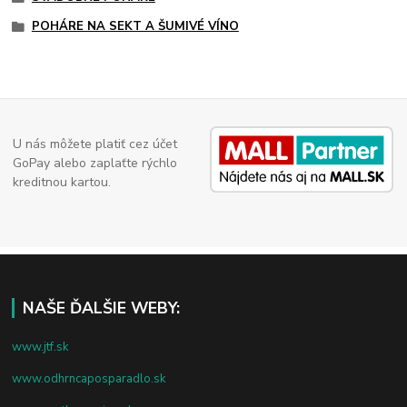
POHÁRE NA SEKT A ŠUMIVÉ VÍNO
U nás môžete platiť cez účet
GoPay alebo zaplaťte rýchlo
kreditnou kartou.
NAŠE ĎALŠIE WEBY:
www.jtf.sk
www.odhrncaposparadlo.sk