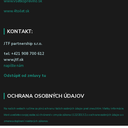
www.vsetkoprevino.sk
www.4toilet.sk
KONTAKT:
JTF partnership s.r.o.
tel:
+421 908 700 612
www.jtf.sk
napíšte nám
Odstúpiť od zmluvy tu
OCHRANA OSOBNÝCH ÚDAJOV
Na našich weboch ručíme za plnú ochranu Vašich osobných údajov pred zneužitím. Všetky informácie,
ktoré uvediete o svojej osobe, sú chránené v zmysle zákona č.122/2013 Z.z. o ochrane osobných údajov a o
zmene a doplnení niektorých zákonov.