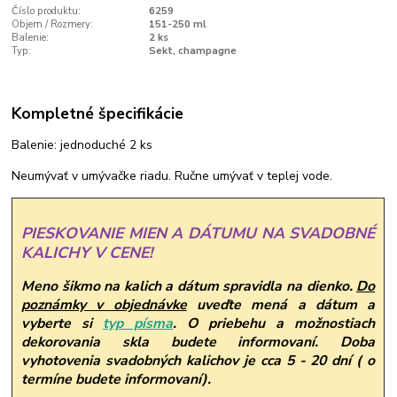
Číslo produktu:
6259
Objem / Rozmery:
151-250 ml
Balenie:
2 ks
Typ:
Sekt, champagne
Kompletné špecifikácie
Balenie: jednoduché 2 ks
Neumývať v umývačke riadu. Ručne umývať v teplej vode.
PIESKOVANIE MIEN A DÁTUMU NA SVADOBNÉ
KALICHY V CENE!
Meno šikmo na kalich a dátum spravidla na dienko.
Do
poznámky v objednávke
uveďte mená a dátum a
vyberte si
typ písma
.
O priebehu a možnostiach
dekorovania skla budete informovaní. Doba
vyhotovenia svadobných kalichov je cca 5 - 20 dní ( o
termíne budete informovaní).