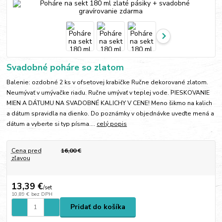
Svadobné poháre so zlatom
Balenie: ozdobné 2 ks v ofsetovej krabičke Ručne dekorované zlatom.
Neumývať v umývačke riadu. Ručne umývať v teplej vode. PIESKOVANIE
MIEN A DÁTUMU NA SVADOBNÉ KALICHY V CENE! Meno šikmo na kalich
a dátum spravidla na dienko. Do poznámky v objednávke uveďte mená a
dátum a vyberte si typ písma....
celý popis
Cena pred
16,00 €
zľavou
13,39 €
/
set
10,89 €
bez DPH
Pridať do košíka