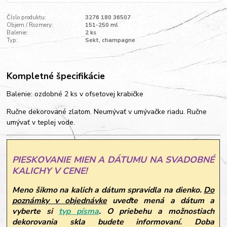
Číslo produktu:
3276 180 36507
Objem / Rozmery:
151-250 ml
Balenie:
2 ks
Typ:
Sekt, champagne
Kompletné špecifikácie
Balenie: ozdobné 2 ks v ofsetovej krabičke
Ručne dekorované zlatom. Neumývať v umývačke riadu. Ručne
umývať v teplej vode.
PIESKOVANIE MIEN A DÁTUMU NA SVADOBNÉ
KALICHY V CENE!
Meno šikmo na kalich a dátum spravidla na dienko.
Do
poznámky v objednávke
uveďte mená a dátum a
vyberte si
typ písma
.
O priebehu a možnostiach
dekorovania skla budete informovaní. Doba