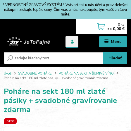
* VERNOSTNÝ ZĽAVOVÝ SYSTÉM * Vytvorte si u nás účet a pravidelnými
nákupmi získajte lepšie ceny. Čím viac u nás nakupujete, tým väčšiu zľavu
máte.
0
ks
za
0,00 €
Menu
Hľadať
Úvod
SVADOBNÉ POHÁRE
POHÁRE NA SEKT A ŠUMIVÉ VÍNO
Poháre na sekt 180 ml zlaté pásiky + svadobné gravírovanie zdarma
Poháre na sekt 180 ml zlaté
pásiky + svadobné gravírovanie
zdarma
Akcia