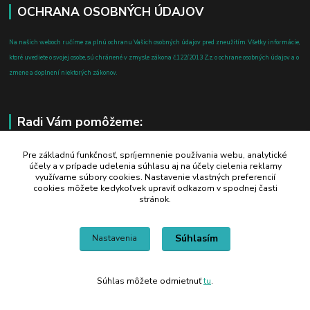
OCHRANA OSOBNÝCH ÚDAJOV
Na našich weboch ručíme za plnú ochranu Vašich osobných údajov pred zneužitím. Všetky informácie,
ktoré uvediete o svojej osobe, sú chránené v zmysle zákona č.122/2013 Z.z. o ochrane osobných údajov a o
zmene a doplnení niektorých zákonov.
Radi Vám pomôžeme:
+421 908 700 612
Pre základnú funkčnosť, spríjemnenie používania webu, analytické
účely a v prípade udelenia súhlasu aj na účely cielenia reklamy
po-pia: 8.00 - 16.00
využívame súbory cookies. Nastavenie vlastných preferencií
cookies môžete kedykoľvek upraviť odkazom v spodnej časti
business@jtf.sk
stránok.
Súhlasím
Nastavenia
Súhlas môžete odmietnuť
tu
.
Vytvorené na
Eshop-rychlo.sk