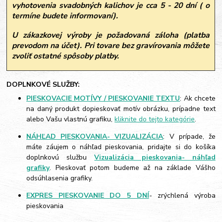
vyhotovenia svadobných kalichov je cca 5 - 20 dní ( o
termíne budete informovaní).
U zákazkovej výroby je požadovaná záloha (platba
prevodom na účet). Pri tovare bez gravírovania môžete
zvoliť ostatné spôsoby platby.
DOPLNKOVÉ SLUŽBY:
PIESKOVACIE MOTÍVY / PIESKOVANIE TEXTU
: Ak chcete
na daný produkt dopieskovať motív obrázku, prípadne text
alebo Vašu vlastnú grafiku,
kliknite do tejto kategórie
.
NÁHĽAD PIESKOVANIA- VIZUALIZÁCIA
: V prípade, že
máte záujem o náhľad pieskovania, pridajte si do košíka
doplnkovú službu
Vizualizácia pieskovania- náhľad
grafiky
. Pieskovať potom budeme až na základe Vášho
odsúhlasenia grafiky.
EXPRES PIESKOVANIE DO 5 DNÍ
- zrýchlená výroba
pieskovania