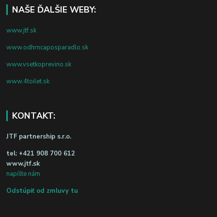
NAŠE ĎALŠIE WEBY:
www.jtf.sk
www.odhrncaposparadlo.sk
www.vsetkoprevino.sk
www.4toilet.sk
KONTAKT:
JTF partnership s.r.o.
tel:
+421 908 700 612
www.jtf.sk
napíšte nám
Odstúpiť od zmluvy tu