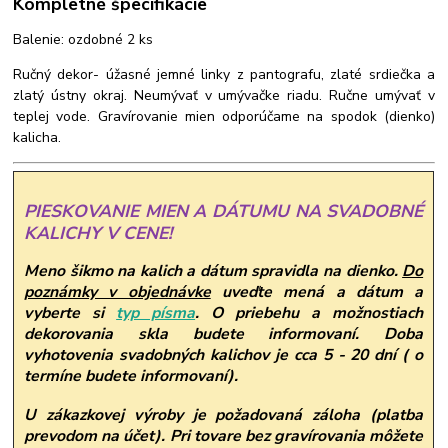
Kompletné špecifikácie
Balenie: ozdobné 2 ks
Ručný dekor- úžasné jemné linky z pantografu, zlaté srdiečka a
zlatý ústny okraj. Neumývať v umývačke riadu. Ručne umývať v
teplej vode. Gravírovanie mien odporúčame na spodok (dienko)
kalicha.
PIESKOVANIE MIEN A DÁTUMU NA SVADOBNÉ
KALICHY V CENE!
Meno šikmo na kalich a dátum spravidla na dienko.
Do
poznámky v objednávke
uveďte mená a dátum a
vyberte si
typ písma
.
O priebehu a možnostiach
dekorovania skla budete informovaní. Doba
vyhotovenia svadobných kalichov je cca 5 - 20 dní ( o
termíne budete informovaní).
U zákazkovej výroby je požadovaná záloha (platba
prevodom na účet). Pri tovare bez gravírovania môžete