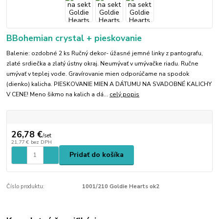
BBohemian crystal + pieskovanie
Balenie: ozdobné 2 ks Ručný dekor- úžasné jemné linky z pantografu,
zlaté srdiečka a zlatý ústny okraj. Neumývať v umývačke riadu. Ručne
umývať v teplej vode. Gravírovanie mien odporúčame na spodok
(dienko) kalicha. PIESKOVANIE MIEN A DÁTUMU NA SVADOBNÉ KALICHY
V CENE! Meno šikmo na kalich a dá...
celý popis
26,78 €
/
set
21,77 €
bez DPH
Pridať do košíka
Číslo produktu:
1001/210 Goldie Hearts ok2