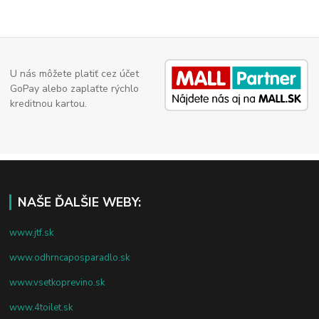
U nás môžete platiť cez účet
GoPay alebo zaplaťte rýchlo
kreditnou kartou.
NAŠE ĎALŠIE WEBY:
www.jtf.sk
www.odhrncaposparadlo.sk
www.vsetkoprevino.sk
www.4toilet.sk