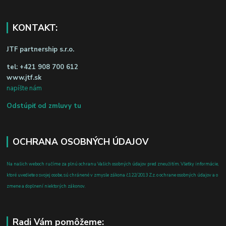
KONTAKT:
JTF partnership s.r.o.
tel:
+421 908 700 612
www.jtf.sk
napíšte nám
Odstúpiť od zmluvy tu
OCHRANA OSOBNÝCH ÚDAJOV
Na našich weboch ručíme za plnú ochranu Vašich osobných údajov pred zneužitím. Všetky informácie,
ktoré uvediete o svojej osobe, sú chránené v zmysle zákona č.122/2013 Z.z. o ochrane osobných údajov a o
zmene a doplnení niektorých zákonov.
Radi Vám pomôžeme: