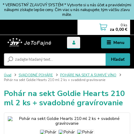
* VERNOSTNÝ ZĽAVOVÝ SYSTÉM * Vytvorte si u nás účet a pravidelnými
nákupmi získajte lepšie ceny. Čím viac u nás nakupujete, tým väčšiu zľavu
máte.
0
ks
za
0,00 €
Menu
Hľadať
Úvod
SVADOBNÉ POHÁRE
POHÁRE NA SEKT A ŠUMIVÉ VÍNO
Pohár na sekt Goldie Hearts 210 ml 2 ks + svadobné gravírovanie
Pohár na sekt Goldie Hearts 210
ml 2 ks + svadobné gravírovanie