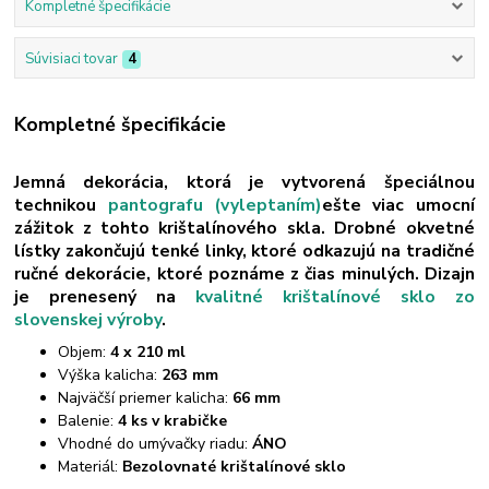
Kompletné špecifikácie
Súvisiaci tovar
4
Kompletné špecifikácie
Jemná dekorácia, ktorá je vytvorená špeciálnou
technikou
pantografu (vyleptaním)
ešte viac umocní
zážitok z tohto krištalínového skla. Drobné okvetné
lístky zakončujú tenké linky, ktoré odkazujú na tradičné
ručné dekorácie, ktoré poznáme z čias minulých. Dizajn
je prenesený na
kvalitné krištalínové sklo zo
slovenskej výroby
.
Objem:
4 x 210 ml
Výška kalicha:
263 mm
Najväčší priemer kalicha:
66 mm
Balenie:
4 ks v krabičke
Vhodné do umývačky riadu:
ÁNO
Materiál:
Bezolovnaté krištalínové sklo