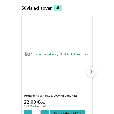
Súvisiaci tovar
4
Poháre na whisky LIDKA 410 ml 4 ks
Poháre na ví
22,00 €
25,00 €
/
set
/
s
17,89 €
bez DPH
20,33 €
bez 
Pridať do košíka