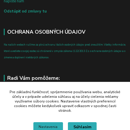
napíšte nám
Odstúpiť od zmluvy tu
OCHRANA OSOBNÝCH ÚDAJOV
Na našich weboch ručíme za plnú ochranu Vašich osobných údajov pred zneužitím. Všetky informácie,
ktoré uvediete o svojej osobe, sú chránené v zmysle zákona č.122/2013 Z.z. o ochrane osobných údajov a o
zmene a doplnení niektorých zákonov.
Radi Vám pomôžeme:
+421 908 700 612
Pre základnú funkčnosť, spríjemnenie používania webu, analytické
účely a v prípade udelenia súhlasu aj na účely cielenia reklamy
po-pia: 8.00 - 16.00
využívame súbory cookies. Nastavenie vlastných preferencií
cookies môžete kedykoľvek upraviť odkazom v spodnej časti
business@jtf.sk
stránok.
Súhlasím
Nastavenia