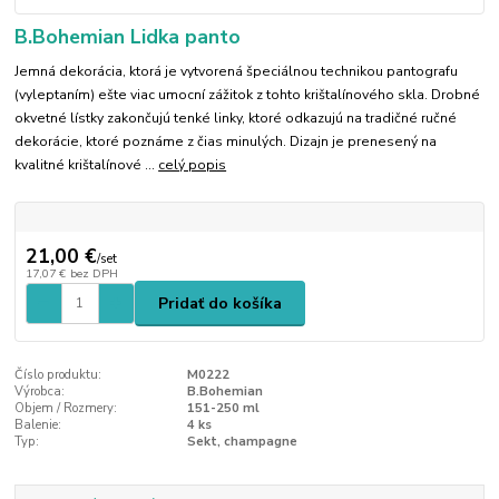
B.Bohemian Lidka panto
Jemná dekorácia, ktorá je vytvorená špeciálnou technikou pantografu
(vyleptaním) ešte viac umocní zážitok z tohto krištalínového skla. Drobné
okvetné lístky zakončujú tenké linky, ktoré odkazujú na tradičné ručné
dekorácie, ktoré poznáme z čias minulých. Dizajn je prenesený na
kvalitné krištalínové ...
celý popis
21,00 €
/
set
17,07 €
bez DPH
Pridať do košíka
Číslo produktu:
M0222
Výrobca:
B.Bohemian
Objem / Rozmery:
151-250 ml
Balenie:
4 ks
Typ:
Sekt, champagne