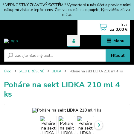
* VERNOSTNÝ ZĽAVOVÝ SYSTÉM * Vytvorte si u nás účet a pravidelnými
nákupmi získajte lepšie ceny. Čím viac u nás nakupujete, tým väčšiu zľavu
máte.
0
ks
za
0,00 €
Menu
Hľadať
Úvod
SKLO BRÚSENÉ
LIDKA
Poháre na sekt LIDKA 210 ml 4 ks
Poháre na sekt LIDKA 210 ml 4
ks