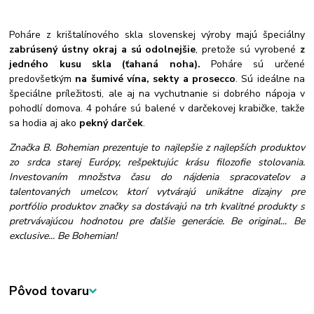
Poháre z krištalínového skla slovenskej výroby majú špeciálny
zabrúsený ústny okraj a sú odolnejšie
, pretože sú vyrobené
z
jedného kusu skla (ťahaná noha).
Poháre sú určené
predovšetkým
na šumivé vína, sekty a prosecco
. Sú ideálne na
špeciálne príležitosti, ale aj na vychutnanie si dobrého nápoja v
pohodlí domova. 4 poháre sú balené v darčekovej krabičke, takže
sa hodia aj ako
pekný darček
.
Značka B. Bohemian prezentuje to najlepšie z najlepších produktov
zo srdca starej Európy, rešpektujúc krásu filozofie stolovania.
Investovaním množstva času do nájdenia spracovateľov a
talentovaných umelcov, ktorí vytvárajú unikátne dizajny pre
portfólio produktov značky sa dostávajú na trh kvalitné produkty s
pretrvávajúcou hodnotou pre ďalšie generácie. Be original... Be
exclusive... Be Bohemian!
Pôvod tovaru