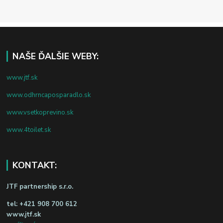
NAŠE ĎALŠIE WEBY:
www.jtf.sk
www.odhrncaposparadlo.sk
www.vsetkoprevino.sk
www.4toilet.sk
KONTAKT:
JTF partnership s.r.o.
tel:
+421 908 700 612
www.jtf.sk