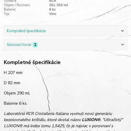
Výrobca:
RCR
Objem / Rozmery:
251-350 ml
Balenie:
6 ks
Typ:
Víno
Kompletné špecifikácie
Súvisiaci tovar
1
Kompletné špecifikácie
H 207 mm
D 82 mm
Objem 290 ml.
Balenie 6 ks.
Laboratóriá RCR Cristalleria Italiana vyvinuli novú generáciu
bezolovnatého krištáľu, ktoré dostal názov
LUXION®
. "Ultračistý"
LUXION® má index lomu 1,5425, čo je najviac v porovnaní s