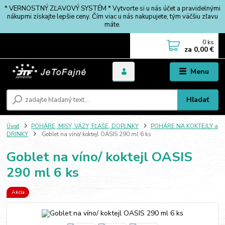
* VERNOSTNÝ ZĽAVOVÝ SYSTÉM * Vytvorte si u nás účet a pravidelnými
nákupmi získajte lepšie ceny. Čím viac u nás nakupujete, tým väčšiu zľavu
máte.
0
ks
za
0,00 €
Menu
Hľadať
Úvod
POHÁRE, MISY, VÁZY, FĽAŠE, DOPLNKY
POHÁRE NA KOKTEJLY a
DRINKY
Goblet na víno/ koktejl OASIS 290 ml 6 ks
Goblet na víno/ koktejl OASIS
290 ml 6 ks
Akcia