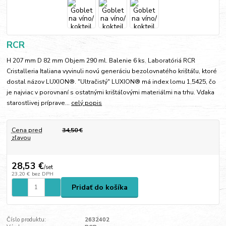
RCR
H 207 mm D 82 mm Objem 290 ml. Balenie 6 ks. Laboratóriá RCR
Cristalleria Italiana vyvinuli novú generáciu bezolovnatého krištáľu, ktoré
dostal názov LUXION®. "Ultračistý" LUXION® má index lomu 1,5425, čo
je najviac v porovnaní s ostatnými krištáľovými materiálmi na trhu. Vďaka
starostlivej príprave...
celý popis
Cena pred
34,50 €
zľavou
28,53 €
/
set
23,20 €
bez DPH
Pridať do košíka
Číslo produktu:
2632402