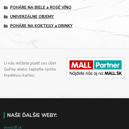
POHÁRE NA BIELE a ROSÉ VÍNO
UNIVERZÁLNE OBJEMY
POHÁRE NA KOKTEJLY a DRINKY
U nás môžete platiť cez účet
GoPay alebo zaplaťte rýchlo
kreditnou kartou.
NAŠE ĎALŠIE WEBY:
www.jtf.sk