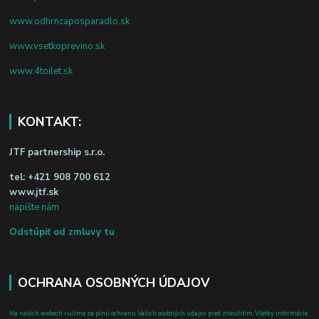
www.odhrncaposparadlo.sk
www.vsetkoprevino.sk
www.4toilet.sk
KONTAKT:
JTF partnership s.r.o.
tel:
+421 908 700 612
www.jtf.sk
napíšte nám
Odstúpiť od zmluvy tu
OCHRANA OSOBNÝCH ÚDAJOV
Na našich weboch ručíme za plnú ochranu Vašich osobných údajov pred zneužitím. Všetky informácie,