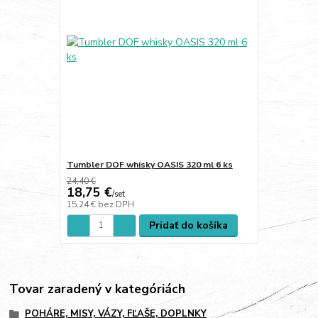
Tumbler DOF whisky OASIS 320 ml 6 ks
24,40 €
18,75 €
/
set
15,24 €
bez DPH
Pridať do košíka
Tovar zaradený v kategóriách
POHÁRE, MISY, VÁZY, FĽAŠE, DOPLNKY