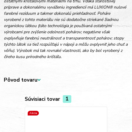
ostatnými krištáľovými materiálmi na trhu. Vďaka starostlivej
príprave a dokonalému vyváženiu ingrediencií má LUXION® nulové
farebné rezíduum a takmer dokonalú priehľadnosť. Poháre
vyrobené z tohto materiálu nie sú dodatočne striekané žiadnou
organickou látkou (táto technológia je používaná ostatnými
výrobcami pre zvýšenie odolnosti pohárov; negatívne však
ovplyvňuje farebnú neutrálnosť a transparentnosť pohárov; stopy
týchto látok sa tiež rozpúšťajú v nápoji a môžu ovplyvniť jeho chuť a
vôňu). Výrobok má tak rovnaké vlastnosti, ako by bol vyrobený z
číreho kusu prírodného krištáľu.
Pôvod tovaru
Súvisiaci tovar
1
Akcia